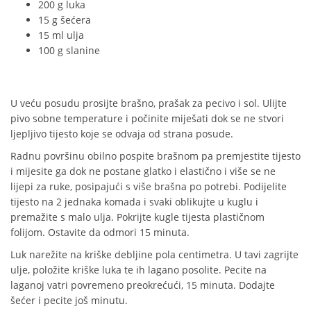
200 g luka
15 g šećera
15 ml ulja
100 g slanine
U veću posudu prosijte brašno, prašak za pecivo i sol. Ulijte
pivo sobne temperature i počinite miješati dok se ne stvori
ljepljivo tijesto koje se odvaja od strana posude.
Radnu površinu obilno pospite brašnom pa premjestite tijesto
i mijesite ga dok ne postane glatko i elastično i više se ne
lijepi za ruke, posipajući s više brašna po potrebi. Podijelite
tijesto na 2 jednaka komada i svaki oblikujte u kuglu i
premažite s malo ulja. Pokrijte kugle tijesta plastičnom
folijom. Ostavite da odmori 15 minuta.
Luk narežite na kriške debljine pola centimetra. U tavi zagrijte
ulje, položite kriške luka te ih lagano posolite. Pecite na
laganoj vatri povremeno preokrećući, 15 minuta. Dodajte
šećer i pecite još minutu.