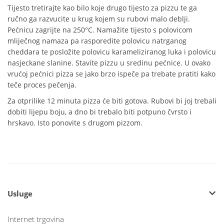
Tijesto tretirajte kao bilo koje drugo tijesto za pizzu te ga
ručno ga razvucite u krug kojem su rubovi malo deblji.
Pećnicu zagrijte na 250°C. Namažite tijesto s polovicom
mliječnog namaza pa rasporedite polovicu natrganog
cheddara te posložite polovicu karameliziranog luka i polovicu
nasjeckane slanine. Stavite pizzu u sredinu pećnice. U ovako
vrućoj pećnici pizza se jako brzo ispeče pa trebate pratiti kako
teče proces pečenja.
Za otprilike 12 minuta pizza će biti gotova. Rubovi bi joj trebali
dobiti lijepu boju, a dno bi trebalo biti potpuno čvrsto i
hrskavo. Isto ponovite s drugom pizzom.
Usluge
Internet trgovina