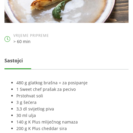
VRIJEME PRIPREME
> 60 min
Sastojci
480 g glatkog brašna + za posipanje
1 Sweet chef prašak za pecivo
Prstohvat soli
3 g šećera
3,3 dl svijetlog piva
30 ml ulja
140 g K Plus mliječnog namaza
200 g K Plus cheddar sira