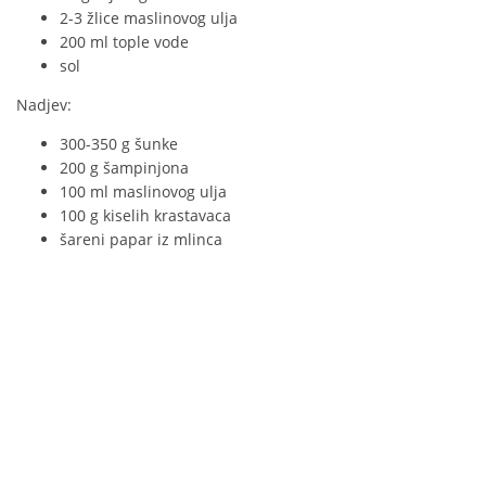
2-3 žlice maslinovog ulja
200 ml tople vode
sol
Nadjev:
300-350 g šunke
200 g šampinjona
100 ml maslinovog ulja
100 g kiselih krastavaca
šareni papar iz mlinca