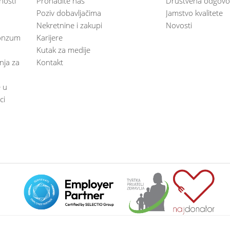
nosti
Pronađite nas
Društvena odgovo
Poziv dobavljačima
Jamstvo kvalitete
Nekretnine i zakupi
Novosti
 Konzum
Karijere
Kutak za medije
anja za
Kontakt
e u
ci