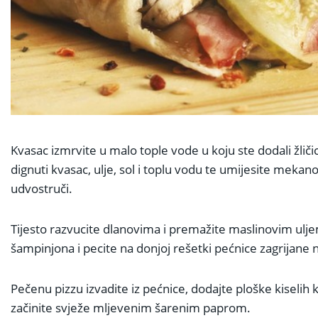
Kvasac izmrvite u malo tople vode u koju ste dodali žliči
dignuti kvasac, ulje, sol i toplu vodu te umijesite mekan
udvostruči.
Tijesto razvucite dlanovima i premažite maslinovim ul
šampinjona i pecite na donjoj rešetki pećnice zagrijane 
Pečenu pizzu izvadite iz pećnice, dodajte ploške kiselih k
začinite svježe mljevenim šarenim paprom.