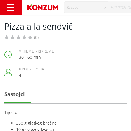
Recepti
Pizza a la sendvič - Recepti - Konzum
Pizza a la sendvič
(0)
VRIJEME PRIPREME
30 - 60 min
BROJ PORCIJA
4
Sastojci
Tijesto:
350 g glatkog brašna
10 g svježeg kvasca