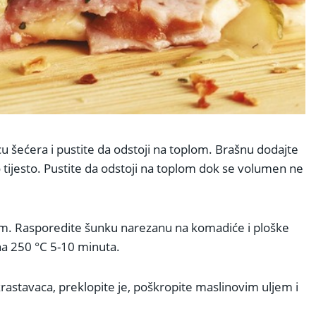
cu šećera i pustite da odstoji na toplom. Brašnu dodajte
o tijesto. Pustite da odstoji na toplom dok se volumen ne
jem. Rasporedite šunku narezanu na komadiće i ploške
na 250 °C 5-10 minuta.
ra­sta­vaca, preklopite je, poškropite maslinovim uljem i