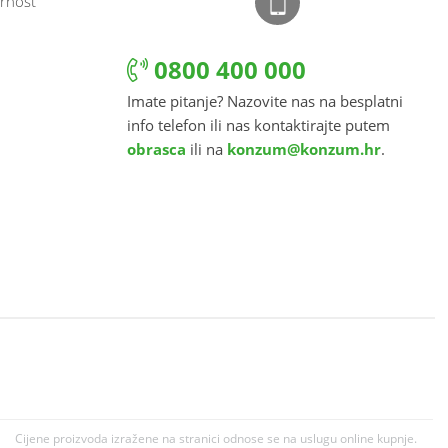
rnost
0800 400 000
Imate pitanje? Nazovite nas na besplatni
info telefon ili nas kontaktirajte putem
obrasca
ili na
konzum@konzum.hr
.
Cijene proizvoda izražene na stranici odnose se na uslugu online kupnje.