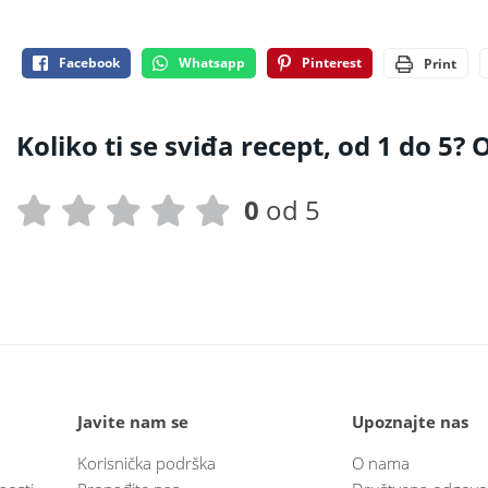
Facebook
Whatsapp
Pinterest
Print
Koliko ti se sviđa recept, od 1 do 5? O
0
od 5
Javite nam se
Upoznajte nas
Korisnička podrška
O nama