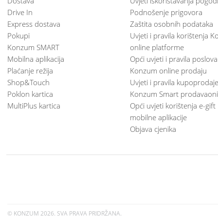
Dostava
Uvjeti iskorištavanja pogod
Drive In
Podnošenje prigovora
Express dostava
Zaštita osobnih podataka
Pokupi
Uvjeti i pravila korištenja
Konzum SMART
online platforme
Mobilna aplikacija
Opći uvjeti i pravila poslov
Plaćanje režija
Konzum online prodaju
Shop&Touch
Uvjeti i pravila kupoprodaj
Poklon kartica
Konzum Smart prodavaoni
MultiPlus kartica
Opći uvjeti korištenja e-gift
mobilne aplikacije
Objava cjenika
© KONZUM
2026. SVA PRAVA PRIDRŽANA.