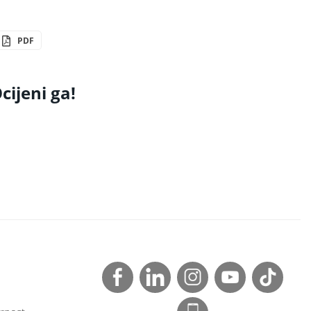
PDF
cijeni ga!