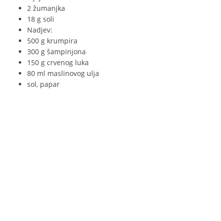
2 žumanjka
18 g soli
Nadjev:
500 g krumpira
300 g šampinjona
150 g crvenog luka
80 ml maslinovog ulja
sol, papar