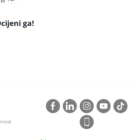
cijeni ga!
rnost