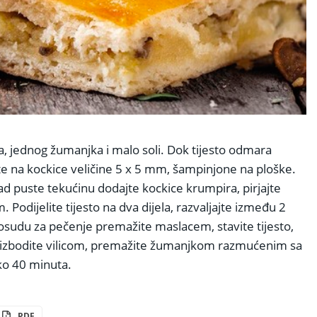
ta, jednog žumanjka i malo soli. Dok tijesto odmara
ite na kockice veličine 5 x 5 mm, šampinjone na ploške.
d puste tekućinu dodajte kockice krumpira, pirjajte
. Podijelite tijesto na dva dijela, razvaljajte između 2
osudu za pečenje premažite maslacem, stavite tijesto,
om, izbodite vilicom, premažite žumanjkom razmućenim sa
oko 40 minuta.
PDF