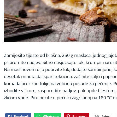
Zamijesite tijesto od brašna, 250 g maslaca, jednog jaje
pripremite nadjev. Sitno nasjeckajte luk, krumpir narež
Na maslinovom ulju popržite luk, dodajte šampinjone, ka
desetak minuta da ispari tekućina, začinite solju i paprom
komada prozirne folije na veličinu posude za pečenje. P
izbodite vilicom, rasporedite nadjev, poklopite tijest
žlicom vode. Pitu pecite u pećnici zagrijanoj na 180 °C 
Facebook
Whatsapp
Pinterest
Print