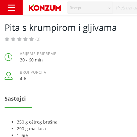
Recepti
Pita s krumpirom i gljivama - Recepti - Konz
Pita s krumpirom i gljivama
(0)
VRIJEME PRIPREME
30 - 60 min
BROJ PORCIJA
4-6
Sastojci
350 g oštrog brašna
290 g maslaca
1 jaje