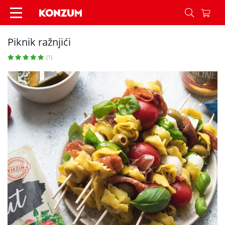
Piknik ražnjići - Recepti - Konzum
Piknik ražnjići
(1)