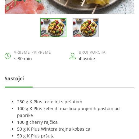
VRIJEME PRIPREME
BROJ PORCIJA
< 30 min
4 osobe
Sastojci
250 g K Plus tortelini s pršutom
100 g K Plus zelenih maslina punjenih pastom od
paprike
100 g cherry rajčica
50 g K Plus Wintera trajna kobasica
50 g K Plus pršuta