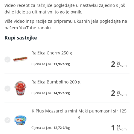
Video recept za ražnjiće pogledajte u nastavku zajedno s još
dvije ideje za ultimativni to go jelovnik.
Više video inspiracije za pripremu ukusnih jela pogledajte na
našem YouTube kanalu.
Kupi sastojke
Rajčica Cherry 250 g
2
99
Cijena za j.m.:
11,96 €/kg
€/kom
Rajčica Bumbolino 200 g
2
99
Cijena za j.m.:
14,95 €/kg
€/kom
K Plus Mozzarella mini Meki punomasni sir 125
g
1
59
Cijena za j.m.:
12,72 €/kg
€/kom