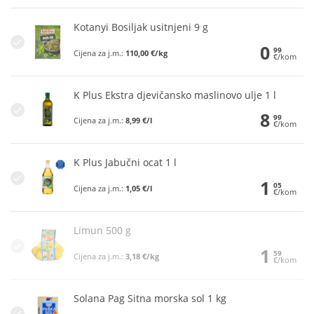
Kotanyi Bosiljak usitnjeni 9 g
0
99
Cijena za j.m.:
110,00 €/kg
€/kom
K Plus Ekstra djevičansko maslinovo ulje 1 l
8
99
Cijena za j.m.:
8,99 €/l
€/kom
K Plus Jabučni ocat 1 l
1
05
Cijena za j.m.:
1,05 €/l
€/kom
Limun 500 g
1
59
Cijena za j.m.:
3,18 €/kg
€/kom
Solana Pag Sitna morska sol 1 kg