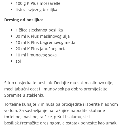
100 g K Plus mozzarelle
listovi svježeg bosiljka
Dresing od bosiljka:
1 žlica sjeckanog bosiljka
30 ml K Plus maslinovog ulja
10 ml K Plus bagremovog meda
20 ml K Plus jabučnog octa
10 ml limunovog soka
sol
Sitno nasjeckajte bosiljak. Dodajte mu sol, maslinovo ulje,
med, jabučni ocat i limunov sok pa dobro promiješajte.
Spremite u staklenku.
Torteline kuhajte 7 minuta pa procijedite i isperite hladnom
vodom. Za sastavljanje na ražnjiće nabodite skuhane
torteline, masline, rajčice, pršut i salamu, sir i
bosiljak.Premažite dresingom, a ostatak ponesite kao umak.