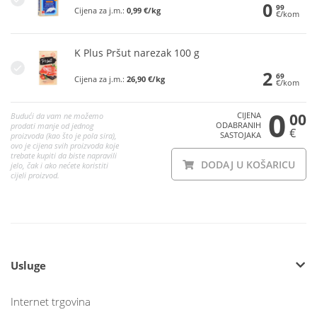
0
99
Cijena za j.m.:
0,99 €/kg
€/kom
K Plus Pršut narezak 100 g
2
69
Cijena za j.m.:
26,90 €/kg
€/kom
0
CIJENA
00
Budući da vam ne možemo
ODABRANIH
prodati manje od jednog
€
SASTOJAKA
proizvoda (kao što je pola sira),
ovo je cijena svih proizvoda koje
trebate kupiti da biste napravili
DODAJ U KOŠARICU
jelo, čak i ako nećete koristiti
cijeli proizvod.
Usluge
Internet trgovina