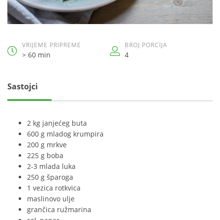
VRIJEME PRIPREME
BROJ PORCIJA
> 60 min
4
Sastojci
2 kg janjećeg buta
600 g mladog krumpira
200 g mrkve
225 g boba
2-3 mlada luka
250 g šparoga
1 vezica rotkvica
maslinovo ulje
grančica ružmarina