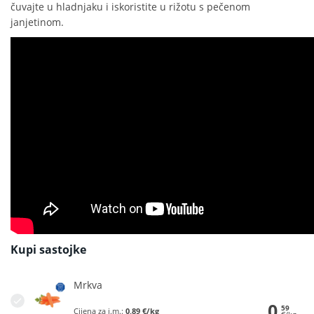
čuvajte u hladnjaku i iskoristite u rižotu s pečenom
janjetinom.
Kupi sastojke
Mrkva
0
59
Cijena za j.m.:
0,89 €/kg