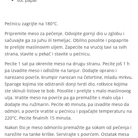
sol, papar
Pećnicu zagrijte na 180°C.
Pripremite meso za pečenje. Odvojite gornji dio u zglobu i
sačuvajte ga za juhu ili temeljac. Obilno posolite i popaprite
te prelijte maslinovim uljem. Zapecite na vrućoj tavi sa svih
strana, stavite u pekač i stavite u pećnicu.
Pecite 1 sat pa okrenite meso na drugu stranu. Pecite još 1 h
pa izvadite meso i odložite na tanjur. Dodajte oprano i
narezano povrće, krumpir narezan na četvrtine, mladu mrkvu,
šparoge kojima ste odstranili donji tvrdi dio, rotkvice kojima
ste skinuli listove te bob. Posolite i prelijte s malo maslinovog
ulja. Vratite meso na povrće pa ga premažite s malo ulja i
dodajte mu ružmarin. Pecite 40 minuta, pa izvadite meso da
odmori, a povrće vratite u pećnicu i pojačajte temperaturu na
220°C. Pecite finalnih 15 minuta.
Nakon što je meso odmorilo premažite ga sokom od pečenja i
narežite na tanke kriške. Servirajte s povrćem. Ostatak mesa