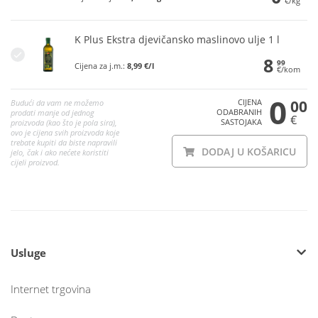
€/kg
K Plus Ekstra djevičansko maslinovo ulje 1 l
8
99
Cijena za j.m.:
8,99 €/l
€/kom
0
CIJENA
00
Budući da vam ne možemo
ODABRANIH
prodati manje od jednog
€
SASTOJAKA
proizvoda (kao što je pola sira),
ovo je cijena svih proizvoda koje
trebate kupiti da biste napravili
DODAJ U KOŠARICU
jelo, čak i ako nećete koristiti
cijeli proizvod.
Usluge
Internet trgovina