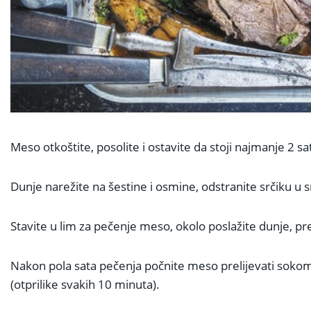
Meso otkoštite, posolite i ostavite da stoji najmanje 2 sa
Dunje narežite na šestine i osmine, odstranite srčiku u sre
Stavite u lim za pečenje meso, okolo poslažite dunje, pr
Nakon pola sata pečenja počnite meso prelijevati sokom 
(otprilike svakih 10 minuta).