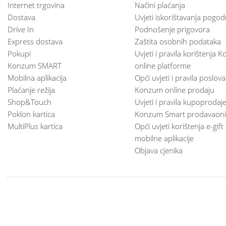
Internet trgovina
Načini plaćanja
Dostava
Uvjeti iskorištavanja pogod
Drive In
Podnošenje prigovora
Express dostava
Zaštita osobnih podataka
Pokupi
Uvjeti i pravila korištenja
Konzum SMART
online platforme
Mobilna aplikacija
Opći uvjeti i pravila poslov
Plaćanje režija
Konzum online prodaju
Shop&Touch
Uvjeti i pravila kupoprodaj
Poklon kartica
Konzum Smart prodavaoni
MultiPlus kartica
Opći uvjeti korištenja e-gift
mobilne aplikacije
Objava cjenika