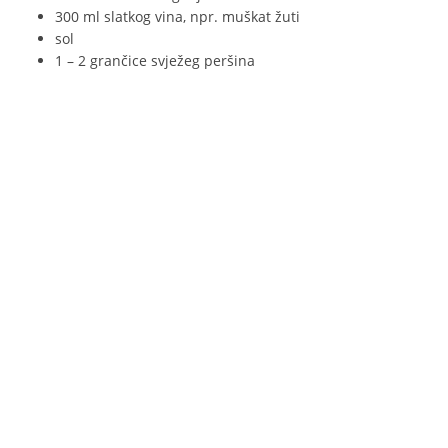
300 ml slatkog vina, npr. muškat žuti
sol
1 – 2 grančice svježeg peršina