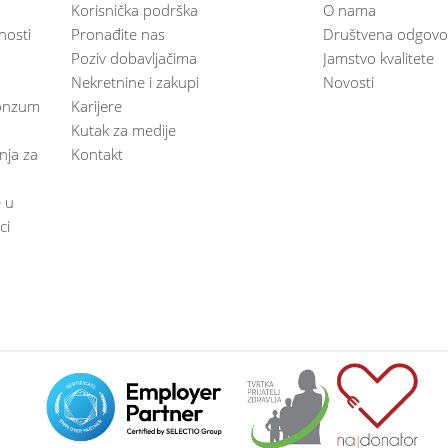
Korisnička podrška
O nama
nosti
Pronađite nas
Društvena odgovo
Poziv dobavljačima
Jamstvo kvalitete
Nekretnine i zakupi
Novosti
 Konzum
Karijere
Kutak za medije
anja za
Kontakt
e u
ci