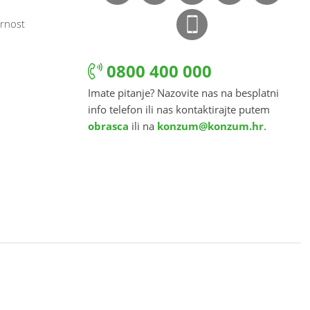
rnost
0800 400 000
Imate pitanje? Nazovite nas na besplatni
info telefon ili nas kontaktirajte putem
obrasca
ili na
konzum@konzum.hr
.