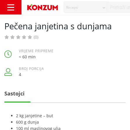
Recepti
Pečena janjetina s dunjama - Recepti - Konz
Pečena janjetina s dunjama
(0)
VRIJEME PRIPREME
< 60 min
BROJ PORCIJA
4
Sastojci
2 kg janjetine – but
600 g dunja
100 ml maslinovog ulja