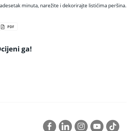
adesetak minuta, narežite i dekorirajte listićima peršina.
PDF
cijeni ga!