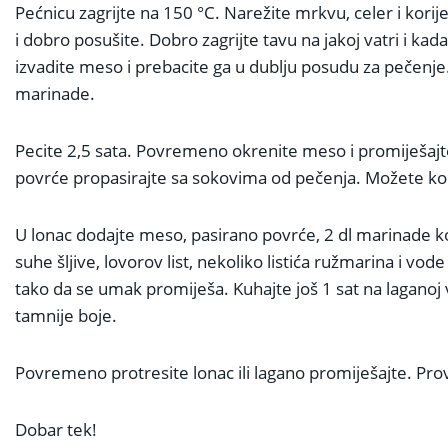
Pećnicu zagrijte na 150 °C. Narežite mrkvu, celer i kor
i dobro posušite. Dobro zagrijte tavu na jakoj vatri i kad
izvadite meso i prebacite ga u dublju posudu za pečenje
marinade.
Pecite 2,5 sata. Povremeno okrenite meso i promiješajt
povrće propasirajte sa sokovima od pečenja. Možete koris
U lonac dodajte meso, pasirano povrće, 2 dl marinade koju
suhe šljive, lovorov list, nekoliko listića ružmarina i v
tako da se umak promiješa. Kuhajte još 1 sat na lagano
tamnije boje.
Povremeno protresite lonac ili lagano promiješajte. Provj
Dobar tek!