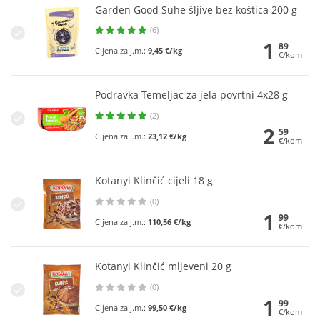
Garden Good Suhe šljive bez koštica 200 g
(6)
1
89
Cijena za j.m.:
9,45 €/kg
€/kom
Podravka Temeljac za jela povrtni 4x28 g
(2)
2
59
Cijena za j.m.:
23,12 €/kg
€/kom
Kotanyi Klinčić cijeli 18 g
(0)
1
99
Cijena za j.m.:
110,56 €/kg
€/kom
Kotanyi Klinčić mljeveni 20 g
(0)
1
99
Cijena za j.m.:
99,50 €/kg
€/kom