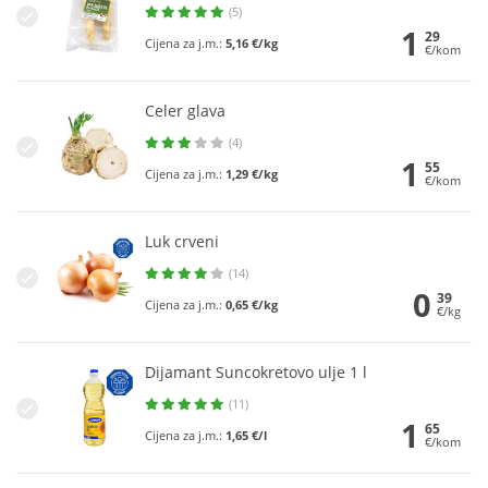
(5)
1
29
Cijena za j.m.:
5,16 €/kg
€/kom
Celer glava
(4)
1
55
Cijena za j.m.:
1,29 €/kg
€/kom
Luk crveni
(14)
0
39
Cijena za j.m.:
0,65 €/kg
€/kg
Dijamant Suncokretovo ulje 1 l
(11)
1
65
Cijena za j.m.:
1,65 €/l
€/kom