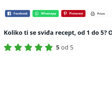
Facebook
Whatsapp
Pinterest
Print
Koliko ti se sviđa recept, od 1 do 5? O
5
od 5