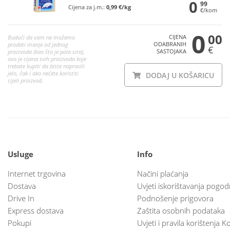
0
99
Cijena za j.m.:
0,99 €/kg
€/kom
0
00
CIJENA
Budući da vam ne možemo
ODABRANIH
prodati manje od jednog
€
SASTOJAKA
proizvoda (kao što je pola sira),
ovo je cijena svih proizvoda koje
trebate kupiti da biste napravili
jelo, čak i ako nećete koristiti
DODAJ U KOŠARICU
cijeli proizvod.
Usluge
Info
Internet trgovina
Načini plaćanja
Dostava
Uvjeti iskorištavanja pogod
Drive In
Podnošenje prigovora
Express dostava
Zaštita osobnih podataka
Pokupi
Uvjeti i pravila korištenja