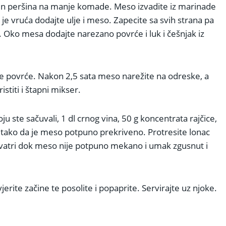
ijen peršina na manje komade. Meso izvadite iz marinade
a je vruća dodajte ulje i meso. Zapecite sa svih strana pa
. Oko mesa dodajte narezano povrće i luk i češnjak iz
e povrće. Nakon 2,5 sata meso narežite na odreske, a
titi i štapni mikser.
 ste sačuvali, 1 dl crnog vina, 50 g koncentrata rajčice,
ode tako da je meso potpuno prekriveno. Protresite lonac
j vatri dok meso nije potpuno mekano i umak zgusnut i
erite začine te posolite i popaprite. Servirajte uz njoke.