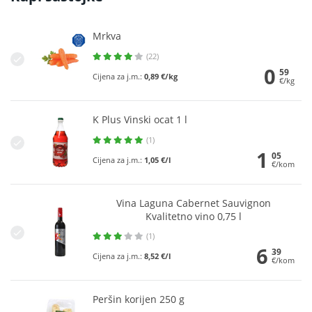
Mrkva
(22)
0
59
Cijena za j.m.:
0,89 €/kg
€/kg
K Plus Vinski ocat 1 l
(1)
1
05
Cijena za j.m.:
1,05 €/l
€/kom
Vina Laguna Cabernet Sauvignon
Kvalitetno vino 0,75 l
(1)
6
39
Cijena za j.m.:
8,52 €/l
€/kom
Peršin korijen 250 g