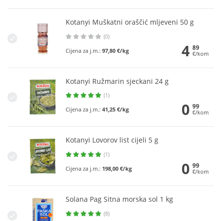
Kotanyi Muškatni oraščić mljeveni 50 g
(0)
4
89
Cijena za j.m.:
97,80 €/kg
€/kom
Kotanyi Ružmarin sjeckani 24 g
(1)
0
99
Cijena za j.m.:
41,25 €/kg
€/kom
Kotanyi Lovorov list cijeli 5 g
(1)
0
99
Cijena za j.m.:
198,00 €/kg
€/kom
Solana Pag Sitna morska sol 1 kg
(8)