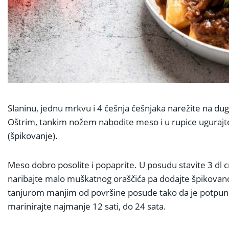
Slaninu, jednu mrkvu i 4 češnja češnjaka narežite na dug
Oštrim, tankim nožem nabodite meso i u rupice ugurajte
(špikovanje).
Meso dobro posolite i popaprite. U posudu stavite 3 dl crn
naribajte malo muškatnog oraščića pa dodajte špikovano
tanjurom manjim od površine posude tako da je potpuno
marinirajte najmanje 12 sati, do 24 sata.