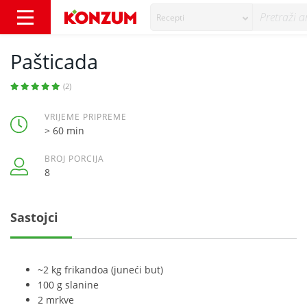
Recepti
Pašticada - Recepti - Konzum
Pašticada
(2)
VRIJEME PRIPREME
> 60 min
BROJ PORCIJA
8
Sastojci
~2 kg frikandoa (juneći but)
100 g slanine
2 mrkve