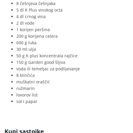
8 češnjeva češnjaka
5 dl K Plus vinskog octa
4 dl crnog vina
2 dl vode
1 korijen peršina
200 g korijena celera
600 g luka
30 ml ulja
50 g K plus koncentrata rajčice
150 g Garden good šljiva
voda ili temeljac za podlijevanje
8 klinčića
muškatni oraščić
ružmarin
lovorov list
sol i papar
Kupi sastojke