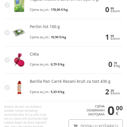
0
89
Cijena za j.m.:
178,00 €/kg
€/kom
Peršin list 100 g
1
09
Cijena za j.m.:
10,90 €/kg
€/kom
Cikla
0
79
Cijena za j.m.:
0,79 €/kg
€/kg
Barilla Pan Carré Rezani kruh za tost 430 g
2
29
Cijena za j.m.:
5,33 €/kg
€/kom
0
CIJENA
00
Budući da vam ne možemo
ODABRANIH
prodati manje od jednog
€
SASTOJAKA
proizvoda (kao što je pola sira),
ovo je cijena svih proizvoda koje
trebate kupiti da biste napravili
DODAJ U KOŠARICU
jelo, čak i ako nećete koristiti