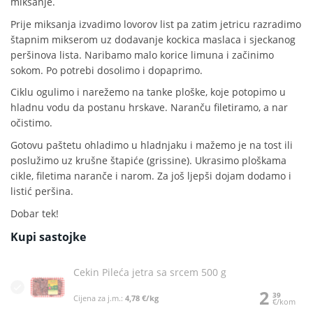
miksanje.
Prije miksanja izvadimo lovorov list pa zatim jetricu razradimo
štapnim mikserom uz dodavanje kockica maslaca i sjeckanog
peršinova lista. Naribamo malo korice limuna i začinimo
sokom. Po potrebi dosolimo i dopaprimo.
Ciklu ogulimo i narežemo na tanke ploške, koje potopimo u
hladnu vodu da postanu hrskave. Naranču filetiramo, a nar
očistimo.
Gotovu paštetu ohladimo u hladnjaku i mažemo je na tost ili
poslužimo uz krušne štapiće (grissine). Ukrasimo ploškama
cikle, filetima naranče i narom. Za još ljepši dojam dodamo i
listić peršina.
Dobar tek!
Kupi sastojke
Cekin Pileća jetra sa srcem 500 g
2
39
Cijena za j.m.:
4,78 €/kg
€/kom