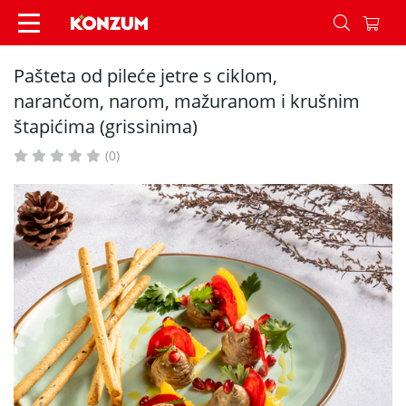
Pašteta od pileće jetre s ciklom, narančom, nar
Pašteta od pileće jetre s ciklom,
narančom, narom, mažuranom i krušnim
štapićima (grissinima)
(0)