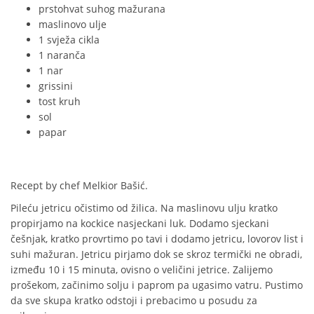
prstohvat suhog mažurana
maslinovo ulje
1 svježa cikla
1 naranča
1 nar
grissini
tost kruh
sol
papar
Recept by chef
Melkior Bašić.
Pileću jetricu očistimo od žilica. Na maslinovu ulju kratko
propirjamo na kockice nasjeckani luk. Dodamo sjeckani
češnjak, kratko provrtimo po tavi i dodamo jetricu, lovorov list i
suhi mažuran. Jetricu pirjamo dok se skroz termički ne obradi,
između 10 i 15 minuta, ovisno o veličini jetrice. Zalijemo
prošekom, začinimo solju i paprom pa ugasimo vatru. Pustimo
da sve skupa kratko odstoji i prebacimo u posudu za