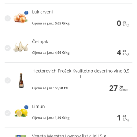
Luk crveni
0
39
Cijena za j.m.:
0,65 €/kg
€/kg
Češnjak
4
99
Cijena za j.m.:
4,99 €/kg
€/kg
Hectorovich Prošek Kvalitetno desertno vino 0,5
l
27
79
Cijena za j.m.:
55,58 €/l
€/kom
Limun
1
49
Cijena za j.m.:
1,49 €/kg
€/kg
Vegeta Maestro Lovorov list cijeli 5 g