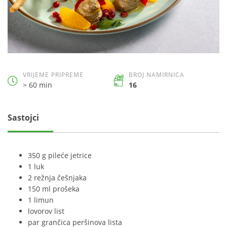
VRIJEME PRIPREME
BROJ NAMIRNICA
> 60 min
16
Sastojci
350 g pileće jetrice
1 luk
2 režnja češnjaka
150 ml prošeka
1 limun
lovorov list
par grančica peršinova lista