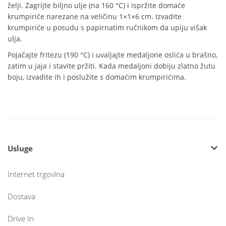
želji. Zagrijte biljno ulje (na 160 °C) i ispržite domaće
krumpiriće narezane na veličinu 1×1×6 cm. Izvadite
krumpiriće u posudu s papirnatim ručnikom da upiju višak
ulja.
Pojačajte fritezu (190 °C) i uvaljajte medaljone oslića u brašno,
zatim u jaja i stavite pržiti. Kada medaljoni dobiju zlatno žutu
boju, izvadite ih i poslužite s domaćim krumpirićima.
Usluge
Internet trgovina
Dostava
Drive In