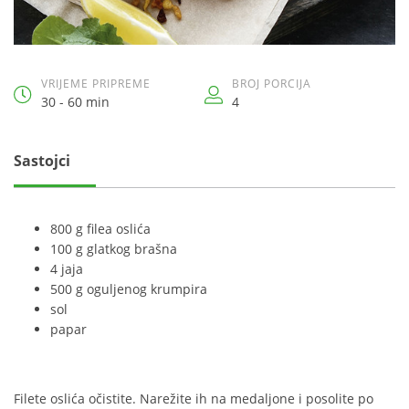
VRIJEME PRIPREME
BROJ PORCIJA
30 - 60 min
4
Sastojci
800 g filea oslića
100 g glatkog brašna
4 jaja
500 g oguljenog krumpira
sol
papar
Filete oslića očistite. Narežite ih na medaljone i posolite po