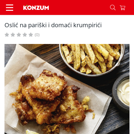
Oslić na pariški i domaći krumpirići - Recepti - 
Oslić na pariški i domaći krumpirići
(0)