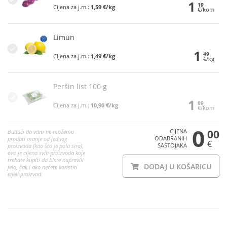
1
19
Cijena za j.m.:
1,59 €/kg
€/kom
Limun
1
49
Cijena za j.m.:
1,49 €/kg
€/kg
Peršin list 100 g
1
09
Cijena za j.m.:
10,90 €/kg
€/kom
0
CIJENA
00
Budući da vam ne možemo
ODABRANIH
prodati manje od jednog
€
SASTOJAKA
proizvoda (kao što je pola sira),
ovo je cijena svih proizvoda koje
trebate kupiti da biste napravili
DODAJ U KOŠARICU
jelo, čak i ako nećete koristiti
cijeli proizvod.