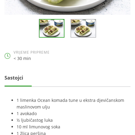
VRIJEME PRIPREME
< 30 min
Sastojci
1 limenka Ocean komada tune u ekstra djevičanskom
maslinovom ulju
1 avokado
½ ljubičastog luka
10 ml limunovog soka
1 žlica peršina