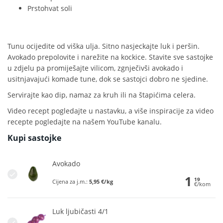
Prstohvat soli
Tunu ocijedite od viška ulja. Sitno nasjeckajte luk i peršin.
Avokado prepolovite i narežite na kockice. Stavite sve sastojke
u zdjelu pa promiješajte vilicom, zgnječivši avokado i
usitnjavajući komade tune, dok se sastojci dobro ne sjedine.
Servirajte kao dip, namaz za kruh ili na štapićima celera.
Video recept pogledajte u nastavku, a više inspiracije za video
recepte pogledajte na
našem YouTube kanalu.
Kupi sastojke
Avokado
1
19
Cijena za j.m.:
5,95 €/kg
€/kom
Luk ljubičasti 4/1