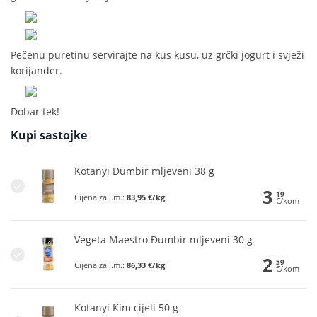
Pečenu puretinu servirajte na kus kusu, uz grčki jogurt i svježi
korijander.
Dobar tek!
Kupi sastojke
Kotanyi Đumbir mljeveni 38 g
3
19
Cijena za j.m.:
83,95 €/kg
€/kom
Vegeta Maestro Đumbir mljeveni 30 g
2
59
Cijena za j.m.:
86,33 €/kg
€/kom
Kotanyi Kim cijeli 50 g