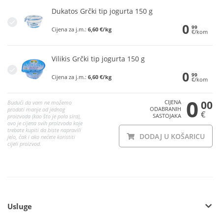
Dukatos Grčki tip jogurta 150 g
0
99
Cijena za j.m.:
6,60 €/kg
€/kom
Vilikis Grčki tip jogurta 150 g
0
99
Cijena za j.m.:
6,60 €/kg
€/kom
0
CIJENA
00
Budući da vam ne možemo
ODABRANIH
prodati manje od jednog
€
SASTOJAKA
proizvoda (kao što je pola sira),
ovo je cijena svih proizvoda koje
trebate kupiti da biste napravili
DODAJ U KOŠARICU
jelo, čak i ako nećete koristiti
cijeli proizvod.
Usluge