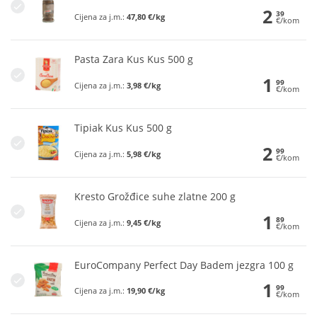
2
39
Cijena za j.m.:
47,80 €/kg
€/kom
Pasta Zara Kus Kus 500 g
1
99
Cijena za j.m.:
3,98 €/kg
€/kom
Tipiak Kus Kus 500 g
2
99
Cijena za j.m.:
5,98 €/kg
€/kom
Kresto Grožđice suhe zlatne 200 g
1
89
Cijena za j.m.:
9,45 €/kg
€/kom
EuroCompany Perfect Day Badem jezgra 100 g
1
99
Cijena za j.m.:
19,90 €/kg
€/kom