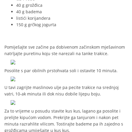
40 g grožđica
40 g badema
listići korijandera
150 g grčkog jogurta
Pomiješajte sve začine pa dobivenom začinskom mješavinom
natrljajte puretinu koju ste narezali na tanke trakice.
Posolite s par obilnih prstohvata soli i ostavite 10 minuta.
U tavi zagrijte maslinovo ulje pa pecite trakice na srednjoj
vatri, 10-ak minuta ili dok nisu dobile lijepu boju.
Za to vrijeme u posudu stavite kus kus, lagano ga posolite i
prelijte kipućom vodom. Prekrijte ga tanjurom i nakon pet
minuta razrahlite vilicom. Tostirajte bademe pa ih zajedno s
grožđicama umiješajte u kus kus.