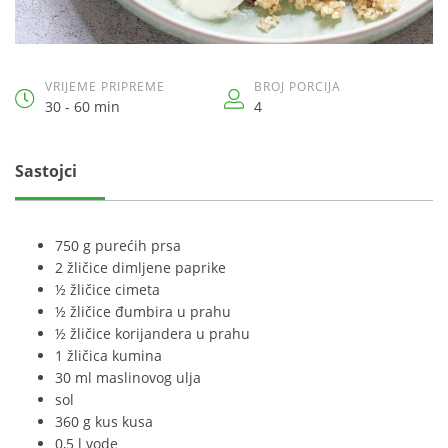
VRIJEME PRIPREME
BROJ PORCIJA
30 - 60 min
4
Sastojci
750 g purećih prsa
2 žličice dimljene paprike
½ žličice cimeta
½ žličice đumbira u prahu
½ žličice korijandera u prahu
1 žličica kumina
30 ml maslinovog ulja
sol
360 g kus kusa
0,5 l vode