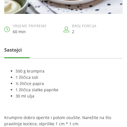
VRIJEME PRIPREME
BROJ PORCIJA
60 min
2
Sastojci
500 g krumpira
1 žličica soli
½ žličice papra
1 žličica slatke paprike
30 ml ulja
Krumpire dobro operite i potom osušite. Narežite na što
pravilnije kockice, otprilike 1 cm * 1 cm.