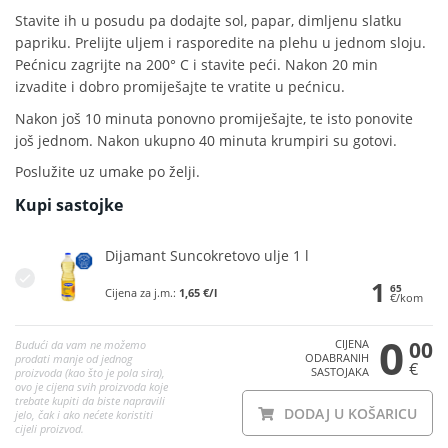
Stavite ih u posudu pa dodajte sol, papar, dimljenu slatku
papriku. Prelijte uljem i rasporedite na plehu u jednom sloju.
Pećnicu zagrijte na 200° C i stavite peći. Nakon 20 min
izvadite i dobro promiješajte te vratite u pećnicu.
Nakon još 10 minuta ponovno promiješajte, te isto ponovite
još jednom. Nakon ukupno 40 minuta krumpiri su gotovi.
Poslužite uz umake po želji.
Kupi sastojke
Dijamant Suncokretovo ulje 1 l
1
65
Cijena za j.m.:
1,65 €/l
€/kom
0
CIJENA
00
Budući da vam ne možemo
ODABRANIH
prodati manje od jednog
€
SASTOJAKA
proizvoda (kao što je pola sira),
ovo je cijena svih proizvoda koje
trebate kupiti da biste napravili
DODAJ U KOŠARICU
jelo, čak i ako nećete koristiti
cijeli proizvod.