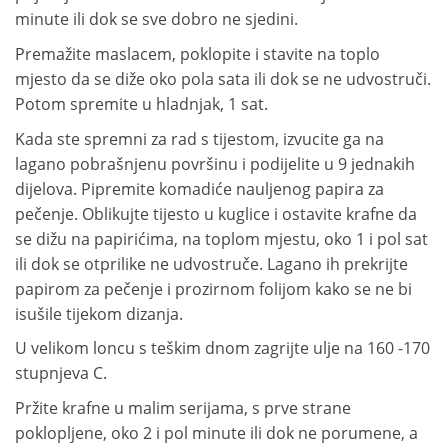
minute ili dok se sve dobro ne sjedini.
Premažite maslacem, poklopite i stavite na toplo
mjesto da se diže oko pola sata ili dok se ne udvostruči.
Potom spremite u hladnjak, 1 sat.
Kada ste spremni za rad s tijestom, izvucite ga na
lagano pobrašnjenu površinu i podijelite u 9 jednakih
dijelova. Pipremite komadiće nauljenog papira za
pečenje. Oblikujte tijesto u kuglice i ostavite krafne da
se dižu na papirićima, na toplom mjestu, oko 1 i pol sat
ili dok se otprilike ne udvostruče. Lagano ih prekrijte
papirom za pečenje i prozirnom folijom kako se ne bi
isušile tijekom dizanja.
U velikom loncu s teškim dnom zagrijte ulje na 160 -170
stupnjeva C.
Pržite krafne u malim serijama, s prve strane
poklopljene, oko 2 i pol minute ili dok ne porumene, a