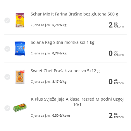
Schar Mix It Farina Brašno bez glutena 500 g
2
89
Cijena za j.m.:
5,78 €/kg
€/kom
Solana Pag Sitna morska sol 1 kg
0
79
Cijena za j.m.:
0,79 €/kg
€/kom
Sweet Chef Prašak za pecivo 5x12 g
0
49
Cijena za j.m.:
8,17 €/kg
€/kom
K Plus Svježa jaja A klasa, razred M podni uzgoj
10/1
2
99
Cijena za j.m.:
0,30 €/kom
€/kom