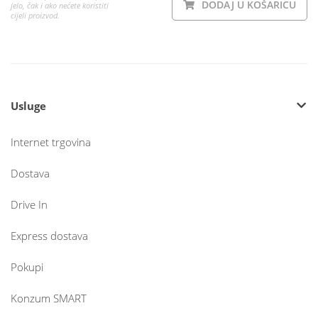
DODAJ U KOŠARICU
jelo, čak i ako nećete koristiti
cijeli proizvod.
Usluge
Internet trgovina
Dostava
Drive In
Express dostava
Pokupi
Konzum SMART