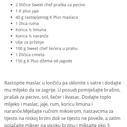
2 žličice Sweet chef praška za pecivo
1 K plus jaje
40 g rastopljenog K Plus maslaca
1 žlica ruma
Korica ½ limuna
Korica ½ naranče
Ulje za prženje
100 g Sweet chef šećera u prahu
1 žličica cimeta
150 g K Plus džema od jagode
Rastopite maslac u lončiću pa sklonite s vatre i dodajte
mu mlijeko da se zagrije. U posudi pomiješajte brašno,
prašak za pecivo, sol, šećer i kvasac. Dodajte toplo
mlijeko i maslac, jaje, rum, koricu limuna i
naranče.Miješajte ručnim mikserom, nastavcima za
tijesto na niskoj brzini dok se tijesto ne poveže, a zatim
pojačajte mikser na visoku brzinu i miksajte oko 3