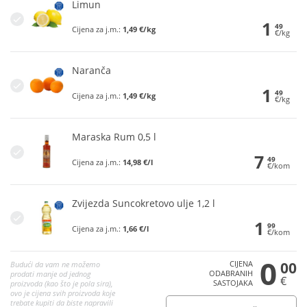
Limun
1
49
Cijena za j.m.:
1,49 €/kg
€/kg
Naranča
1
49
Cijena za j.m.:
1,49 €/kg
€/kg
Maraska Rum 0,5 l
7
49
Cijena za j.m.:
14,98 €/l
€/kom
Zvijezda Suncokretovo ulje 1,2 l
1
99
Cijena za j.m.:
1,66 €/l
€/kom
0
CIJENA
00
Budući da vam ne možemo
ODABRANIH
prodati manje od jednog
€
SASTOJAKA
proizvoda (kao što je pola sira),
ovo je cijena svih proizvoda koje
trebate kupiti da biste napravili