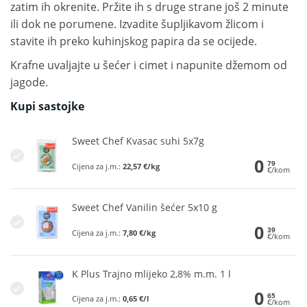
zatim ih okrenite. Pržite ih s druge strane još 2 minute
ili dok ne porumene. Izvadite šupljikavom žlicom i
stavite ih preko kuhinjskog papira da se ocijede.
Krafne uvaljajte u šećer i cimet i napunite džemom od
jagode.
Kupi sastojke
Sweet Chef Kvasac suhi 5x7g
0
79
Cijena za j.m.:
22,57 €/kg
€/kom
Sweet Chef Vanilin šećer 5x10 g
0
39
Cijena za j.m.:
7,80 €/kg
€/kom
K Plus Trajno mlijeko 2,8% m.m. 1 l
0
65
Cijena za j.m.:
0,65 €/l
€/kom