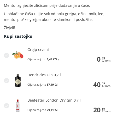
Mentu izgnječite žličicom prije dodavanja u čaše.
U ohlađene čašu ulijte sok od pola grejpa, džin, tonik, led,
mentu, ploške grejpa ukrasite slamkom i poslužite.
Živjeli!
Kupi sastojke
Grejp crveni
0
89
Cijena za j.m.:
1,49 €/kg
€/kom
Hendrick's Gin 0,7 l
40
05
Cijena za j.m.:
57,19 €/l
€/kom
Beefeater London Dry Gin 0,7 l
20
59
Cijena za j.m.:
29,41 €/l
€/kom