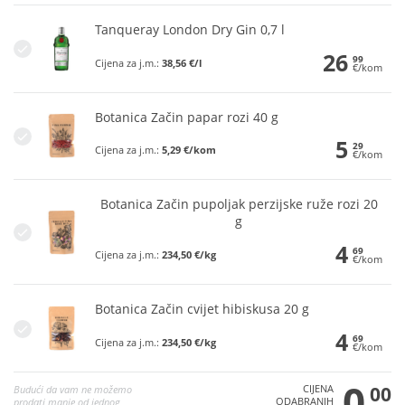
Tanqueray London Dry Gin 0,7 l
26
99
Cijena za j.m.:
38,56 €/l
€/kom
Botanica Začin papar rozi 40 g
5
29
Cijena za j.m.:
5,29 €/kom
€/kom
Botanica Začin pupoljak perzijske ruže rozi 20
g
4
69
Cijena za j.m.:
234,50 €/kg
€/kom
Botanica Začin cvijet hibiskusa 20 g
4
69
Cijena za j.m.:
234,50 €/kg
€/kom
0
CIJENA
00
Budući da vam ne možemo
ODABRANIH
prodati manje od jednog