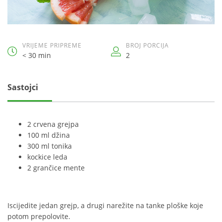
VRIJEME PRIPREME
BROJ PORCIJA
< 30 min
2
Sastojci
2 crvena grejpa
100 ml džina
300 ml tonika
kockice leda
2 grančice mente
Iscijedite jedan grejp, a drugi narežite na tanke ploške koje
potom prepolovite.