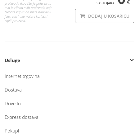
€
SASTOJAKA
proizvoda (kao što je pola sira),
ovo je cijena svih proizvoda koje
trebate kupiti da biste napravili
DODAJ U KOŠARICU
jelo, čak i ako nećete koristiti
cijeli proizvod.
Usluge
Internet trgovina
Dostava
Drive In
Express dostava
Pokupi