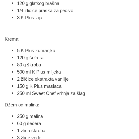
120 g glatkog brašna
1/4 žličice praška za pecivo
3 K Plus jaja
Krema:
5 K Plus žumanjka
120 g šećera
80 g škroba
500 ml K Plus mlijeka
2 žličice ekstrakta vanilije
150 g K Plus maslaca
250 ml Sweet Chef vrhnja za šlag
Džem od malina:
250 g malina
60 g šećera
1 žlica škroba
3 žlice vode