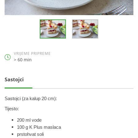
VRIJEME PRIPREME
> 60 min
Sastojci
Sastojci (za kalup 20 cm):
Tijesto:
200 ml vode
100 g K Plus maslaca
prstohvat soli