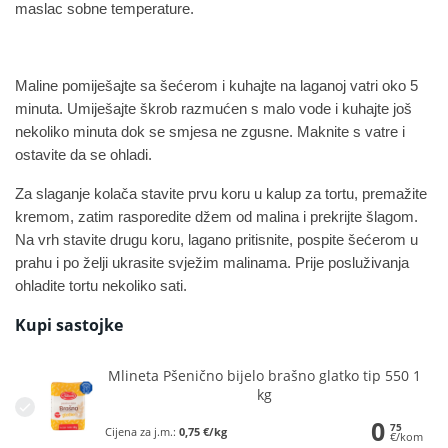
maslac sobne temperature.
Maline pomiješajte sa šećerom i kuhajte na laganoj vatri oko 5
minuta. Umiješajte škrob razmućen s malo vode i kuhajte još
nekoliko minuta dok se smjesa ne zgusne. Maknite s vatre i
ostavite da se ohladi.
Za slaganje kolača stavite prvu koru u kalup za tortu, premažite
kremom, zatim rasporedite džem od malina i prekrijte šlagom.
Na vrh stavite drugu koru, lagano pritisnite, pospite šećerom u
prahu i po želji ukrasite svježim malinama. Prije posluživanja
ohladite tortu nekoliko sati.
Kupi sastojke
Mlineta Pšenično bijelo brašno glatko tip 550 1
kg
0
75
Cijena za j.m.:
0,75 €/kg
€/kom