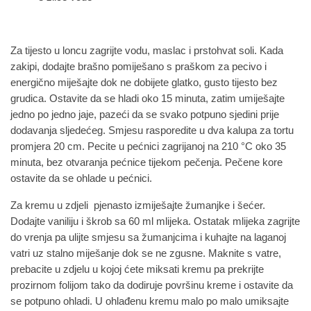
Za tijesto u loncu zagrijte vodu, maslac i prstohvat soli. Kada
zakipi, dodajte brašno pomiješano s praškom za pecivo i
energično miješajte dok ne dobijete glatko, gusto tijesto bez
grudica. Ostavite da se hladi oko 15 minuta, zatim umiješajte
jedno po jedno jaje, pazeći da se svako potpuno sjedini prije
dodavanja sljedećeg. Smjesu rasporedite u dva kalupa za tortu
promjera 20 cm. Pecite u pećnici zagrijanoj na 210 °C oko 35
minuta, bez otvaranja pećnice tijekom pečenja. Pečene kore
ostavite da se ohlade u pećnici.
Za kremu u zdjeli pjenasto izmiješajte žumanjke i šećer.
Dodajte vaniliju i škrob sa 60 ml mlijeka. Ostatak mlijeka zagrijte
do vrenja pa ulijte smjesu sa žumanjcima i kuhajte na laganoj
vatri uz stalno miješanje dok se ne zgusne. Maknite s vatre,
prebacite u zdjelu u kojoj ćete miksati kremu pa prekrijte
prozirnom folijom tako da dodiruje površinu kreme i ostavite da
se potpuno ohladi. U ohlađenu kremu malo po malo umiksajte