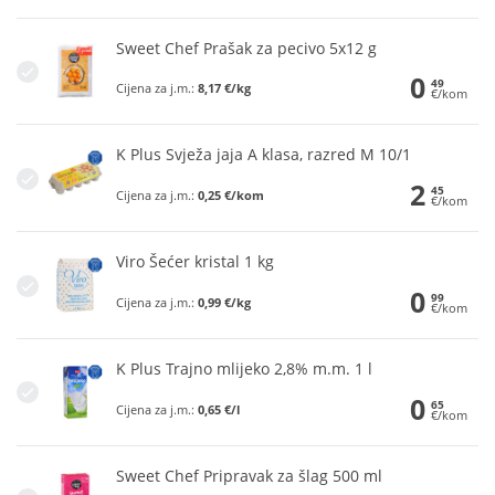
Sweet Chef Prašak za pecivo 5x12 g
0
49
Cijena za j.m.:
8,17 €/kg
€/kom
K Plus Svježa jaja A klasa, razred M 10/1
2
45
Cijena za j.m.:
0,25 €/kom
€/kom
Viro Šećer kristal 1 kg
0
99
Cijena za j.m.:
0,99 €/kg
€/kom
K Plus Trajno mlijeko 2,8% m.m. 1 l
0
65
Cijena za j.m.:
0,65 €/l
€/kom
Sweet Chef Pripravak za šlag 500 ml