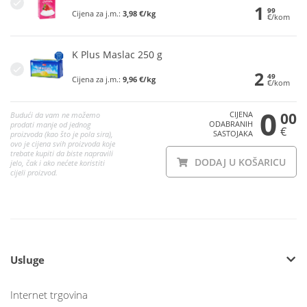
1
99
Cijena za j.m.:
3,98 €/kg
€/kom
K Plus Maslac 250 g
2
49
Cijena za j.m.:
9,96 €/kg
€/kom
0
CIJENA
00
Budući da vam ne možemo
ODABRANIH
prodati manje od jednog
€
SASTOJAKA
proizvoda (kao što je pola sira),
ovo je cijena svih proizvoda koje
trebate kupiti da biste napravili
DODAJ U KOŠARICU
jelo, čak i ako nećete koristiti
cijeli proizvod.
Usluge
Internet trgovina