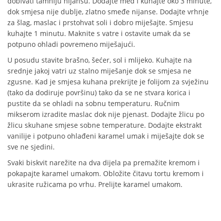
dobivati tamniju nijansu. Dodajte med i kuhajte oko 3 minute,
dok smjesa nije dublje, zlatno smeđe nijanse. Dodajte vrhnje
za šlag, maslac i prstohvat soli i dobro miješajte. Smjesu
kuhajte 1 minutu. Maknite s vatre i ostavite umak da se
potpuno ohladi povremeno miješajući.
U posudu stavite brašno, šećer, sol i mlijeko. Kuhajte na
srednje jakoj vatri uz stalno miješanje dok se smjesa ne
zgusne. Kad je smjesa kuhana prekrijte je folijom za svježinu
(tako da dodiruje površinu) tako da se ne stvara korica i
pustite da se ohladi na sobnu temperaturu. Ručnim
mikserom izradite maslac dok nije pjenast. Dodajte žlicu po
žlicu skuhane smjese sobne temperature. Dodajte ekstrakt
vanilije i potpuno ohlađeni karamel umak i miješajte dok se
sve ne sjedini.
Svaki biskvit narežite na dva dijela pa premažite kremom i
pokapajte karamel umakom. Obložite čitavu tortu kremom i
ukrasite ružicama po vrhu. Prelijte karamel umakom.