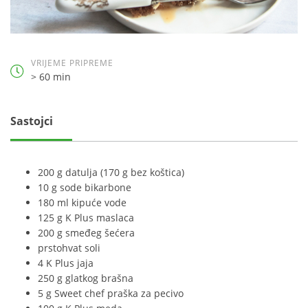
VRIJEME PRIPREME
> 60 min
Sastojci
200 g datulja (170 g bez koštica)
10 g sode bikarbone
180 ml kipuće vode
125 g K Plus maslaca
200 g smeđeg šećera
prstohvat soli
4 K Plus jaja
250 g glatkog brašna
5 g Sweet chef praška za pecivo