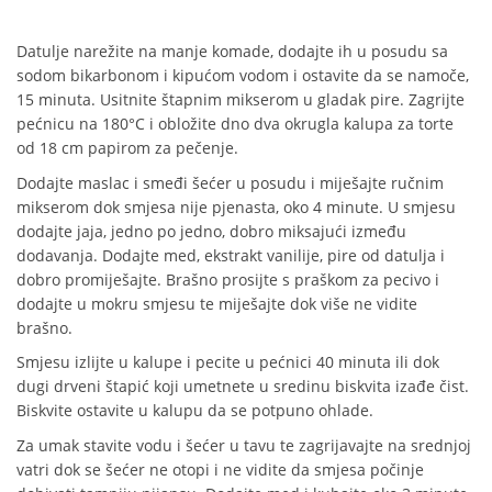
Datulje narežite na manje komade, dodajte ih u posudu sa
sodom bikarbonom i kipućom vodom i ostavite da se namoče,
15 minuta. Usitnite štapnim mikserom u gladak pire. Zagrijte
pećnicu na 180°C i obložite dno dva okrugla kalupa za torte
od 18 cm papirom za pečenje.
Dodajte maslac i smeđi šećer u posudu i miješajte ručnim
mikserom dok smjesa nije pjenasta, oko 4 minute. U smjesu
dodajte jaja, jedno po jedno, dobro miksajući između
dodavanja. Dodajte med, ekstrakt vanilije, pire od datulja i
dobro promiješajte. Brašno prosijte s praškom za pecivo i
dodajte u mokru smjesu te miješajte dok više ne vidite
brašno.
Smjesu izlijte u kalupe i pecite u pećnici 40 minuta ili dok
dugi drveni štapić koji umetnete u sredinu biskvita izađe čist.
Biskvite ostavite u kalupu da se potpuno ohlade.
Za umak stavite vodu i šećer u tavu te zagrijavajte na srednjoj
vatri dok se šećer ne otopi i ne vidite da smjesa počinje