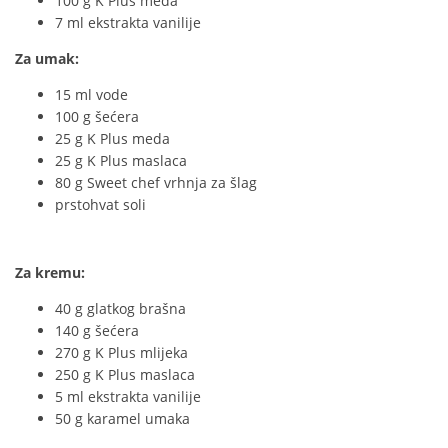
100 g K Plus meda
7 ml ekstrakta vanilije
Za umak:
15 ml vode
100 g šećera
25 g K Plus meda
25 g K Plus maslaca
80 g Sweet chef vrhnja za šlag
prstohvat soli
Za kremu:
40 g glatkog brašna
140 g šećera
270 g K Plus mlijeka
250 g K Plus maslaca
5 ml ekstrakta vanilije
50 g karamel umaka