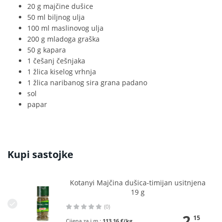
20 g majčine dušice
50 ml biljnog ulja
100 ml maslinovog ulja
200 g mladoga graška
50 g kapara
1 češanj češnjaka
1 žlica kiselog vrhnja
1 žlica naribanog sira grana padano
sol
papar
Kupi sastojke
Kotanyi Majčina dušica-timijan usitnjena
19 g
(0)
2
15
Cijena za j.m.:
113,16 €/kg