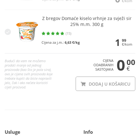
€/kom
Z bregov Domaće kiselo vrhnje za svježi sir
25% m.m. 300 g
(15)
1
99
Cijena za j.m.:
6,63 €/kg
€/kom
0
00
CIJENA
Budući da vam ne možemo
ODABRANIH
prodati manje od jednog
€
SASTOJAKA
proizvoda (kao što je pola sira),
ovo je cijena svih proizvoda koje
trebate kupiti da biste napravili
jelo, čak i ako nećete koristiti
DODAJ U KOŠARICU
cijeli proizvod.
Usluge
Info