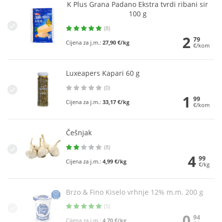
K Plus Grana Padano Ekstra tvrdi ribani sir
100 g
(8)
2
79
Cijena za j.m.:
27,90 €/kg
€/kom
Luxeapers Kapari 60 g
(0)
1
99
Cijena za j.m.:
33,17 €/kg
€/kom
Češnjak
(8)
4
99
Cijena za j.m.:
4,99 €/kg
€/kg
Brzo & Fino Kiselo vrhnje 12% m.m. 200 g
(5)
0
94
Cijena za j.m.:
4,70 €/kg