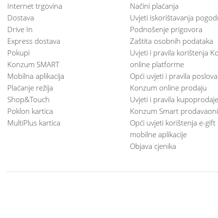
Internet trgovina
Načini plaćanja
Dostava
Uvjeti iskorištavanja pogod
Drive In
Podnošenje prigovora
Express dostava
Zaštita osobnih podataka
Pokupi
Uvjeti i pravila korištenja
Konzum SMART
online platforme
Mobilna aplikacija
Opći uvjeti i pravila poslov
Plaćanje režija
Konzum online prodaju
Shop&Touch
Uvjeti i pravila kupoprodaj
Poklon kartica
Konzum Smart prodavaoni
MultiPlus kartica
Opći uvjeti korištenja e-gift
mobilne aplikacije
Objava cjenika