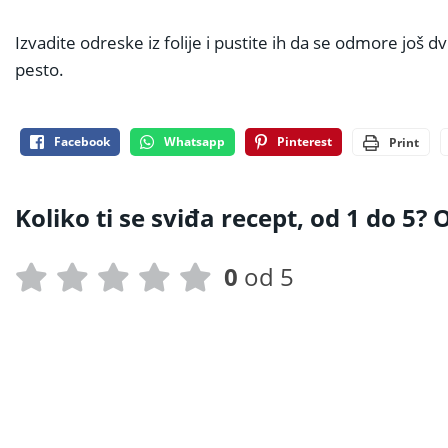
Izvadite odreske iz folije i pustite ih da se odmore još dvi
pesto.
Facebook
Whatsapp
Pinterest
Print
Koliko ti se sviđa recept, od 1 do 5? O
0
od 5