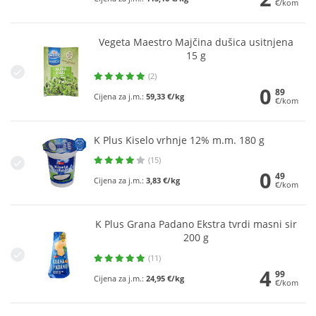
€/kom
Vegeta Maestro Majčina dušica usitnjena
15 g
(2)
0
89
Cijena za j.m.:
59,33 €/kg
€/kom
K Plus Kiselo vrhnje 12% m.m. 180 g
(15)
0
49
Cijena za j.m.:
3,83 €/kg
€/kom
K Plus Grana Padano Ekstra tvrdi masni sir
200 g
(11)
4
99
Cijena za j.m.:
24,95 €/kg
€/kom