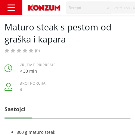
Recepti
Maturo steak s pestom od graška i kapara - 
Maturo steak s pestom od
graška i kapara
(0)
VRIJEME PRIPREME
< 30 min
BROJ PORCIJA
4
Sastojci
800 g maturo steak