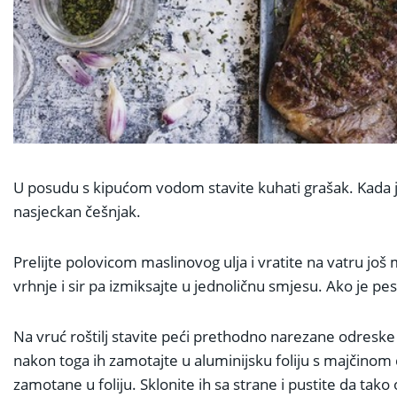
U posudu s kipućom vodom stavite kuhati grašak. Kada je
nasjeckan češnjak.
Prelijte polovicom maslinovog ulja i vratite na vatru još 
vrhnje i sir pa izmiksajte u jednoličnu smjesu. Ako je pe
Na vruć roštilj stavite peći prethodno narezane odreske 
nakon toga ih zamotajte u aluminijsku foliju s majčinom
zamotane u foliju. Sklonite ih sa strane i pustite da tako