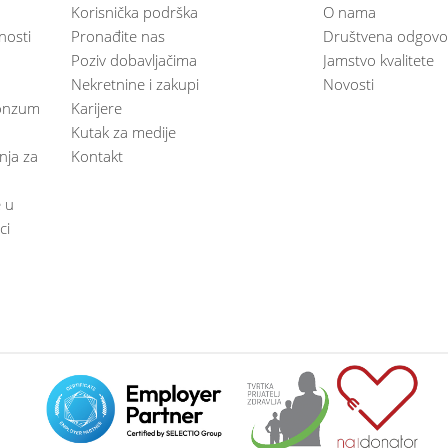
Korisnička podrška
O nama
nosti
Pronađite nas
Društvena odgovo
Poziv dobavljačima
Jamstvo kvalitete
Nekretnine i zakupi
Novosti
 Konzum
Karijere
Kutak za medije
anja za
Kontakt
e u
ci