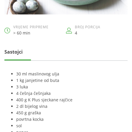
VRIJEME PRIPREME
BROJ PORCIJA
> 60 min
4
Sastojci
30 ml maslinovog ulja
1 kg janjetine od buta
3 luka
4 češnja češnjaka
400 g K Plus sjeckane rajčice
2 dl bijelog vina
450 g graška
povrtna kocka
sol