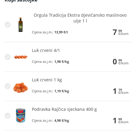
Orgula Tradicija Ekstra djevičansko maslinovo
ulje 1 l
7
99
Cijena za j.m.:
13,99 €/l
€/kom
Luk crveni 4/1
0
99
Cijena za j.m.:
1,98 €/kg
€/kom
Luk crveni 1 kg
1
19
Cijena za j.m.:
1,19 €/kg
€/kom
Podravka Rajčica sjeckana 400 g
1
99
Cijena za j.m.:
4,98 €/kg
€/kom