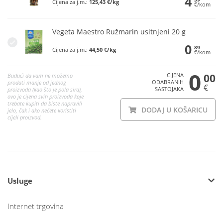
4
Cijena za j.m.:
125,43 €/kg
€/kom
Vegeta Maestro Ružmarin usitnjeni 20 g
0
89
Cijena za j.m.:
44,50 €/kg
€/kom
0
CIJENA
00
Budući da vam ne možemo
ODABRANIH
prodati manje od jednog
€
SASTOJAKA
proizvoda (kao što je pola sira),
ovo je cijena svih proizvoda koje
trebate kupiti da biste napravili
DODAJ U KOŠARICU
jelo, čak i ako nećete koristiti
cijeli proizvod.
Usluge
Internet trgovina