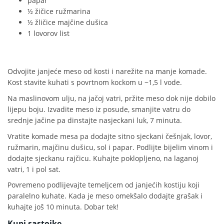
papar
½ žičice ružmarina
½ žličice majčine dušica
1 lovorov list
Odvojite janjeće meso od kosti i narežite na manje komade.
Kost stavite kuhati s povrtnom kockom u ~1,5 l vode.
Na maslinovom ulju, na jačoj vatri, pržite meso dok nije dobilo
lijepu boju. Izvadite meso iz posude, smanjite vatru do
srednje jačine pa dinstajte nasjeckani luk, 7 minuta.
Vratite komade mesa pa dodajte sitno sjeckani češnjak, lovor,
ružmarin, majčinu dušicu, sol i papar. Podlijte bijelim vinom i
dodajte sjeckanu rajčicu. Kuhajte poklopljeno, na laganoj
vatri, 1 i pol sat.
Povremeno podlijevajte temeljcem od janjećih kostiju koji
paralelno kuhate. Kada je meso omekšalo dodajte grašak i
kuhajte još 10 minuta. Dobar tek!
Kupi sastojke