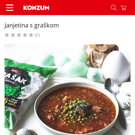
Janjetina s graškom - Recepti - Konzum
Janjetina s graškom
(0)