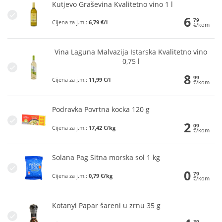
Kutjevo Graševina Kvalitetno vino 1 l
6
79
Cijena za j.m.:
6,79 €/l
€/kom
Vina Laguna Malvazija Istarska Kvalitetno vino
0,75 l
8
99
Cijena za j.m.:
11,99 €/l
€/kom
Podravka Povrtna kocka 120 g
2
09
Cijena za j.m.:
17,42 €/kg
€/kom
Solana Pag Sitna morska sol 1 kg
0
79
Cijena za j.m.:
0,79 €/kg
€/kom
Kotanyi Papar šareni u zrnu 35 g
39