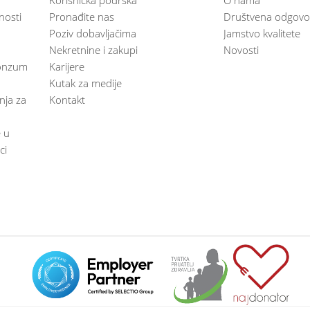
nosti
Pronađite nas
Društvena odgovo
Poziv dobavljačima
Jamstvo kvalitete
Nekretnine i zakupi
Novosti
 Konzum
Karijere
Kutak za medije
anja za
Kontakt
e u
ci