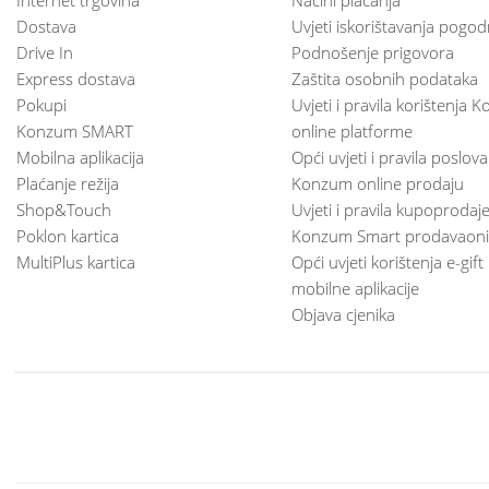
Dostava
Uvjeti iskorištavanja pogod
Drive In
Podnošenje prigovora
Express dostava
Zaštita osobnih podataka
Pokupi
Uvjeti i pravila korištenja
Konzum SMART
online platforme
Mobilna aplikacija
Opći uvjeti i pravila poslov
Plaćanje režija
Konzum online prodaju
Shop&Touch
Uvjeti i pravila kupoprodaj
Poklon kartica
Konzum Smart prodavaoni
MultiPlus kartica
Opći uvjeti korištenja e-gift
mobilne aplikacije
Objava cjenika