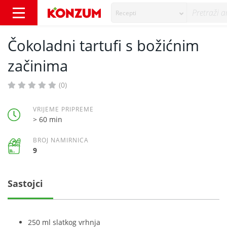
Recepti
Čokoladni tartufi s božićnim začinima - Rece
Čokoladni tartufi s božićnim
začinima
(0)
VRIJEME PRIPREME
> 60 min
BROJ NAMIRNICA
9
Sastojci
250 ml slatkog vrhnja