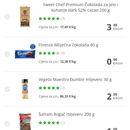
Sweet Chef Premium Čokolada za jelo i
kuhanje dark 52% cacao 200 g
(3)
3
49
Cijena za j.m.:
17,45 €/kg
€/kom
Finesse Mliječna čokolada 80 g
(3)
0
99
Cijena za j.m.:
12,38 €/kg
€/kom
Vegeta Maestro Đumbir mljeveni 30 g
(2)
2
59
Cijena za j.m.:
86,33 €/kg
€/kom
Šafram Rogač mljeveni 200 g
(1)
09