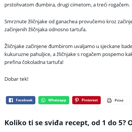
prstohvatom đumbira, drugi cimetom, a treći rogačem.
Smrznute žličnjake od ganachea provučemo kroz začinjenu
začinjenih žličnjaka odnosno tartufa.
Žličnjake začinjene đumbirom uvaljamo u sjeckane bade
kukuruzne pahuljice, a žličnjake s rogačem pospemo kakao
prefina čokoladna tartufa!
Dobar tek!
Facebook
Whatsapp
Pinterest
Print
Koliko ti se sviđa recept, od 1 do 5? O