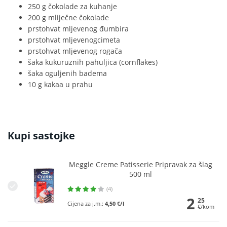
250 g čokolade za kuhanje
200 g mliječne čokolade
prstohvat mljevenog đumbira
prstohvat mljevenogcimeta
prstohvat mljevenog rogača
šaka kukuruznih pahuljica (cornflakes)
šaka oguljenih badema
10 g kakaa u prahu
Kupi sastojke
Meggle Creme Patisserie Pripravak za šlag
500 ml
(4)
2
25
Cijena za j.m.:
4,50 €/l
€/kom