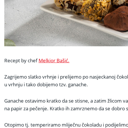
Recept by chef
Melkior Bašić.
Zagrijemo slatko vrhnje i prelijemo po nasjeckanoj čoko
u vrhnju i tako dobijemo tzv. ganache.
Ganache ostavimo kratko da se stisne, a zatim žlicom va
na papir za pečenje. Kratko ih zamrznemo da se dobro s
Otopimo tj. temperiramo mliječnu čokoladu i podijelimo je