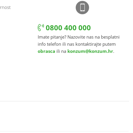
rnost
0800 400 000
Imate pitanje? Nazovite nas na besplatni
info telefon ili nas kontaktirajte putem
obrasca
ili na
konzum@konzum.hr
.