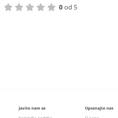
0
od 5
Javite nam se
Upoznajte nas
Korisnička podrška
O nama