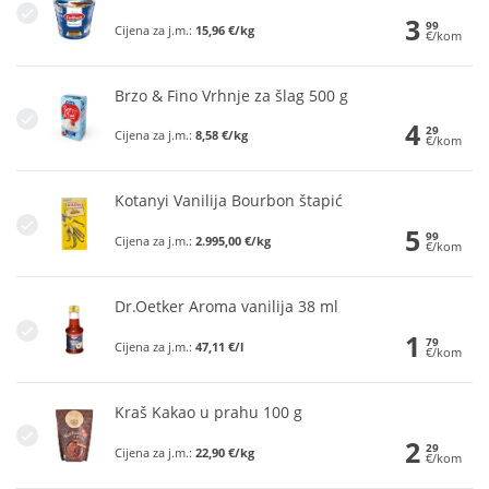
3
99
Cijena za j.m.:
15,96 €/kg
€/kom
Brzo & Fino Vrhnje za šlag 500 g
4
29
Cijena za j.m.:
8,58 €/kg
€/kom
Kotanyi Vanilija Bourbon štapić
5
99
Cijena za j.m.:
2.995,00 €/kg
€/kom
Dr.Oetker Aroma vanilija 38 ml
1
79
Cijena za j.m.:
47,11 €/l
€/kom
Kraš Kakao u prahu 100 g
2
29
Cijena za j.m.:
22,90 €/kg
€/kom