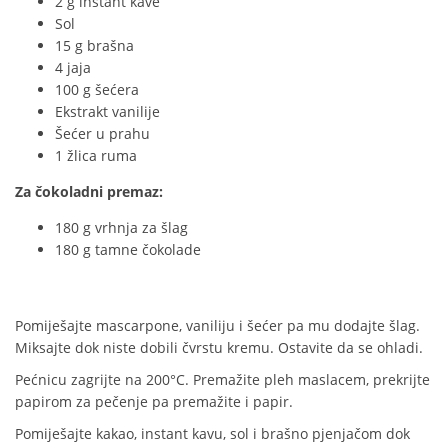
2 g instant kave
Sol
15 g brašna
4 jaja
100 g šećera
Ekstrakt vanilije
Šećer u prahu
1 žlica ruma
Za čokoladni premaz:
180 g vrhnja za šlag
180 g tamne čokolade
Pomiješajte mascarpone, vaniliju i šećer pa mu dodajte šlag.
Miksajte dok niste dobili čvrstu kremu. Ostavite da se ohladi.
Pećnicu zagrijte na 200°C. Premažite pleh maslacem, prekrijte
papirom za pečenje pa premažite i papir.
Pomiješajte kakao, instant kavu, sol i brašno pjenjačom dok