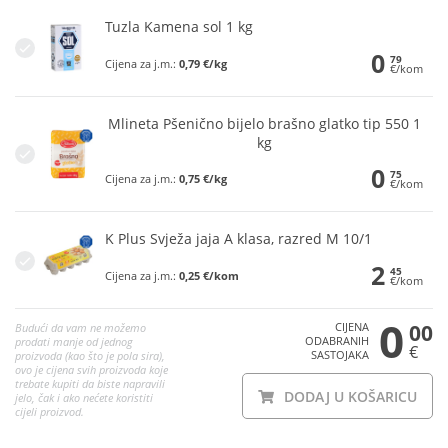
Tuzla Kamena sol 1 kg
0
79
Cijena za j.m.:
0,79 €/kg
€/kom
Mlineta Pšenično bijelo brašno glatko tip 550 1
kg
0
75
Cijena za j.m.:
0,75 €/kg
€/kom
K Plus Svježa jaja A klasa, razred M 10/1
2
45
Cijena za j.m.:
0,25 €/kom
€/kom
0
CIJENA
00
Budući da vam ne možemo
ODABRANIH
prodati manje od jednog
€
SASTOJAKA
proizvoda (kao što je pola sira),
ovo je cijena svih proizvoda koje
trebate kupiti da biste napravili
DODAJ U KOŠARICU
jelo, čak i ako nećete koristiti
cijeli proizvod.