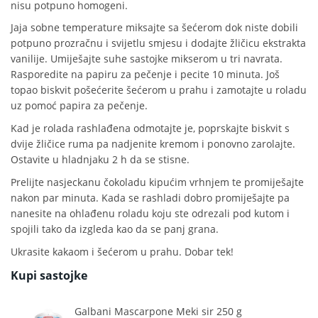
nisu potpuno homogeni.
Jaja sobne temperature miksajte sa šećerom dok niste dobili
potpuno prozračnu i svijetlu smjesu i dodajte žličicu ekstrakta
vanilije. Umiješajte suhe sastojke mikserom u tri navrata.
Rasporedite na papiru za pečenje i pecite 10 minuta. Još
topao biskvit pošećerite šećerom u prahu i zamotajte u roladu
uz pomoć papira za pečenje.
Kad je rolada rashlađena odmotajte je, poprskajte biskvit s
dvije žličice ruma pa nadjenite kremom i ponovno zarolajte.
Ostavite u hladnjaku 2 h da se stisne.
Prelijte nasjeckanu čokoladu kipućim vrhnjem te promiješajte
nakon par minuta. Kada se rashladi dobro promiješajte pa
nanesite na ohlađenu roladu koju ste odrezali pod kutom i
spojili tako da izgleda kao da se panj grana.
Ukrasite kakaom i šećerom u prahu. Dobar tek!
Kupi sastojke
Galbani Mascarpone Meki sir 250 g