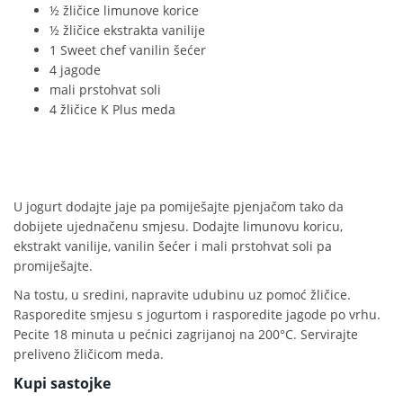
½ žličice limunove korice
½ žličice ekstrakta vanilije
1 Sweet chef vanilin šećer
4 jagode
mali prstohvat soli
4 žličice K Plus meda
U jogurt dodajte jaje pa pomiješajte pjenjačom tako da
dobijete ujednačenu smjesu. Dodajte limunovu koricu,
ekstrakt vanilije, vanilin šećer i mali prstohvat soli pa
promiješajte.
Na tostu, u sredini, napravite udubinu uz pomoć žličice.
Rasporedite smjesu s jogurtom i rasporedite jagode po vrhu.
Pecite 18 minuta u pećnici zagrijanoj na 200°C. Servirajte
preliveno žličicom meda.
Kupi sastojke