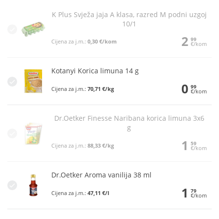
K Plus Svježa jaja A klasa, razred M podni uzgoj
10/1
2
99
Cijena za j.m.:
0,30 €/kom
€/kom
Kotanyi Korica limuna 14 g
0
99
Cijena za j.m.:
70,71 €/kg
€/kom
Dr.Oetker Finesse Naribana korica limuna 3x6
g
1
59
Cijena za j.m.:
88,33 €/kg
€/kom
Dr.Oetker Aroma vanilija 38 ml
1
79
Cijena za j.m.:
47,11 €/l
€/kom