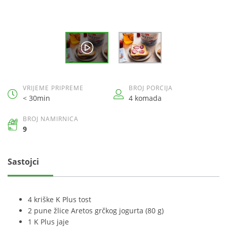
VRIJEME PRIPREME
BROJ PORCIJA
< 30min
4 komada
BROJ NAMIRNICA
9
Sastojci
4 kriške K Plus tost
2 pune žlice Aretos grčkog jogurta (80 g)
1 K Plus jaje