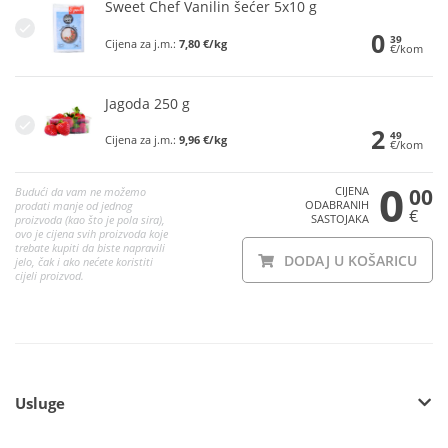
Sweet Chef Vanilin šećer 5x10 g
0
39
Cijena za j.m.:
7,80 €/kg
€/kom
Jagoda 250 g
2
49
Cijena za j.m.:
9,96 €/kg
€/kom
0
CIJENA
00
Budući da vam ne možemo
ODABRANIH
prodati manje od jednog
€
SASTOJAKA
proizvoda (kao što je pola sira),
ovo je cijena svih proizvoda koje
trebate kupiti da biste napravili
DODAJ U KOŠARICU
jelo, čak i ako nećete koristiti
cijeli proizvod.
Usluge