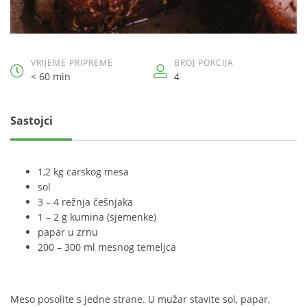
VRIJEME PRIPREME
BROJ PORCIJA
< 60 min
4
Sastojci
1,2 kg carskog mesa
sol
3 – 4 režnja češnjaka
1 – 2 g kumina (sjemenke)
papar u zrnu
200 – 300 ml mesnog temeljca
Meso posolite s jedne strane. U mužar stavite sol, papar,