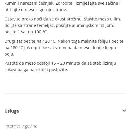
kumin i narezani češnjak. Zdrobite i izmiješajte sve začine i
utrljajte u meso s gornje strane.
Ostavite preko noći da se okusi prožmu. Stavite meso u lim,
dolijte sa strane temeljac, pokrijte aluminijskom folijom,
pecite 1 sat na 100 °C.
Drugi sat pecite na 120 °C. Nakon toga maknite foliju i pecite
na 180 °C još otprilike sat vremena da meso dobije lijepu
boju.
Pustite da meso odstoji 15 – 20 minuta da se stabiliziraju
sokovi pa ga narežite i poslužite.
Usluge
Internet trgovina