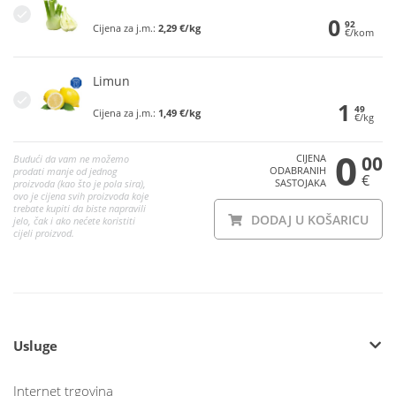
0
92
Cijena za j.m.:
2,29 €/kg
€/kom
Limun
1
49
Cijena za j.m.:
1,49 €/kg
€/kg
0
CIJENA
00
Budući da vam ne možemo
ODABRANIH
prodati manje od jednog
€
SASTOJAKA
proizvoda (kao što je pola sira),
ovo je cijena svih proizvoda koje
trebate kupiti da biste napravili
DODAJ U KOŠARICU
jelo, čak i ako nećete koristiti
cijeli proizvod.
Usluge
Internet trgovina