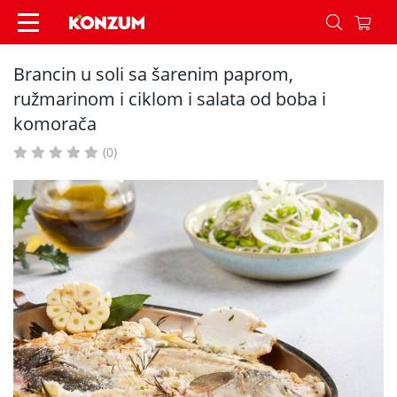
Brancin u soli sa šarenim paprom, ružmarinom i 
Brancin u soli sa šarenim paprom,
ružmarinom i ciklom i salata od boba i
komorača
(0)