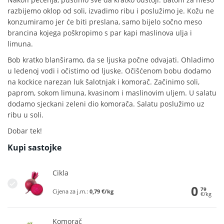
razbijemo oklop od soli, izvadimo ribu i poslužimo je. Kožu ne
konzumiramo jer će biti preslana, samo bijelo sočno meso
brancina kojega poškropimo s par kapi maslinova ulja i
limuna.
Bob kratko blanširamo, da se ljuska počne odvajati. Ohladimo
u ledenoj vodi i očistimo od ljuske. Očišćenom bobu dodamo
na kockice narezan luk šalotnjak i komorač. Začinimo soli,
paprom, sokom limuna, kvasinom i maslinovim uljem. U salatu
dodamo sjeckani zeleni dio komorača. Salatu poslužimo uz
ribu u soli.
Dobar tek!
Kupi sastojke
Cikla
0
79
Cijena za j.m.:
0,79 €/kg
€/kg
Komorač