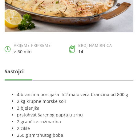
VRIJEME PRIPREME
BROJ NAMIRNICA
> 60 min
14
Sastojci
4 brancina porcijaša ili 2 malo veća brancina od 800 g
2 kg krupne morske soli
3 bjelanjka
prstohvat šarenog papra u zrnu
2 grančice ružmarina
2 cikle
250 g smrznutog boba