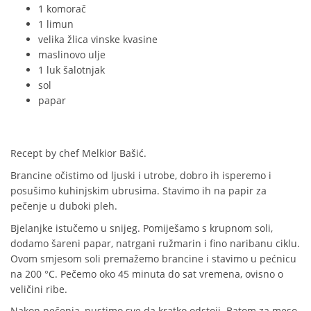
1 komorač
1 limun
velika žlica vinske kvasine
maslinovo ulje
1 luk šalotnjak
sol
papar
Recept by chef
Melkior Bašić.
Brancine očistimo od ljuski i utrobe, dobro ih isperemo i
posušimo kuhinjskim ubrusima. Stavimo ih na papir za
pečenje u duboki pleh.
Bjelanjke istučemo u snijeg. Pomiješamo s krupnom soli,
dodamo šareni papar, natrgani ružmarin i fino naribanu ciklu.
Ovom smjesom soli premažemo brancine i stavimo u pećnicu
na 200 °C. Pečemo oko 45 minuta do sat vremena, ovisno o
veličini ribe.
Nakon pečenja, pustimo sve da kratko odstoji. Batom za meso