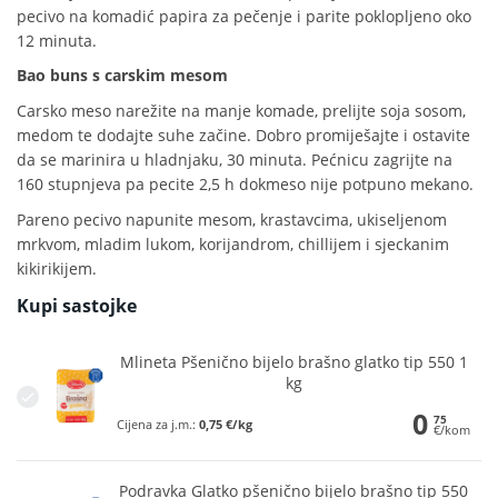
pecivo na komadić papira za pečenje i parite poklopljeno oko
12 minuta.
Bao buns s carskim mesom
Carsko meso narežite na manje komade, prelijte soja sosom,
medom te dodajte suhe začine. Dobro promiješajte i ostavite
da se marinira u hladnjaku, 30 minuta. Pećnicu zagrijte na
160 stupnjeva pa pecite 2,5 h dokmeso nije potpuno mekano.
Pareno pecivo napunite mesom, krastavcima, ukiseljenom
mrkvom, mladim lukom, korijandrom, chillijem i sjeckanim
kikirikijem.
Kupi sastojke
Mlineta Pšenično bijelo brašno glatko tip 550 1
kg
0
75
Cijena za j.m.:
0,75 €/kg
€/kom
Podravka Glatko pšenično bijelo brašno tip 550