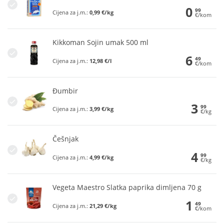
0
99
Cijena za j.m.:
0,99 €/kg
€/kom
Kikkoman Sojin umak 500 ml
6
49
Cijena za j.m.:
12,98 €/l
€/kom
Đumbir
3
99
Cijena za j.m.:
3,99 €/kg
€/kg
Češnjak
4
99
Cijena za j.m.:
4,99 €/kg
€/kg
Vegeta Maestro Slatka paprika dimljena 70 g
1
49
Cijena za j.m.:
21,29 €/kg
€/kom