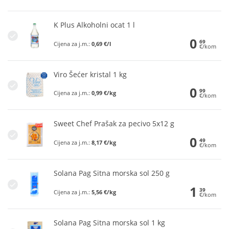
K Plus Alkoholni ocat 1 l
0
69
Cijena za j.m.:
0,69 €/l
€/kom
Viro Šećer kristal 1 kg
0
99
Cijena za j.m.:
0,99 €/kg
€/kom
Sweet Chef Prašak za pecivo 5x12 g
0
49
Cijena za j.m.:
8,17 €/kg
€/kom
Solana Pag Sitna morska sol 250 g
1
39
Cijena za j.m.:
5,56 €/kg
€/kom
Solana Pag Sitna morska sol 1 kg