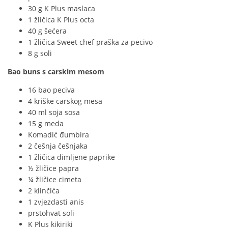
30 g K Plus maslaca
1 žličica K Plus octa
40 g šećera
1 žličica Sweet chef praška za pecivo
8 g soli
Bao buns s carskim mesom
16 bao peciva
4 kriške carskog mesa
40 ml soja sosa
15 g meda
Komadić đumbira
2 češnja češnjaka
1 žličica dimljene paprike
½ žličice papra
¼ žličice cimeta
2 klinčića
1 zvjezdasti anis
prstohvat soli
K Plus kikiriki