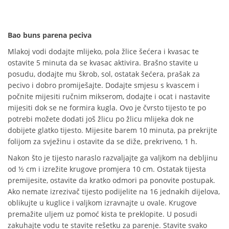
Bao buns parena peciva
Mlakoj vodi dodajte mlijeko, pola žlice šećera i kvasac te
ostavite 5 minuta da se kvasac aktivira. Brašno stavite u
posudu, dodajte mu škrob, sol, ostatak šećera, prašak za
pecivo i dobro promiješajte. Dodajte smjesu s kvascem i
počnite mijesiti ručnim mikserom, dodajte i ocat i nastavite
mijesiti dok se ne formira kugla. Ovo je čvrsto tijesto te po
potrebi možete dodati još žlicu po žlicu mlijeka dok ne
dobijete glatko tijesto. Mijesite barem 10 minuta, pa prekrijte
folijom za svježinu i ostavite da se diže, prekriveno, 1 h.
Nakon što je tijesto naraslo razvaljajte ga valjkom na debljinu
od ½ cm i izrežite krugove promjera 10 cm. Ostatak tijesta
premijesite, ostavite da kratko odmori pa ponovite postupak.
Ako nemate izrezivač tijesto podijelite na 16 jednakih dijelova,
oblikujte u kuglice i valjkom izravnajte u ovale. Krugove
premažite uljem uz pomoć kista te preklopite. U posudi
zakuhajte vodu te stavite rešetku za parenje. Stavite svako