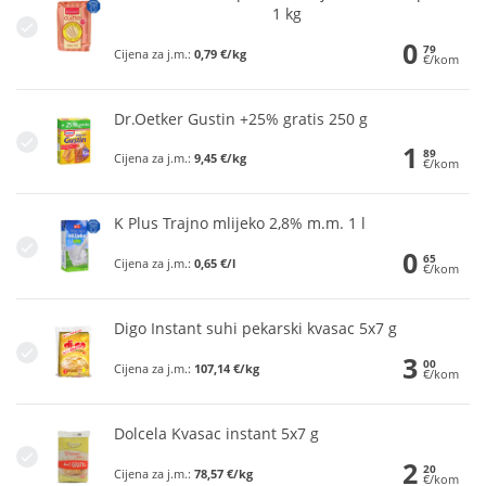
1 kg
0
79
Cijena za j.m.:
0,79 €/kg
€/kom
Dr.Oetker Gustin +25% gratis 250 g
1
89
Cijena za j.m.:
9,45 €/kg
€/kom
K Plus Trajno mlijeko 2,8% m.m. 1 l
0
65
Cijena za j.m.:
0,65 €/l
€/kom
Digo Instant suhi pekarski kvasac 5x7 g
3
00
Cijena za j.m.:
107,14 €/kg
€/kom
Dolcela Kvasac instant 5x7 g
2
20
Cijena za j.m.:
78,57 €/kg
€/kom