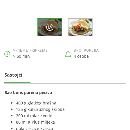
VRIJEME PRIPREME
BROJ PORCIJA
> 60 min
4 osobe
Sastojci
Bao buns parena peciva
400 g glatkog brašna
125 g kukuruznog škroba
200 ml mlake vode
80 ml K Plus mlijeka
pola vrećice kvasca