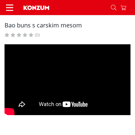
Bao buns s carskim mesom - Recepti - Konzum
Bao buns s carskim mesom
(0)