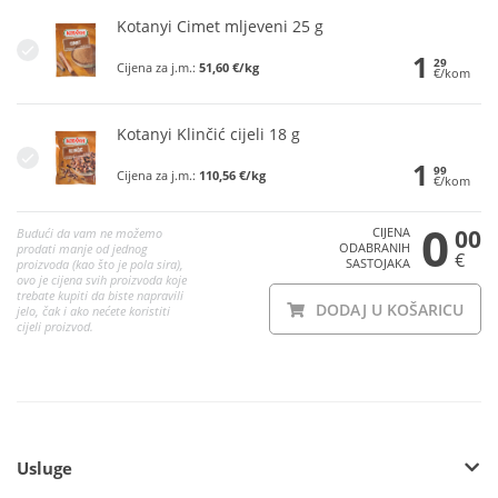
Kotanyi Cimet mljeveni 25 g
1
29
Cijena za j.m.:
51,60 €/kg
€/kom
Kotanyi Klinčić cijeli 18 g
1
99
Cijena za j.m.:
110,56 €/kg
€/kom
0
CIJENA
00
Budući da vam ne možemo
ODABRANIH
prodati manje od jednog
€
SASTOJAKA
proizvoda (kao što je pola sira),
ovo je cijena svih proizvoda koje
trebate kupiti da biste napravili
DODAJ U KOŠARICU
jelo, čak i ako nećete koristiti
cijeli proizvod.
Usluge