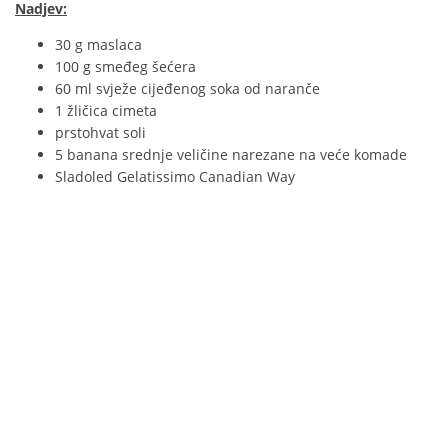
Nadjev:
30 g maslaca
100 g smeđeg šećera
60 ml svježe cijeđenog soka od naranče
1 žličica cimeta
prstohvat soli
5 banana srednje veličine narezane na veće komade
Sladoled Gelatissimo Canadian Way