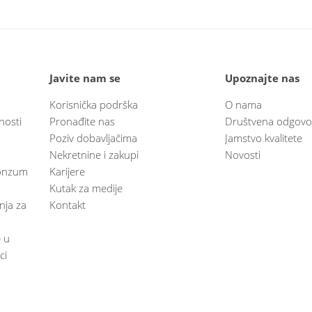
Javite nam se
Upoznajte nas
Korisnička podrška
O nama
nosti
Pronađite nas
Društvena odgovo
Poziv dobavljačima
Jamstvo kvalitete
Nekretnine i zakupi
Novosti
 Konzum
Karijere
Kutak za medije
anja za
Kontakt
e u
ci