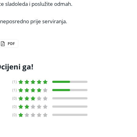
ice sladoleda i poslužite odmah.
neposredno prije serviranja.
PDF
cijeni ga!
(1)
(1)
(0)
(0)
(0)