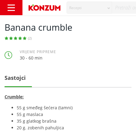
Recepti
Banana crumble - Recepti - Konzum
Banana crumble
(2)
VRIJEME PRIPREME
30 - 60 min
Sastojci
Crumble:
55 g smeđeg šećera (tamni)
55 g maslaca
35 g glatkog brašna
20 g. zobenih pahuljica