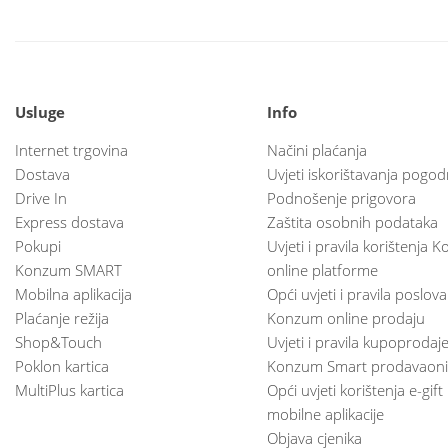
Usluge
Info
Internet trgovina
Načini plaćanja
Dostava
Uvjeti iskorištavanja pogod
Drive In
Podnošenje prigovora
Express dostava
Zaštita osobnih podataka
Pokupi
Uvjeti i pravila korištenja
Konzum SMART
online platforme
Mobilna aplikacija
Opći uvjeti i pravila poslov
Plaćanje režija
Konzum online prodaju
Shop&Touch
Uvjeti i pravila kupoprodaj
Poklon kartica
Konzum Smart prodavaoni
MultiPlus kartica
Opći uvjeti korištenja e-gift
mobilne aplikacije
Objava cjenika