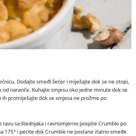
ećnicu. Dodajte smeđi šećer i miješajte dok se ne otopi,
sok od naranče. Kuhajte smjesu oko jedne minute dok se
 ih promiješajte dok se smjesa ne prožme po
e tavu sa štednjaka i ravnomjerno pospite Crumble po
na 175° i pecite dok Crumble ne postane zlatno smeđe