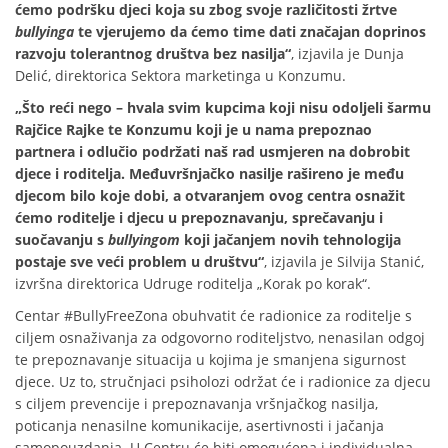
ćemo podršku djeci koja su zbog svoje različitosti žrtve
bullyinga
te vjerujemo da ćemo time dati značajan doprinos
razvoju tolerantnog društva bez nasilja“
, izjavila je Dunja
Delić, direktorica Sektora marketinga u Konzumu.
„Što reći nego – hvala svim kupcima koji nisu odoljeli šarmu
Rajčice Rajke te Konzumu koji je u nama prepoznao
partnera i odlučio podržati naš rad usmjeren na dobrobit
djece i roditelja. Međuvršnjačko nasilje rašireno je među
djecom bilo koje dobi, a otvaranjem ovog centra osnažit
ćemo roditelje i djecu u prepoznavanju, sprečavanju i
suočavanju s
bullyingom
koji jačanjem novih tehnologija
postaje sve veći problem u društvu“
, izjavila je Silvija Stanić,
izvršna direktorica Udruge roditelja „Korak po korak“.
Centar #BullyFreeZona obuhvatit će radionice za roditelje s
ciljem osnaživanja za odgovorno roditeljstvo, nenasilan odgoj
te prepoznavanje situacija u kojima je smanjena sigurnost
djece. Uz to, stručnjaci psiholozi održat će i radionice za djecu
s ciljem prevencije i prepoznavanja vršnjačkog nasilja,
poticanja nenasilne komunikacije, asertivnosti i jačanja
samopouzdanja. U Centru će biti omogućena i individualna