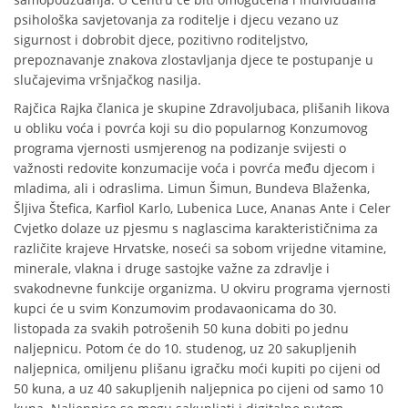
psihološka savjetovanja za roditelje i djecu vezano uz
sigurnost i dobrobit djece, pozitivno roditeljstvo,
prepoznavanje znakova zlostavljanja djece te postupanje u
slučajevima vršnjačkog nasilja.
Rajčica Rajka članica je skupine Zdravoljubaca, plišanih likova
u obliku voća i povrća koji su dio popularnog Konzumovog
programa vjernosti usmjerenog na podizanje svijesti o
važnosti redovite konzumacije voća i povrća među djecom i
mladima, ali i odraslima. Limun Šimun, Bundeva Blaženka,
Šljiva Štefica, Karfiol Karlo, Lubenica Luce, Ananas Ante i Celer
Cvjetko dolaze uz pjesmu s naglascima karakterističnima za
različite krajeve Hrvatske, noseći sa sobom vrijedne vitamine,
minerale, vlakna i druge sastojke važne za zdravlje i
svakodnevne funkcije organizma. U okviru programa vjernosti
kupci će u svim Konzumovim prodavaonicama do 30.
listopada za svakih potrošenih 50 kuna dobiti po jednu
naljepnicu. Potom će do 10. studenog, uz 20 sakupljenih
naljepnica, omiljenu plišanu igračku moći kupiti po cijeni od
50 kuna, a uz 40 sakupljenih naljepnica po cijeni od samo 10