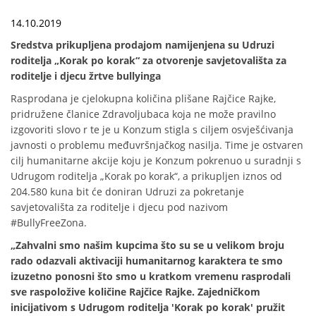
14.10.2019
Sredstva prikupljena prodajom namijenjena su Udruzi
roditelja „Korak po korak“ za otvorenje savjetovališta za
roditelje i djecu žrtve bullyinga
Rasprodana je cjelokupna količina plišane Rajčice Rajke,
pridružene članice Zdravoljubaca koja ne može pravilno
izgovoriti slovo r te je u Konzum stigla s ciljem osvješćivanja
javnosti o problemu međuvršnjačkog nasilja. Time je ostvaren
cilj humanitarne akcije koju je Konzum pokrenuo u suradnji s
Udrugom roditelja „Korak po korak“, a prikupljen iznos od
204.580 kuna bit će doniran Udruzi za pokretanje
savjetovališta za roditelje i djecu pod nazivom
#BullyFreeZona.
„Zahvalni smo našim kupcima što su se u velikom broju
rado odazvali aktivaciji humanitarnog karaktera te smo
izuzetno ponosni što smo u kratkom vremenu rasprodali
sve raspoložive količine Rajčice Rajke. Zajedničkom
inicijativom s Udrugom roditelja 'Korak po korak' pružit