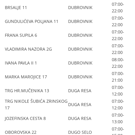
07:00-
BRSALJE 11
DUBROVNIK
22:00
07:00-
GUNDULIĆEVA POLJANA 11
DUBROVNIK
22:00
07:00-
FRANA SUPILA 6
DUBROVNIK
22:00
07:00-
VLADIMIRA NAZORA 2G
DUBROVNIK
22:00
08:00-
IVANA PAVLA II 1
DUBROVNIK
22:00
07:00-
MARKA MAROJICE 17
DUBROVNIK
21:00
07:00-
TRG HR.MUČENIKA 13
DUGA RESA
12:00
TRG NIKOLE ŠUBIĆA ZRINSKOG
07:00-
DUGA RESA
17
12:00
07:00-
JOZEFINSKA CESTA 8
DUGA RESA
13:00
07:00-
OBOROVSKA 22
DUGO SELO