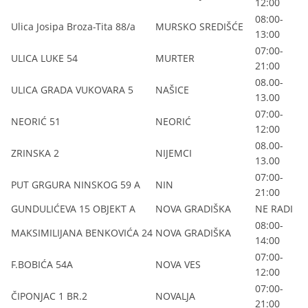
12:00
08:00-
Ulica Josipa Broza-Tita 88/a
MURSKO SREDIŠĆE
13:00
07:00-
ULICA LUKE 54
MURTER
21:00
08.00-
ULICA GRADA VUKOVARA 5
NAŠICE
13.00
07:00-
NEORIĆ 51
NEORIĆ
12:00
08.00-
ZRINSKA 2
NIJEMCI
13.00
07:00-
PUT GRGURA NINSKOG 59 A
NIN
21:00
GUNDULIĆEVA 15 OBJEKT A
NOVA GRADIŠKA
NE RADI
08:00-
MAKSIMILIJANA BENKOVIĆA 24
NOVA GRADIŠKA
14:00
07:00-
F.BOBIĆA 54A
NOVA VES
12:00
07:00-
ČIPONJAC 1 BR.2
NOVALJA
21:00