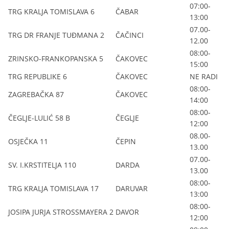
07:00-
TRG KRALJA TOMISLAVA 6
ČABAR
13:00
07.00-
TRG DR FRANJE TUĐMANA 2
ČAČINCI
12.00
08:00-
ZRINSKO-FRANKOPANSKA 5
ČAKOVEC
15:00
TRG REPUBLIKE 6
ČAKOVEC
NE RADI
08:00-
ZAGREBAČKA 87
ČAKOVEC
14:00
08:00-
ČEGLJE-LULIĆ 58 B
ČEGLJE
12:00
08.00-
OSJEČKA 11
ČEPIN
13.00
07.00-
SV. I.KRSTITELJA 110
DARDA
13.00
08:00-
TRG KRALJA TOMISLAVA 17
DARUVAR
13:00
08:00-
JOSIPA JURJA STROSSMAYERA 2
DAVOR
12:00