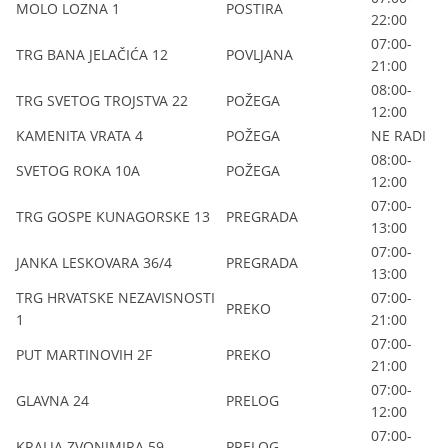
MOLO LOZNA 1
POSTIRA
22:00
07:00-
TRG BANA JELAČIĆA 12
POVLJANA
21:00
08:00-
TRG SVETOG TROJSTVA 22
POŽEGA
12:00
KAMENITA VRATA 4
POŽEGA
NE RADI
08:00-
SVETOG ROKA 10A
POŽEGA
12:00
07:00-
TRG GOSPE KUNAGORSKE 13
PREGRADA
13:00
07:00-
JANKA LESKOVARA 36/4
PREGRADA
13:00
TRG HRVATSKE NEZAVISNOSTI
07:00-
PREKO
1
21:00
07:00-
PUT MARTINOVIH 2F
PREKO
21:00
07:00-
GLAVNA 24
PRELOG
12:00
07:00-
KRALJA ZVONIMIRA 59
PRELOG