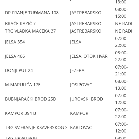
13:00
08:00-
DR.FRANJE TUĐMANA 108
JASTREBARSKO
15:00
BRAĆE KAZIĆ 7
JASTREBARSKO
NE RADI
TRG VLADKA MAČEKA 37
JASTREBARSKO
NE RADI
07:00-
JELSA 354
JELSA
22:00
08:00-
JELSA 466
JELSA, OTOK HVAR
22:00
07:00-
DONJI PUT 24
JEZERA
21:00
08.00-
M.MARULIĆA 17E
JOSIPOVAC
13.00
07:00-
BUBNJARAČKI BROD 25D
JUROVSKI BROD
12:00
07:00-
KAMPOR 394 B
KAMPOR
22:00
07:00-
TRG SV.FRANJE KSAVERSKOG 3
KARLOVAC
12:00
TRG HRVATSKIH
08:00-