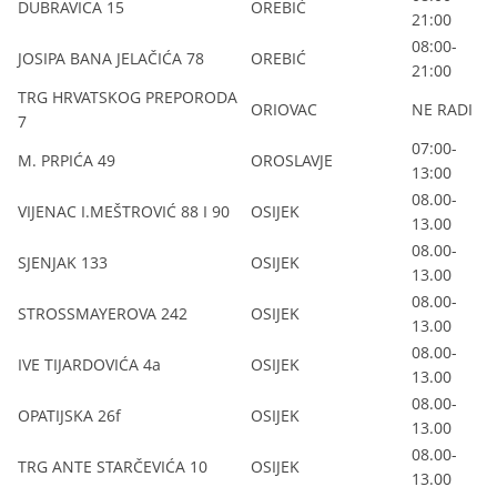
DUBRAVICA 15
OREBIĆ
21:00
08:00-
JOSIPA BANA JELAČIĆA 78
OREBIĆ
21:00
TRG HRVATSKOG PREPORODA
ORIOVAC
NE RADI
7
07:00-
M. PRPIĆA 49
OROSLAVJE
13:00
08.00-
VIJENAC I.MEŠTROVIĆ 88 I 90
OSIJEK
13.00
08.00-
SJENJAK 133
OSIJEK
13.00
08.00-
STROSSMAYEROVA 242
OSIJEK
13.00
08.00-
IVE TIJARDOVIĆA 4a
OSIJEK
13.00
08.00-
OPATIJSKA 26f
OSIJEK
13.00
08.00-
TRG ANTE STARČEVIĆA 10
OSIJEK
13.00