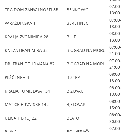
07:00-
TRG.DOM.ZAHVALNOSTI 8B
BENKOVAC
13:00
07:00-
VARAŽDINSKA 1
BERETINEC
13:00
08.00-
KRALJA ZVONIMIRA 28
BILJE
13.00
07:00-
KNEZA BRANIMIRA 32
BIOGRAD NA MORU
21:00
07:00-
DR. FRANJE TUĐMANA 82
BIOGRAD NA MORU
21:00
08:00-
PEŠČENKA 3
BISTRA
13:00
08.00-
KRALJA TOMISLAVA 134
BIZOVAC
13.00
08:00-
MATICE HRVATSKE 14 a
BJELOVAR
15:00
08:00-
ULICA 1 BROJ 22
BLATO
20:00
07:00-
RIVA 2
BOL /BRAČ/