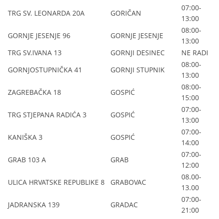
07:00-
TRG SV. LEONARDA 20A
GORIČAN
13:00
08:00-
GORNJE JESENJE 96
GORNJE JESENJE
13:00
TRG SV.IVANA 13
GORNJI DESINEC
NE RADI
08:00-
GORNJOSTUPNIČKA 41
GORNJI STUPNIK
13:00
08:00-
ZAGREBAČKA 18
GOSPIĆ
15:00
07:00-
TRG STJEPANA RADIĆA 3
GOSPIĆ
13:00
07:00-
KANIŠKA 3
GOSPIĆ
14:00
07:00-
GRAB 103 A
GRAB
12:00
08.00-
ULICA HRVATSKE REPUBLIKE 8
GRABOVAC
13.00
07:00-
JADRANSKA 139
GRADAC
21:00