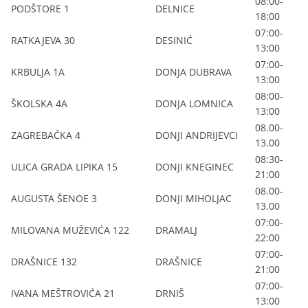
08:00-
PODŠTORE 1
DELNICE
18:00
07:00-
RATKAJEVA 30
DESINIĆ
13:00
07:00-
KRBULJA 1A
DONJA DUBRAVA
13:00
08:00-
ŠKOLSKA 4A
DONJA LOMNICA
13:00
08.00-
ZAGREBAČKA 4
DONJI ANDRIJEVCI
13.00
08:30-
ULICA GRADA LIPIKA 15
DONJI KNEGINEC
21:00
08.00-
AUGUSTA ŠENOE 3
DONJI MIHOLJAC
13.00
07:00-
MILOVANA MUŽEVIĆA 122
DRAMALJ
22:00
07:00-
DRAŠNICE 132
DRAŠNICE
21:00
07:00-
IVANA MEŠTROVIĆA 21
DRNIŠ
13:00