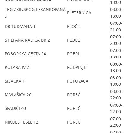
13:00
TRG ZRINSKOG I FRANKOPANA
08:00-
PLETERNICA
9
13:00
07:00-
DR.TUĐMANA 1
PLOČE
21:00
07:00-
STJEPANA RADIĆA BR.2
PLOČE
20:00
07:00-
POBORSKA CESTA 24
POBRI
13:00
08:00-
KOLARA IV 2
PODVINJE
13:00
08:00-
SISAČKA 1
POPOVAČA
13:00
08:00-
M.VLAŠIĆA 20
POREČ
22:00
07:00-
ŠPADIĆI 40
POREČ
22:00
07:00-
NIKOLE TESLE 12
POREČ
22:00
07:00-