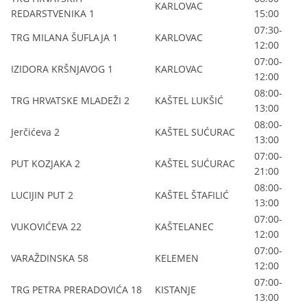
KARLOVAC
REDARSTVENIKA 1
15:00
07:30-
TRG MILANA ŠUFLAJA 1
KARLOVAC
12:00
07:00-
IZIDORA KRŠNJAVOG 1
KARLOVAC
12:00
08:00-
TRG HRVATSKE MLADEŽI 2
KAŠTEL LUKŠIĆ
13:00
08:00-
Jerčićeva 2
KAŠTEL SUĆURAC
13:00
07:00-
PUT KOZJAKA 2
KAŠTEL SUĆURAC
21:00
08:00-
LUCIJIN PUT 2
KAŠTEL ŠTAFILIĆ
13:00
07:00-
VUKOVIĆEVA 22
KAŠTELANEC
12:00
07:00-
VARAŽDINSKA 58
KELEMEN
12:00
07:00-
TRG PETRA PRERADOVIĆA 18
KISTANJE
13:00