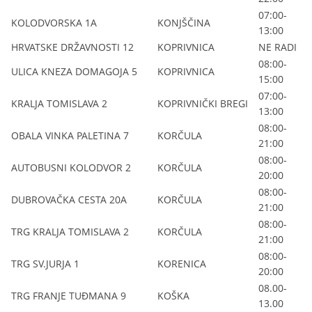
07:00-
KOLODVORSKA 1A
KONJŠČINA
13:00
HRVATSKE DRŽAVNOSTI 12
KOPRIVNICA
NE RADI
08:00-
ULICA KNEZA DOMAGOJA 5
KOPRIVNICA
15:00
07:00-
KRALJA TOMISLAVA 2
KOPRIVNIČKI BREGI
13:00
08:00-
OBALA VINKA PALETINA 7
KORČULA
21:00
08:00-
AUTOBUSNI KOLODVOR 2
KORČULA
20:00
08:00-
DUBROVAČKA CESTA 20A
KORČULA
21:00
08:00-
TRG KRALJA TOMISLAVA 2
KORČULA
21:00
08:00-
TRG SV.JURJA 1
KORENICA
20:00
08.00-
TRG FRANJE TUĐMANA 9
KOŠKA
13.00