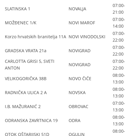
07:00-
SLATINSKA 1
NOVALJA
21:00
07:00-
MOŽĐENEC 1/K
NOVI MAROF
14:00
07:00-
Korzo hrvatskih branitelja 11A
NOVI VINODOLSKI
22:00
07:00-
GRADSKA VRATA 21a
NOVIGRAD
22:00
CARLOTTA GRISI 5, SVETI
07:00-
NOVIGRAD
ANTON
22:00
08:00-
VELIKOGORIČKA 38B
NOVO ČIČE
13:00
08:00-
RADNIČKA ULICA 2 A
NOVSKA
13:00
07:00-
I.B. MAŽURANIĆ 2
OBROVAC
13:00
08:00-
ODRANSKA ZAVRTNICA 19
ODRA
13:00
08:00-
OTOK OŠTARIJSKI 51D
OGULIN