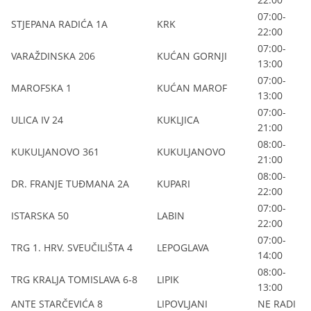
07:00-
STJEPANA RADIĆA 1A
KRK
22:00
07:00-
VARAŽDINSKA 206
KUĆAN GORNJI
13:00
07:00-
MAROFSKA 1
KUĆAN MAROF
13:00
07:00-
ULICA IV 24
KUKLJICA
21:00
08:00-
KUKULJANOVO 361
KUKULJANOVO
21:00
08:00-
DR. FRANJE TUĐMANA 2A
KUPARI
22:00
07:00-
ISTARSKA 50
LABIN
22:00
07:00-
TRG 1. HRV. SVEUČILIŠTA 4
LEPOGLAVA
14:00
08:00-
TRG KRALJA TOMISLAVA 6-8
LIPIK
13:00
ANTE STARČEVIĆA 8
LIPOVLJANI
NE RADI