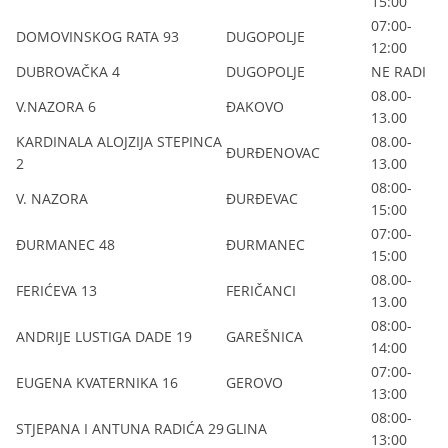
15:00
07:00-
DOMOVINSKOG RATA 93
DUGOPOLJE
12:00
DUBROVAČKA 4
DUGOPOLJE
NE RADI
08.00-
V.NAZORA 6
ĐAKOVO
13.00
KARDINALA ALOJZIJA STEPINCA
08.00-
ĐURĐENOVAC
2
13.00
08:00-
V. NAZORA
ĐURĐEVAC
15:00
07:00-
ĐURMANEC 48
ĐURMANEC
15:00
08.00-
FERIĆEVA 13
FERIČANCI
13.00
08:00-
ANDRIJE LUSTIGA DADE 19
GAREŠNICA
14:00
07:00-
EUGENA KVATERNIKA 16
GEROVO
13:00
08:00-
STJEPANA I ANTUNA RADIĆA 29
GLINA
13:00