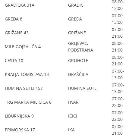
08:00-
GRADIČKA 31A
GRADIĆI
13:00
07:00-
GREDA 8
GREDA
13:00
07:00-
GRIŽANE 43
GRIŽANE
21:00
GRLJEVAC,
08:00-
MILE GOJSALIĆA 4
PODSTRANA
21:00
08:00-
CESTA 10
GROHOTE
21:00
07:00-
KRALJA TOMISLAVA 13
HRAŠĆICA
13:00
07:00-
HUM NA SUTLI 157
HUM NA SUTLI
13:00
07:00-
TRG MARKA MILIČIĆA 8
HVAR
22:00
07:00-
LIBURNIJSKA 9
IČIĆI
22:00
07:00-
PRIMORSKA 17
IKA
21:00