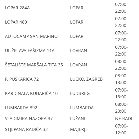
07:00-
LOPAR 284A
LOPAR
22:00
07:00-
LOPAR 489
LOPAR
22:00
07:00-
AUTOCAMP SAN MARINO
LOPAR
22:00
07:00-
UL.ŽRTAVA FAŠIZMA 11A
LOVRAN
22:00
08:00-
ŠETALIŠTE MARŠALA TITA 35
LOVRAN
22:00
08:00-
F. PUŠKARIĆA 72
LUČKO, ZAGREB
13:00
07:00-
KARDINALA KUHARIĆA 10
LUDBREG
13:00
08:00-
LUMBARDA 392
LUMBARDA
20:00
VLADIMIRA NAZORA 37
LUŽANI
NE RADI
07:00-
STJEPANA RADIĆA 32
MAJERJE
12:00