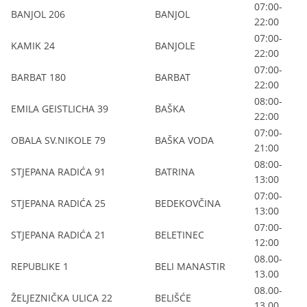
07:00-
BANJOL 206
BANJOL
22:00
07:00-
KAMIK 24
BANJOLE
22:00
07:00-
BARBAT 180
BARBAT
22:00
08:00-
EMILA GEISTLICHA 39
BAŠKA
22:00
07:00-
OBALA SV.NIKOLE 79
BAŠKA VODA
21:00
08:00-
STJEPANA RADIĆA 91
BATRINA
13:00
07:00-
STJEPANA RADIĆA 25
BEDEKOVČINA
13:00
07:00-
STJEPANA RADIĆA 21
BELETINEC
12:00
08.00-
REPUBLIKE 1
BELI MANASTIR
13.00
08.00-
ŽELJEZNIČKA ULICA 22
BELIŠĆE
13.00