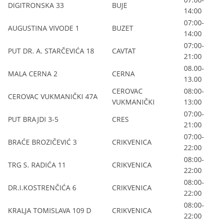
DIGITRONSKA 33
BUJE
14:00
07:00-
AUGUSTINA VIVODE 1
BUZET
14:00
07:00-
PUT DR. A. STARČEVIĆA 18
CAVTAT
21:00
08.00-
MALA CERNA 2
CERNA
13.00
CEROVAC
08:00-
CEROVAC VUKMANIČKI 47A
VUKMANIČKI
13:00
07:00-
PUT BRAJDI 3-5
CRES
21:00
07:00-
BRAĆE BROZIČEVIĆ 3
CRIKVENICA
22:00
08:00-
TRG S. RADIĆA 11
CRIKVENICA
22:00
08:00-
DR.I.KOSTRENČIĆA 6
CRIKVENICA
22:00
08:00-
KRALJA TOMISLAVA 109 D
CRIKVENICA
22:00