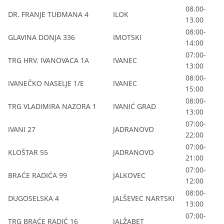
08.00-
DR. FRANJE TUĐMANA 4
ILOK
13.00
08:00-
GLAVINA DONJA 336
IMOTSKI
14:00
07:00-
TRG HRV. IVANOVACA 1A
IVANEC
13:00
08:00-
IVANEČKO NASELJE 1/E
IVANEC
15:00
08:00-
TRG VLADIMIRA NAZORA 1
IVANIĆ GRAD
13:00
07:00-
IVANI 27
JADRANOVO
22:00
07:00-
KLOŠTAR 55
JADRANOVO
21:00
07:00-
BRAĆE RADIĆA 99
JALKOVEC
12:00
08:00-
DUGOSELSKA 4
JALŠEVEC NARTSKI
13:00
07:00-
TRG BRAĆE RADIĆ 16
JALŽABET