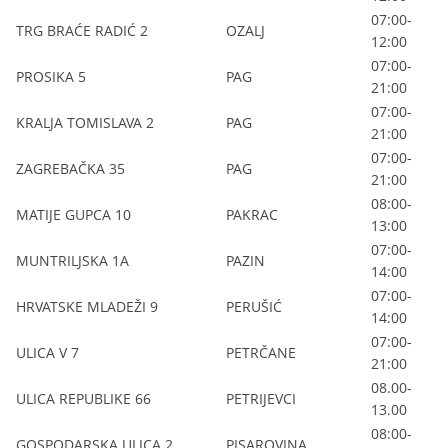
07:00-
TRG BRAĆE RADIĆ 2
OZALJ
12:00
07:00-
PROSIKA 5
PAG
21:00
07:00-
KRALJA TOMISLAVA 2
PAG
21:00
07:00-
ZAGREBAČKA 35
PAG
21:00
08:00-
MATIJE GUPCA 10
PAKRAC
13:00
07:00-
MUNTRILJSKA 1A
PAZIN
14:00
07:00-
HRVATSKE MLADEŽI 9
PERUŠIĆ
14:00
07:00-
ULICA V 7
PETRČANE
21:00
08.00-
ULICA REPUBLIKE 66
PETRIJEVCI
13.00
08:00-
GOSPODARSKA ULICA 2
PISAROVINA