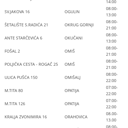
14:00
08:00-
SV.JAKOVA 16
OGULIN
13:00
08:00-
ŠETALIŠTE S.RADIĆA 21
OKRUG GORNJI
21:00
08:00-
ANTE STARČEVIĆA 6
OKUČANI
13:00
08:00-
FOŠAL 2
OMIŠ
21:00
08:00-
POLJIČKA CESTA - ROGAČ 25
OMIŠ
21:00
08:00-
ULICA PUŠĆA 150
OMIŠALJ
22:00
07:00-
M.TITA 80
OPATIJA
22:00
07:00-
M.TITA 126
OPATIJA
22:00
08.00-
KRALJA ZVONIMIRA 16
ORAHOVICA
13.00
08:00-