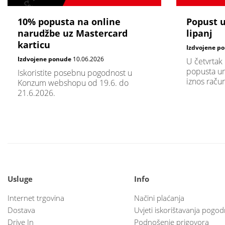
10% popusta na online
Popust 
narudžbe uz Mastercard
lipanj
karticu
Izdvojene p
Izdvojene ponude
10.06.2026
U četvrtak
popusta um
Iskoristite posebnu pogodnost u
iznos raču
Konzum webshopu od 19.6. do
21.6.2026.
Usluge
Info
Internet trgovina
Načini plaćanja
Dostava
Uvjeti iskorištavanja pogod
Drive In
Podnošenje prigovora