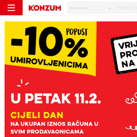
Asortiman
Popust umirovljenicima za veljaču - Vijesti -