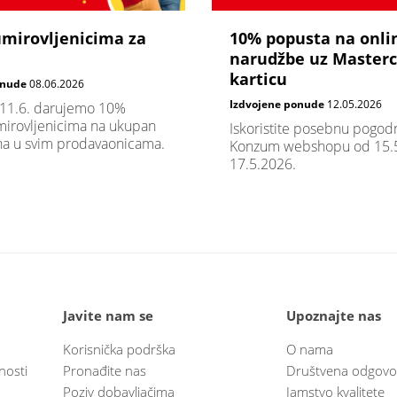
umirovljenicima za
10% popusta na onli
narudžbe uz Master
karticu
onude
08.06.2026
Izdvojene ponude
12.05.2026
 11.6. darujemo 10%
irovljenicima na ukupan
Iskoristite posebnu pogod
na u svim prodavaonicama.
Konzum webshopu od 15.5
17.5.2026.
Javite nam se
Upoznajte nas
Korisnička podrška
O nama
nosti
Pronađite nas
Društvena odgovo
Poziv dobavljačima
Jamstvo kvalitete