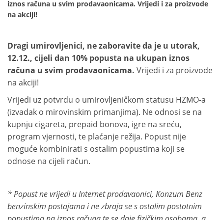
iznos računa u svim prodavaonicama. Vrijedi i za proizvode
na akciji!
Dragi umirovljenici, ne zaboravite da je u utorak,
12.12., cijeli dan 10% popusta na ukupan iznos
računa u svim prodavaonicama.
Vrijedi i za proizvode
na akciji!
Vrijedi uz potvrdu o umirovljeničkom statusu HZMO-a
(izvadak o mirovinskim primanjima). Ne odnosi se na
kupnju cigareta, prepaid bonova, igre na sreću,
program vjernosti, te plaćanje režija. Popust nije
moguće kombinirati s ostalim popustima koji se
odnose na cijeli račun.
* Popust ne vrijedi u Internet prodavaonici, Konzum Benz
benzinskim postajama i ne zbraja se s ostalim postotnim
popustima na iznos računa te se daje fizičkim osobama, a