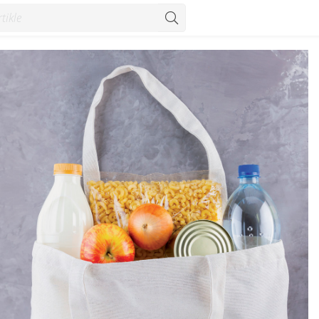
bu za plaćanje putem interneta Mastercard karticama - Vijesti - 