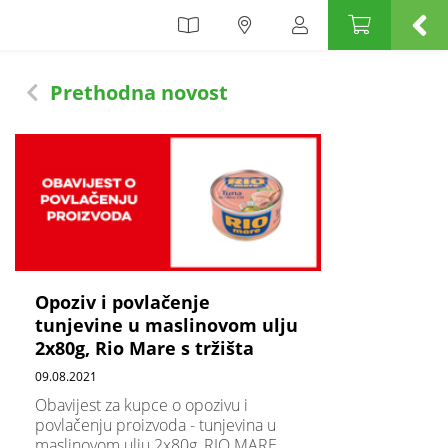
Konzum
Prethodna novost
Opoziv i povlačenje
tunjevine u maslinovom ulju
2x80g, Rio Mare s tržišta
09.08.2021
Obavijest za kupce o opozivu i
povlačenju proizvoda - tunjevina u
maslinovom ulju 2x80g, RIO MARE