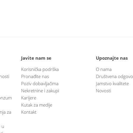
Javite nam se
Upoznajte nas
Korisnička podrška
O nama
nosti
Pronađite nas
Društvena odgovo
Poziv dobavljačima
Jamstvo kvalitete
Nekretnine i zakupi
Novosti
 Konzum
Karijere
Kutak za medije
anja za
Kontakt
e u