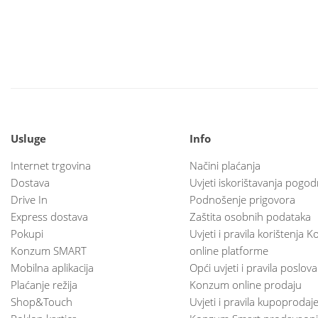
Usluge
Info
Internet trgovina
Načini plaćanja
Dostava
Uvjeti iskorištavanja pogod
Drive In
Podnošenje prigovora
Express dostava
Zaštita osobnih podataka
Pokupi
Uvjeti i pravila korištenja
Konzum SMART
online platforme
Mobilna aplikacija
Opći uvjeti i pravila poslov
Plaćanje režija
Konzum online prodaju
Shop&Touch
Uvjeti i pravila kupoprodaj