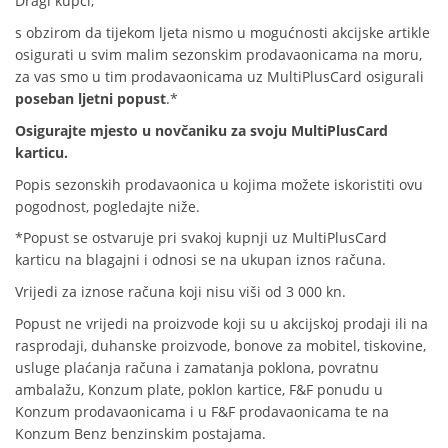
Dragi kupci,
s obzirom da tijekom ljeta nismo u mogućnosti akcijske artikle
osigurati u svim malim sezonskim prodavaonicama na moru,
za vas smo u tim prodavaonicama uz MultiPlusCard osigurali
poseban ljetni popust
.*
Osigurajte mjesto u novčaniku za svoju MultiPlusCard
karticu.
Popis sezonskih prodavaonica u kojima možete iskoristiti ovu
pogodnost, pogledajte niže.
*Popust se ostvaruje pri svakoj kupnji uz MultiPlusCard
karticu na blagajni i odnosi se na ukupan iznos računa.
Vrijedi za iznose računa koji nisu viši od 3 000 kn.
Popust ne vrijedi na proizvode koji su u akcijskoj prodaji ili na
rasprodaji, duhanske proizvode, bonove za mobitel, tiskovine,
usluge plaćanja računa i zamatanja poklona, povratnu
ambalažu, Konzum plate, poklon kartice, F&F ponudu u
Konzum prodavaonicama i u F&F prodavaonicama te na
Konzum Benz benzinskim postajama.