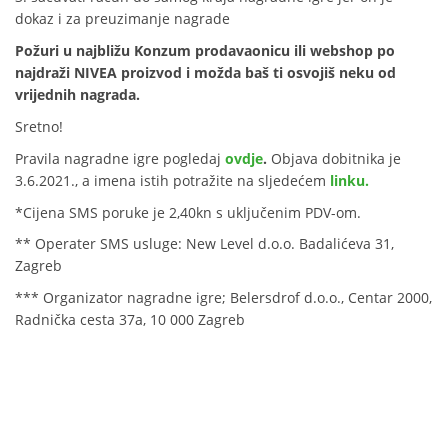
dokaz i za preuzimanje nagrade
Požuri u najbližu Konzum prodavaonicu ili webshop po
najdraži NIVEA proizvod i možda baš ti osvojiš neku od
vrijednih nagrada.
Sretno!
Pravila nagradne igre pogledaj
ovdje
.
Objava dobitnika je
3.6.2021., a imena istih potražite na sljedećem
linku.
*Cijena SMS poruke je 2,40kn s uključenim PDV-om.
** Operater SMS usluge: New Level d.o.o. Badalićeva 31,
Zagreb
*** Organizator nagradne igre; Belersdrof d.o.o., Centar 2000,
Radnička cesta 37a, 10 000 Zagreb