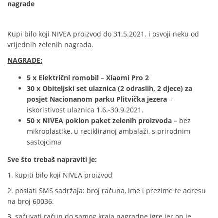
nagrade
Kupi bilo koji NIVEA proizvod do 31.5.2021. i osvoji neku od
vrijednih zelenih nagrada.
NAGRADE:
5 x Električni romobil – Xiaomi Pro 2
30 x Obiteljski set ulaznica (2 odraslih, 2 djece) za
posjet Nacionanom parku Plitvička jezera
–
iskoristivost ulaznica 1.6.-30.9.2021.
50 x NIVEA poklon paket zelenih proizvoda –
bez
mikroplastike, u recikliranoj ambalaži, s prirodnim
sastojcima
Sve što trebaš napraviti je:
1. kupiti bilo koji NIVEA proizvod
2. poslati SMS sadržaja: broj računa, ime i prezime te adresu
na broj 60036.
3. sačuvati račun do samog kraja nagradne igre jer on je