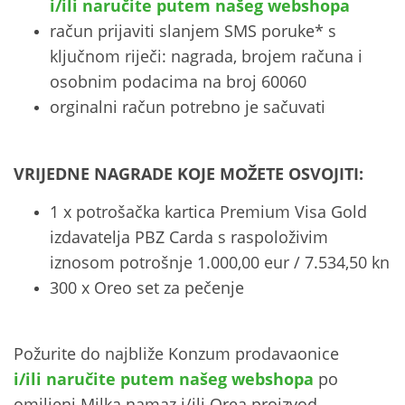
i/ili naručite putem našeg webshopa
račun prijaviti slanjem SMS poruke* s
ključnom riječi: nagrada, brojem računa i
osobnim podacima na broj 60060
orginalni račun potrebno je sačuvati
VRIJEDNE NAGRADE KOJE MOŽETE OSVOJITI:
1 x potrošačka kartica Premium Visa Gold
izdavatelja PBZ Carda s raspoloživim
iznosom potrošnje 1.000,00 eur / 7.534,50 kn
300 x Oreo set za pečenje
Požurite do najbliže Konzum prodavaonice
i/ili naručite putem našeg webshopa
po
omiljeni Milka namaz i/ili Orea proizvod.