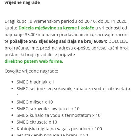
vrijedne nagrade
Dragi kupci, u vremenskom periodu od 20.10. do 30.11.2020.
kupite
Dolcela mješavine za kreme i kolače
u vrijednosti od
najmanje 35,00kn u našim prodavaonicama, sačuvajte račun
te
pošaljite SMS
sljedećeg sadržaja na broj 60054:
DOLCELA,
broj računa, ime, prezime, adresa e-pošte, adresa, kućni broj,
poštanski broj i grad ili se prijavite
direktno putem web forme.
Osvojite vrijedne nagrade:
SMEG hladnjak x 1
SMEG set (mikser, sokovnik, kuhalo za vodu i citruseta) x
1
SMEG mikser x 10
SMEG sokovnik slow juicer x 10
SMEG kuhalo za vodu s termostatom x 10
SMEG citruseta x 10
Kuhinjska digitalna vaga s posudom x 100
Set staklenih posuda za hranu x 50