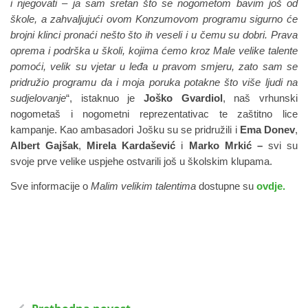
i njegovati – ja sam sretan što se nogometom bavim još od
škole, a zahvaljujući ovom Konzumovom programu sigurno će
brojni klinci pronaći nešto što ih veseli i u čemu su dobri. Prava
oprema i podrška u školi, kojima ćemo kroz Male velike talente
pomoći, velik su vjetar u leđa u pravom smjeru, zato sam se
pridružio programu da i moja poruka potakne što više ljudi na
sudjelovanje
“, istaknuo je
Joško Gvardiol
, naš vrhunski
nogometaš i nogometni reprezentativac te zaštitno lice
kampanje. Kao ambasadori Jošku su se pridružili i
Ema Donev
,
Albert Gajšak
,
Mirela Kardašević
i
Marko Mrkić –
svi su
svoje prve velike uspjehe ostvarili još u školskim klupama.
Sve informacije o
Malim velikim talentima
dostupne su
ovdje.