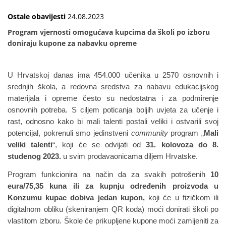
Ostale obavijesti
24.08.2023
Program vjernosti omogućava kupcima da školi po izboru
doniraju kupone za nabavku opreme
U Hrvatskoj danas ima 454.000 učenika u 2570 osnovnih i
srednjih škola, a redovna sredstva za nabavu edukacijskog
materijala i opreme često su nedostatna i za podmirenje
osnovnih potreba. S ciljem poticanja boljih uvjeta za učenje i
rast, odnosno kako bi mali talenti postali veliki i ostvarili svoj
potencijal, pokrenuli smo jedinstveni
community
program „
Mali
veliki talenti
“, koji će se odvijati od
31. kolovoza do 8.
studenog 2023.
u svim prodavaonicama diljem Hrvatske.
Program funkcionira na način da za svakih potrošenih
10
eura/75,35 kuna ili za kupnju određenih proizvoda u
Konzumu kupac dobiva jedan kupon,
koji će u fizičkom ili
digitalnom obliku (skeniranjem QR koda) moći donirati školi po
vlastitom izboru. Škole će prikupljene kupone moći zamijeniti za