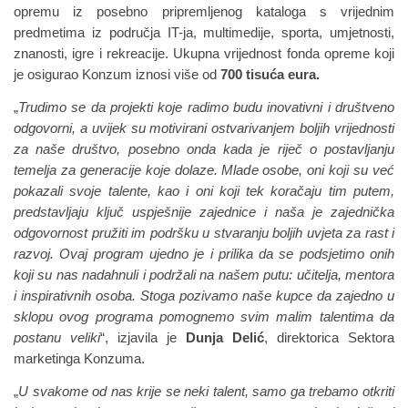
opremu iz posebno pripremljenog kataloga s vrijednim
predmetima iz područja IT-ja, multimedije, sporta, umjetnosti,
znanosti, igre i rekreacije. Ukupna vrijednost fonda opreme koji
je osigurao Konzum iznosi više od
700 tisuća eura.
„
Trudimo se da projekti koje radimo budu inovativni i društveno
odgovorni, a uvijek su motivirani ostvarivanjem boljih vrijednosti
za naše društvo, posebno onda kada je riječ o postavljanju
temelja za generacije koje dolaze. Mlade osobe, oni koji su već
pokazali svoje talente, kao i oni koji tek koračaju tim putem,
predstavljaju ključ uspješnije zajednice i naša je zajednička
odgovornost pružiti im podršku u stvaranju boljih uvjeta za rast i
razvoj. Ovaj program ujedno je i prilika da se podsjetimo onih
koji su nas nadahnuli i podržali na našem putu: učitelja, mentora
i inspirativnih osoba. Stoga pozivamo naše kupce da zajedno u
sklopu ovog programa pomognemo svim malim talentima da
postanu veliki
“, izjavila je
Dunja Delić
, direktorica Sektora
marketinga Konzuma.
„
U svakome od nas krije se neki talent, samo ga trebamo otkriti