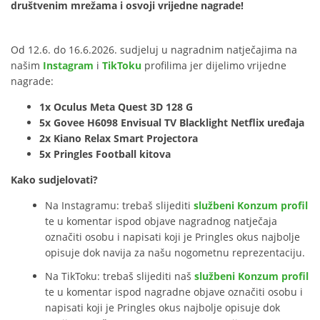
društvenim mrežama i osvoji vrijedne nagrade!
Od 12.6. do 16.6.2026. sudjeluj u nagradnim natječajima na
našim
Instagram
i
TikToku
profilima jer dijelimo vrijedne
nagrade:
1x Oculus Meta Quest 3D 128 G
5x Govee H6098 Envisual TV Blacklight Netflix uređaja
2x Kiano Relax Smart Projectora
5x Pringles Football kitova
Kako sudjelovati?
Na Instagramu: trebaš slijediti
službeni Konzum profil
te u komentar ispod objave nagradnog natječaja
označiti osobu i napisati koji je Pringles okus najbolje
opisuje dok navija za našu nogometnu reprezentaciju.
Na TikToku: trebaš slijediti naš
službeni Konzum profil
te u komentar ispod nagradne objave označiti osobu i
napisati koji je Pringles okus najbolje opisuje dok