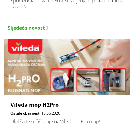
Sporazuma ostvarile 30% smanjenja otpada u odnosu
na 2022.
Sljedeća novost
Vileda mop H2Pro
Ostale obavijesti
15.06.2026
Olakšajte si čišćenje uz Vileda H2Pro mop!