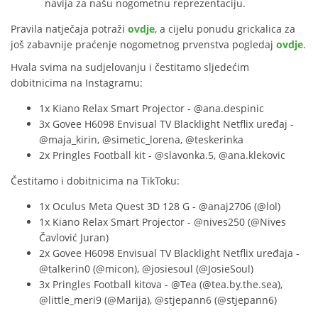
navija za našu nogometnu reprezentaciju.
Pravila natječaja potraži
ovdje
, a cijelu ponudu grickalica za
još zabavnije praćenje nogometnog prvenstva pogledaj
ovdje
.
Hvala svima na sudjelovanju i čestitamo sljedećim
dobitnicima na Instagramu:
1x Kiano Relax Smart Projector - @ana.despinic
3x Govee H6098 Envisual TV Blacklight Netflix uređaj -
@maja_kirin, @simetic_lorena, @teskerinka
2x Pringles Football kit - @slavonka.5, @ana.klekovic
Čestitamo i dobitnicima na TikToku:
1x Oculus Meta Quest 3D 128 G - @anaj2706 (@lol)
1x Kiano Relax Smart Projector - @nives250 (@Nives
Čavlović Juran)
2x Govee H6098 Envisual TV Blacklight Netflix uređaja -
@talkerin0 (@micon), @josiesoul (@JosieSoul)
3x Pringles Football kitova - @Tea (@tea.by.the.sea),
@little_meri9 (@Marija), @stjepann6 (@stjepann6)