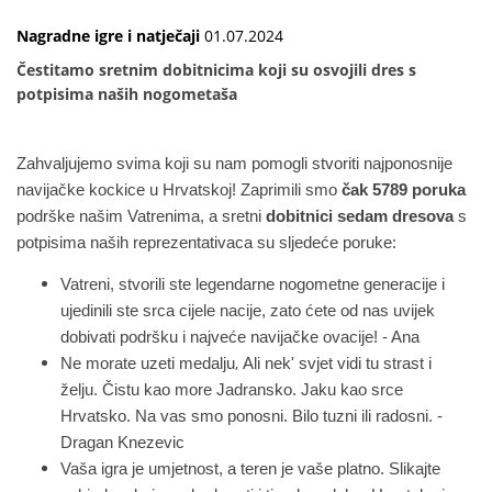
Nagradne igre i natječaji
01.07.2024
Čestitamo sretnim dobitnicima koji su osvojili dres s
potpisima naših nogometaša
Zahvaljujemo svima koji su nam pomogli stvoriti najponosnije
navijačke kockice u Hrvatskoj! Zaprimili smo
čak 5789 poruka
podrške našim Vatrenima, a sretni
dobitnici sedam dresova
s
potpisima naših reprezentativaca su sljedeće poruke:
Vatreni, stvorili ste legendarne nogometne generacije i
ujedinili ste srca cijele nacije, zato ćete od nas uvijek
dobivati podršku i najveće navijačke ovacije! - Ana
,
Ne morate uzeti medalju
Ali nek' svjet vidi tu strast i
želju.
Čistu kao more Jadransko. Jaku kao srce
Hrvatsko. Na vas smo ponosni. Bilo tuzni ili radosni. -
Dragan Knezevic
Vaša igra je umjetnost, a teren je vaše platno. Slikajte