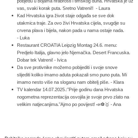
pobjedu u bojama hrabrosti i timskog duha. Hrvatska je uz
vas, svaki korak puta. Sretno Vatreni!! - Laura
Kad Hrvatska igra život staje odgađa se sve dok
utakmica traje. Za ovo živi Hrvatska cijela, svugdje su
crvena plava i bijela, nakon pada u nama ostaje nada.
- Luka
Restaurant CROATIA Leipzig Montag 24.6. menu:
Predjelo Italija, glavno jelo Njemačka. Desert Francuska.
Dobar tek Vatreni! - Ivica
Da sve protivnike možemo pobijediti i svoje snove
slijediti
koliko imamo aduta pokazali smo puno puta. Mi
imamo nesto više na sloganu nam obitelj piše. - Klara
TV kalendar 14.07.2025.:"Prije godinu dana Hrvatska
nogometna reprezentacija osvojila je svoje prvo zlato na
velikim natjecanjima."Ajmo po povijest!
📣⚽️🥇
- Ana