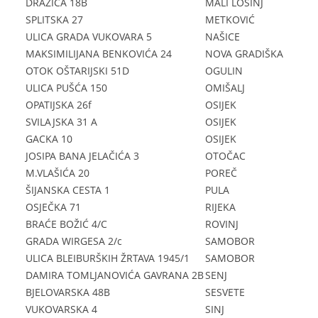
DRAŽICA 18B
MALI LOŠINJ
SPLITSKA 27
METKOVIĆ
ULICA GRADA VUKOVARA 5
NAŠICE
MAKSIMILIJANA BENKOVIĆA 24
NOVA GRADIŠKA
OTOK OŠTARIJSKI 51D
OGULIN
ULICA PUŠĆA 150
OMIŠALJ
OPATIJSKA 26f
OSIJEK
SVILAJSKA 31 A
OSIJEK
GACKA 10
OSIJEK
JOSIPA BANA JELAČIĆA 3
OTOČAC
M.VLAŠIĆA 20
POREČ
ŠIJANSKA CESTA 1
PULA
OSJEČKA 71
RIJEKA
BRAĆE BOŽIĆ 4/C
ROVINJ
GRADA WIRGESA 2/c
SAMOBOR
ULICA BLEIBURŠKIH ŽRTAVA 1945/1
SAMOBOR
DAMIRA TOMLJANOVIĆA GAVRANA 2B
SENJ
BJELOVARSKA 48B
SESVETE
VUKOVARSKA 4
SINJ