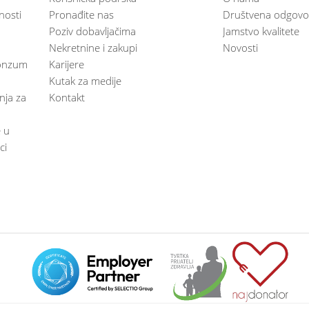
nosti
Pronađite nas
Društvena odgovo
Poziv dobavljačima
Jamstvo kvalitete
Nekretnine i zakupi
Novosti
 Konzum
Karijere
Kutak za medije
anja za
Kontakt
e u
ci