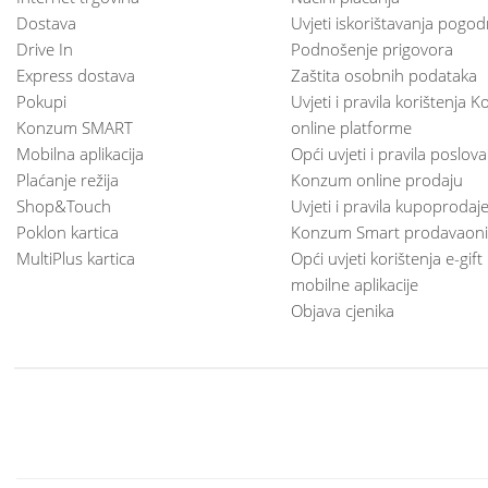
Dostava
Uvjeti iskorištavanja pogod
Drive In
Podnošenje prigovora
Express dostava
Zaštita osobnih podataka
Pokupi
Uvjeti i pravila korištenja
Konzum SMART
online platforme
Mobilna aplikacija
Opći uvjeti i pravila poslov
Plaćanje režija
Konzum online prodaju
Shop&Touch
Uvjeti i pravila kupoprodaj
Poklon kartica
Konzum Smart prodavaoni
MultiPlus kartica
Opći uvjeti korištenja e-gift
mobilne aplikacije
Objava cjenika