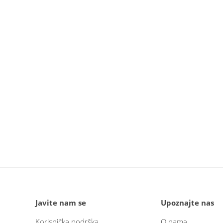
Javite nam se
Upoznajte nas
Korisnička podrška
O nama