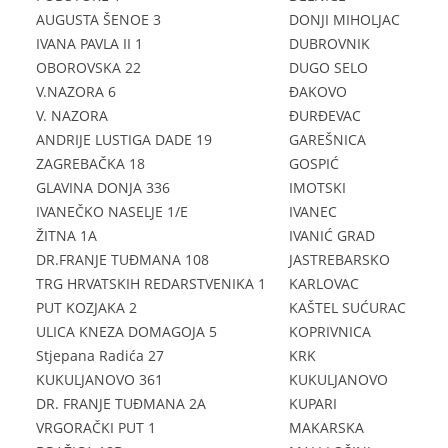
AUGUSTA ŠENOE 3
DONJI MIHOLJAC
IVANA PAVLA II 1
DUBROVNIK
OBOROVSKA 22
DUGO SELO
V.NAZORA 6
ĐAKOVO
V. NAZORA
ĐURĐEVAC
ANDRIJE LUSTIGA DADE 19
GAREŠNICA
ZAGREBAČKA 18
GOSPIĆ
GLAVINA DONJA 336
IMOTSKI
IVANEČKO NASELJE 1/E
IVANEC
ŽITNA 1A
IVANIĆ GRAD
DR.FRANJE TUĐMANA 108
JASTREBARSKO
TRG HRVATSKIH REDARSTVENIKA 1
KARLOVAC
PUT KOZJAKA 2
KAŠTEL SUĆURAC
ULICA KNEZA DOMAGOJA 5
KOPRIVNICA
Stjepana Radića 27
KRK
KUKULJANOVO 361
KUKULJANOVO
DR. FRANJE TUĐMANA 2A
KUPARI
VRGORAČKI PUT 1
MAKARSKA