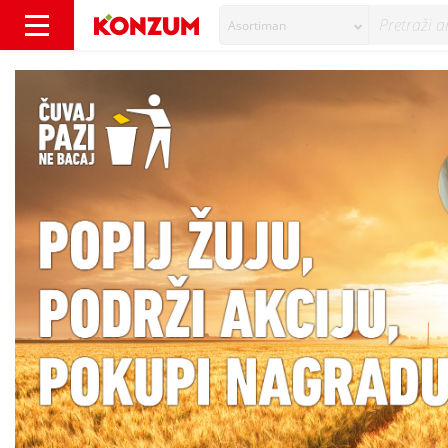
Asortiman
Čuvaj, pazi, ne bacaj! - Vijesti - Konzum