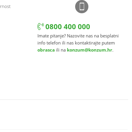
rnost
0800 400 000
Imate pitanje? Nazovite nas na besplatni
info telefon ili nas kontaktirajte putem
obrasca
ili na
konzum@konzum.hr
.