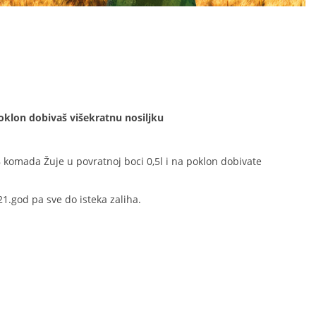
oklon dobivaš višekratnu nosiljku
omada Žuje u povratnoj boci 0,5l i na poklon dobivate
21.god pa sve do isteka zaliha.