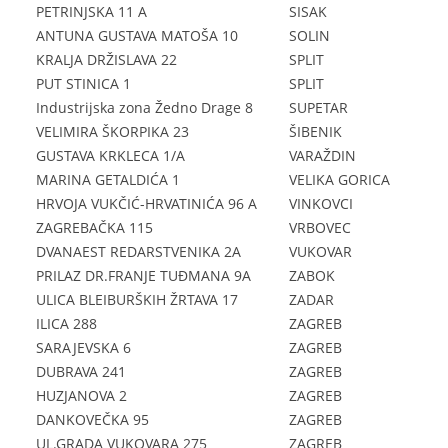
PETRINJSKA 11 A
SISAK
ANTUNA GUSTAVA MATOŠA 10
SOLIN
KRALJA DRŽISLAVA 22
SPLIT
PUT STINICA 1
SPLIT
Industrijska zona Žedno Drage 8
SUPETAR
VELIMIRA ŠKORPIKA 23
ŠIBENIK
GUSTAVA KRKLECA 1/A
VARAŽDIN
MARINA GETALDIĆA 1
VELIKA GORICA
HRVOJA VUKČIĆ-HRVATINIĆA 96 A
VINKOVCI
ZAGREBAČKA 115
VRBOVEC
DVANAEST REDARSTVENIKA 2A
VUKOVAR
PRILAZ DR.FRANJE TUĐMANA 9A
ZABOK
ULICA BLEIBURŠKIH ŽRTAVA 17
ZADAR
ILICA 288
ZAGREB
SARAJEVSKA 6
ZAGREB
DUBRAVA 241
ZAGREB
HUZJANOVA 2
ZAGREB
DANKOVEČKA 95
ZAGREB
UL.GRADA VUKOVARA 275
ZAGREB