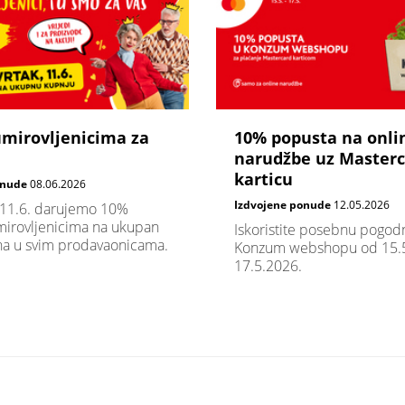
umirovljenicima za
10% popusta na onli
narudžbe uz Master
karticu
onude
08.06.2026
Izdvojene ponude
12.05.2026
 11.6. darujemo 10%
irovljenicima na ukupan
Iskoristite posebnu pogod
na u svim prodavaonicama.
Konzum webshopu od 15.5
17.5.2026.