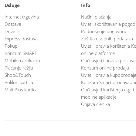
Usluge
Info
Internet trgovina
Načini plaćanja
Dostava
Uvjeti iskorištavanja pogod
Drive In
Podnošenje prigovora
Express dostava
Zaštita osobnih podataka
Pokupi
Uvjeti i pravila korištenja
Konzum SMART
online platforme
Mobilna aplikacija
Opći uvjeti i pravila poslov
Plaćanje režija
Konzum online prodaju
Shop&Touch
Uvjeti i pravila kupoprodaj
Poklon kartica
Konzum Smart prodavaoni
MultiPlus kartica
Opći uvjeti korištenja e-gift
mobilne aplikacije
Objava cjenika