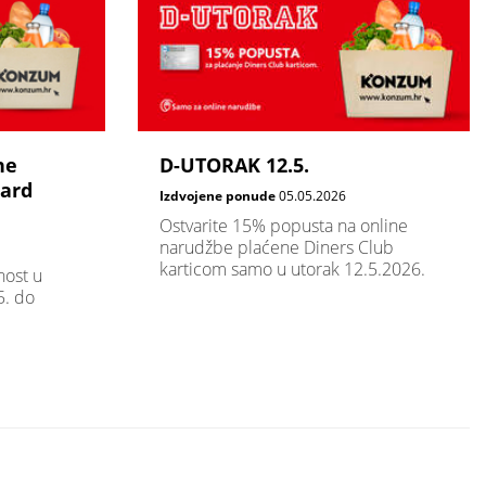
ne
D-UTORAK 12.5.
card
Izdvojene ponude
05.05.2026
Ostvarite 15% popusta na online
narudžbe plaćene Diners Club
karticom samo u utorak 12.5.2026.
nost u
. do