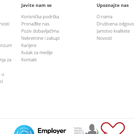
Javite nam se
Upoznajte nas
Korisnička podrška
O nama
nosti
Pronađite nas
Društvena odgovo
Poziv dobavljačima
Jamstvo kvalitete
Nekretnine i zakupi
Novosti
 Konzum
Karijere
Kutak za medije
anja za
Kontakt
e u
ci