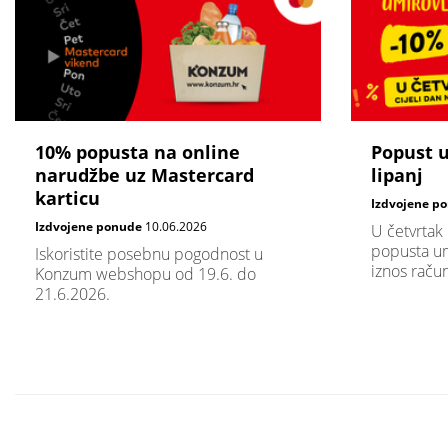
10% popusta na online
Popust 
narudžbe uz Mastercard
lipanj
karticu
Izdvojene p
Izdvojene ponude
10.06.2026
U četvrtak
popusta um
Iskoristite posebnu pogodnost u
iznos raču
Konzum webshopu od 19.6. do
21.6.2026.