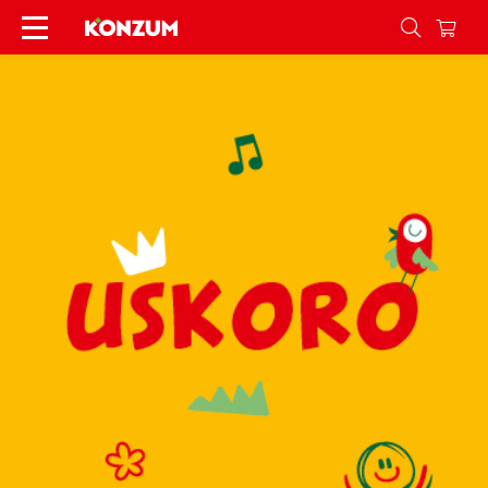
Mali veliki talenti - Konzum