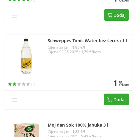
€/kom
Dodaj
Schweppes Tonic Water bez šećera 1 l
Cijena za j.m.:
1,85 €/l
Cijena 02.05.2025.:
1,79 €/kom
1
85
(3)
€/kom
Dodaj
Moj dan Sok 100% jabuka 3 l
Cijena za j.m.:
1,83 €/l
Cijena 02.05.2025.:
5,49 €/kom