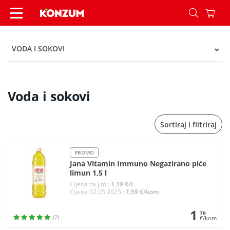
Voda i sokovi - Kategorije - Konzum
VODA I SOKOVI
Voda i sokovi
Sortiraj i filtriraj
PROMO
Jana Vitamin Immuno Negazirano piće
limun 1,5 l
Cijena za j.m.:
1,19 €/l
Cijena 02.05.2025.:
1,59 €/kom
1
79
(2)
€/kom