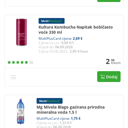
Multi
PlusCard
Kultura Kombucha Napitak bobičasto
voće 330 ml
MultiPlusCard cijena:
2,69 €
Cijena za j.m.:
9,06 €/l
Vrijedi do:
06.09.2026
Cijena 03.06.2025.:
2,89 €/kom
2
99
(2)
€/kom
Dodaj
Multi
PlusCard
Mg Mivela Blago gazirana prirodna
mineralna voda 1,5 l
MultiPlusCard cijena:
1,75 €
Cijena za j.m.:
1,33 €/l
Vrijedi do:
06.09.2026