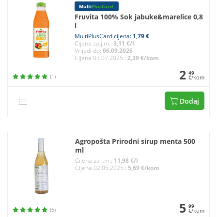
Multi
PlusCard
Fruvita 100% Sok jabuke&marelice 0,8
l
MultiPlusCard cijena:
1,79 €
Cijena za j.m.:
3,11 €/l
Vrijedi do:
06.09.2026
Cijena 03.07.2025.:
2,39 €/kom
2
49
(1)
€/kom
Dodaj
Agropošta Prirodni sirup menta 500
ml
Cijena za j.m.:
11,98 €/l
Cijena 02.05.2025.:
5,69 €/kom
5
99
(6)
€/kom