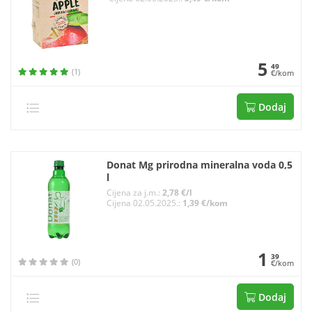
5
49
(1)
€/kom
Dodaj
Donat Mg prirodna mineralna voda 0,5
l
Cijena za j.m.:
2,78 €/l
Cijena 02.05.2025.:
1,39 €/kom
1
39
(0)
€/kom
Dodaj