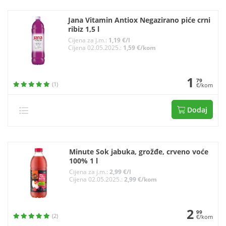
Jana Vitamin Antiox Negazirano piće crni
ribiz 1,5 l
Cijena za j.m.:
1,19 €/l
Cijena 02.05.2025.:
1,59 €/kom
1
79
(1)
€/kom
Dodaj
Minute Sok jabuka, grožđe, crveno voće
100% 1 l
Cijena za j.m.:
2,99 €/l
Cijena 02.05.2025.:
2,99 €/kom
2
99
(2)
€/kom