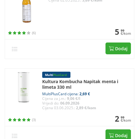
Cijena 02.05.2025.:
5,69 €/kom
5
99
(6)
€/kom
Dodaj
Multi
PlusCard
Kultura Kombucha Napitak menta i
limeta 330 ml
MultiPlusCard cijena:
2,69 €
Cijena za j.m.:
9,06 €/l
Vrijedi do:
06.09.2026
Cijena 03.06.2025.:
2,89 €/kom
2
99
(3)
€/kom
Dodaj