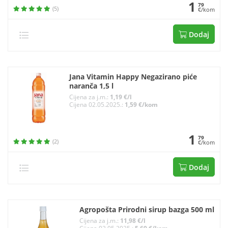
1
79
(5)
€/kom
Dodaj
Jana Vitamin Happy Negazirano piće
naranča 1,5 l
Cijena za j.m.:
1,19 €/l
Cijena 02.05.2025.:
1,59 €/kom
1
79
(2)
€/kom
Dodaj
Agropošta Prirodni sirup bazga 500 ml
Cijena za j.m.:
11,98 €/l