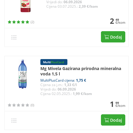
Vrijedi do:
06.09.2026
Cijena 03.07.2025.:
2,39 €/kom
2
49
(2)
€/kom
Dodaj
Multi
PlusCard
Mg Mivela Gazirana prirodna mineralna
voda 1,5 l
MultiPlusCard cijena:
1,75 €
Cijena za j.m.:
1,33 €/l
Vrijedi do:
06.09.2026
Cijena 02.05.2025.:
1,99 €/kom
1
99
(0)
€/kom
Dodaj