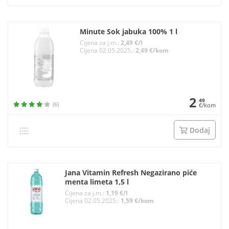
Minute Sok jabuka 100% 1 l
Cijena za j.m.:
2,49 €/l
Cijena 02.05.2025.:
2,49 €/kom
2
49
(6)
€/kom
Dodaj
Jana Vitamin Refresh Negazirano piće
menta limeta 1,5 l
Cijena za j.m.:
1,19 €/l
Cijena 02.05.2025.:
1,59 €/kom