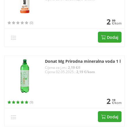
2
99
(0)
€/kom
Dodaj
Donat Mg Prirodna mineralna voda 1 l
Cijena za j.m.:
2,19 €/l
Cijena 02.05.2025.:
2,19 €/kom
2
19
(9)
€/kom
Dodaj