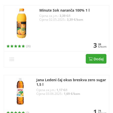
Minute Sok naranča 100% 1 l
Cijena za j.m.:
3,39 €/l
Cijena 02.05.2025.:
3,39 €/kom
3
39
(26)
€/kom
Dodaj
Jana Ledeni čaj okus breskva zero sugar
1,5 l
Cijena za j.m.:
1,17 €/l
Cijena 03.06.2025.:
1,69 €/kom
1
75
(2)