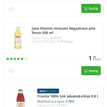
Dodaj
Jana Vitamin Immuno Negazirano piće
limun 500 ml
Cijena za j.m.:
2,38 €/l
Cijena 02.05.2025.:
1,19 €/kom
1
19
(1)
€/kom
Dodaj
Multi
PlusCard
Fruvita 100% Sok jabuke&višnje 0,8 l
MultiPlusCard cijena:
1,79 €
Cijena za j.m.:
3,11 €/l