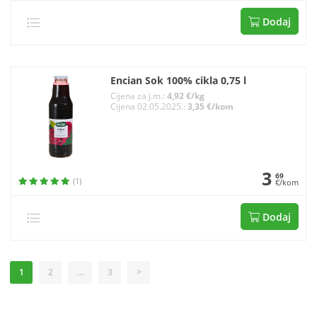
Dodaj
Encian Sok 100% cikla 0,75 l
Cijena za j.m.:
4,92 €/kg
Cijena 02.05.2025.:
3,35 €/kom
3
69
(1)
€/kom
Dodaj
1
2
...
3
>