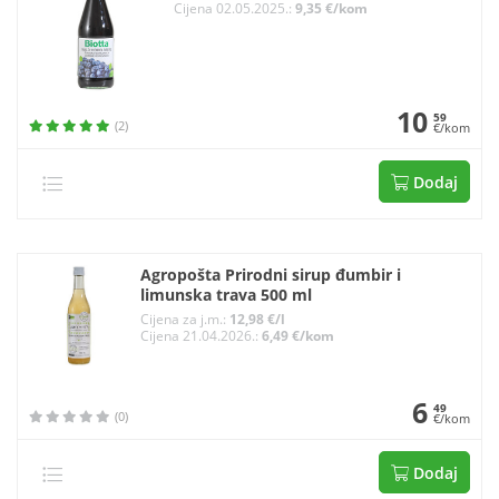
Cijena 02.05.2025.:
9,35 €/kom
10
59
(2)
€/kom
Dodaj
Agropošta Prirodni sirup đumbir i
limunska trava 500 ml
Cijena za j.m.:
12,98 €/l
Cijena 21.04.2026.:
6,49 €/kom
6
49
(0)
€/kom
Dodaj