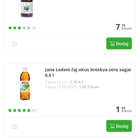
7
79
(2)
€/kom
Dodaj
Jana Ledeni čaj okus breskva zero sugar
0,5 l
Cijena za j.m.:
2,10 €/l
Cijena 03.06.2025.:
1,05 €/kom
1
05
(1)
€/kom
Dodaj