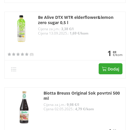
Be Alive DTX WTR elderflower&lemon
zero sugar 0,5 l
Cijena za j.m.:
3,38 €/l
Cijena 13.09.2025.:
1,69 €/kom
1
69
(0)
€/kom
Dodaj
Biotta Breuss Original Sok povrtni 500
ml
Cijena za j.m.:
9,98 €/l
Cijena 02.05.2025.:
4,79 €/kom