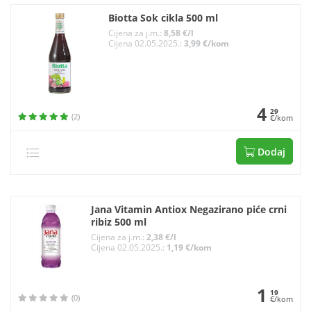
Biotta Sok cikla 500 ml
Cijena za j.m.:
8,58 €/l
Cijena 02.05.2025.:
3,99 €/kom
4
29
(2)
€/kom
Dodaj
Jana Vitamin Antiox Negazirano piće crni
ribiz 500 ml
Cijena za j.m.:
2,38 €/l
Cijena 02.05.2025.:
1,19 €/kom
1
19
(0)
€/kom