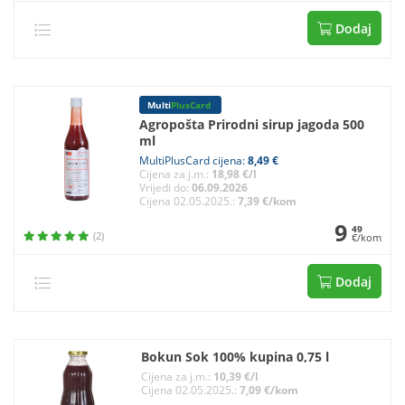
Dodaj
Multi
PlusCard
Agropošta Prirodni sirup jagoda 500
ml
MultiPlusCard cijena:
8,49 €
Cijena za j.m.:
18,98 €/l
Vrijedi do:
06.09.2026
Cijena 02.05.2025.:
7,39 €/kom
9
49
(2)
€/kom
Dodaj
Bokun Sok 100% kupina 0,75 l
Cijena za j.m.:
10,39 €/l
Cijena 02.05.2025.:
7,09 €/kom