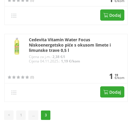
(0)
€/kom
Dodaj
Cedevita Vitamin Water Focus
Niskoenergetsko piće s okusom limete i
limunske trave 0,5 l
Cijena za j.m.:
2,38 €/l
Cijena 04.11.2025.:
1,19 €/kom
1
19
(0)
€/kom
Dodaj
<
1
...
3