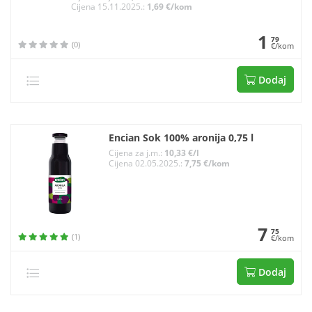
Cijena 15.11.2025.:
1,69 €/kom
1
79
(0)
€/kom
Dodaj
Encian Sok 100% aronija 0,75 l
Cijena za j.m.:
10,33 €/l
Cijena 02.05.2025.:
7,75 €/kom
7
75
(1)
€/kom
Dodaj