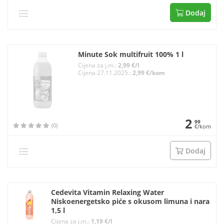
Dodaj
Minute Sok multifruit 100% 1 l
Cijena za j.m.:
2,99 €/l
Cijena 27.11.2025.:
2,99 €/kom
2
99
(0)
€/kom
Dodaj
Cedevita Vitamin Relaxing Water
Niskoenergetsko piće s okusom limuna i nara
1,5 l
Cijena za j.m.:
1,19 €/l