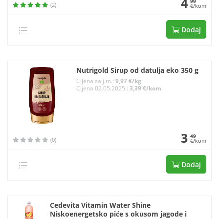
4
99
(2)
€/kom
Dodaj
Nutrigold Sirup od datulja eko 350 g
Cijena za j.m.:
9,97 €/kg
Cijena 02.05.2025.:
3,39 €/kom
3
49
(0)
€/kom
Dodaj
Cedevita Vitamin Water Shine
Niskoenergetsko piće s okusom jagode i