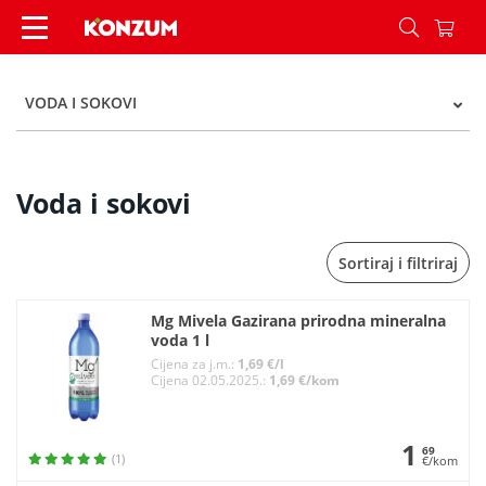
Voda i sokovi - Kategorije - Konzum
VODA I SOKOVI
Voda i sokovi
Sortiraj i filtriraj
Mg Mivela Gazirana prirodna mineralna
voda 1 l
Cijena za j.m.:
1,69 €/l
Cijena 02.05.2025.:
1,69 €/kom
1
69
(1)
€/kom