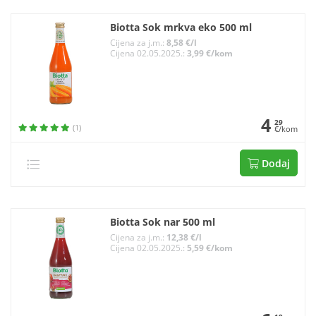
Biotta Sok mrkva eko 500 ml
Cijena za j.m.:
8,58 €/l
Cijena 02.05.2025.:
3,99 €/kom
4
29
(1)
€/kom
Dodaj
Biotta Sok nar 500 ml
Cijena za j.m.:
12,38 €/l
Cijena 02.05.2025.:
5,59 €/kom