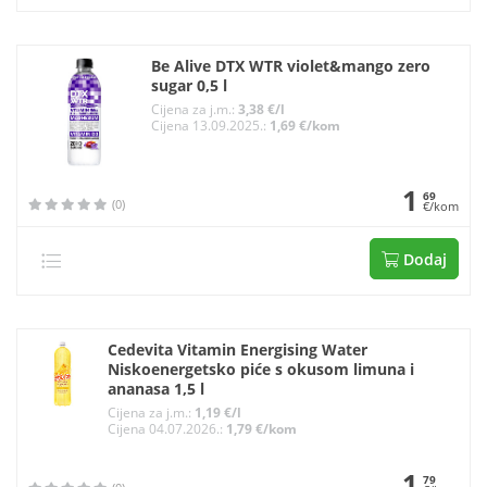
Be Alive DTX WTR violet&mango zero
sugar 0,5 l
Cijena za j.m.:
3,38 €/l
Cijena 13.09.2025.:
1,69 €/kom
1
69
(0)
€/kom
Dodaj
Cedevita Vitamin Energising Water
Niskoenergetsko piće s okusom limuna i
ananasa 1,5 l
Cijena za j.m.:
1,19 €/l
Cijena 04.07.2026.:
1,79 €/kom
1
79