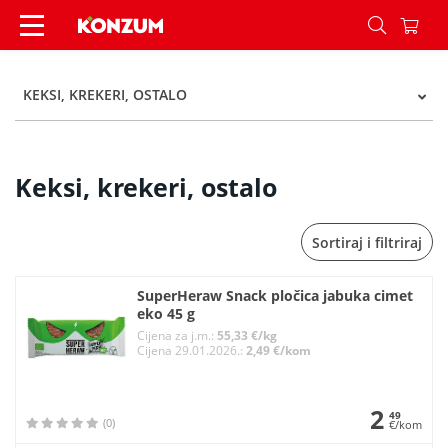
Keksi, krekeri, ostalo - Kategorije - Konzum
KEKSI, KREKERI, OSTALO
Keksi, krekeri, ostalo
Sortiraj i filtriraj
SuperHeraw Snack pločica jabuka cimet
eko 45 g
Cijena za j.m.:
55,33 €/kg
Cijena 29.01.2026.:
2,49 €/kom
2
49
(0)
€/kom