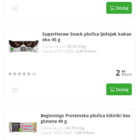
Dodaj
SuperHeraw Snack pločica lješnjak kakao
eko 45 g
Cijena za j.m.:
55,33 €/kg
Cijena 29.01.2026.:
2,49 €/kom
2
49
(0)
€/kom
Dodaj
Beginnings Proteinska pločica kikiriki bez
glutena 40 g
Cijena za j.m.:
49,75 €/kg
Cijena 14.05.2026.:
1,99 €/kom