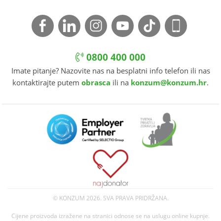
0800 400 000
Imate pitanje? Nazovite nas na besplatni info telefon ili nas
kontaktirajte putem
obrasca
ili na
konzum@konzum.hr
.
© KONZUM
2026. SVA PRAVA PRIDRŽANA.
Cijene proizvoda izražene na stranici odnose se na uslugu online kupnje.