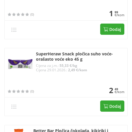
1
99
(0)
€/kom
Dodaj
SuperHeraw Snack pločica suho voće-
orašasto voće eko 45 g
Cijena za j.m.:
55,33 €/kg
Cijena 29.01.2026.:
2,49 €/kom
2
49
(0)
€/kom
Dodaj
Better Bar Pločica čokolada, kikiriki i