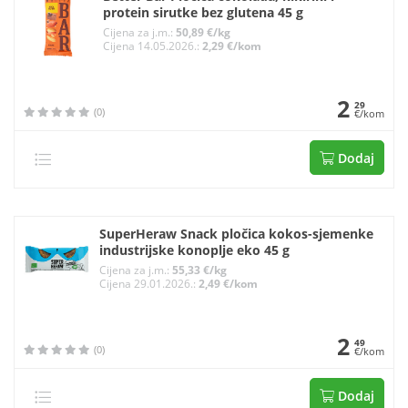
protein sirutke bez glutena 45 g
Cijena za j.m.:
50,89 €/kg
Cijena 14.05.2026.:
2,29 €/kom
2
29
(0)
€/kom
Dodaj
SuperHeraw Snack pločica kokos-sjemenke
industrijske konoplje eko 45 g
Cijena za j.m.:
55,33 €/kg
Cijena 29.01.2026.:
2,49 €/kom
2
49
(0)
€/kom
Dodaj