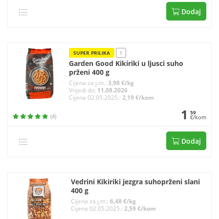
Dodaj
SUPER PRILIKA
!
Garden Good Kikiriki u ljusci suho
prženi 400 g
Cijena za j.m.:
3,98 €/kg
Vrijedi do:
11.08.2026
Cijena 02.05.2025.:
2,19 €/kom
1
59
(4)
€/kom
Dodaj
Vedrini Kikiriki jezgra suhoprženi slani
400 g
Cijena za j.m.:
6,48 €/kg
Cijena 02.05.2025.:
2,59 €/kom