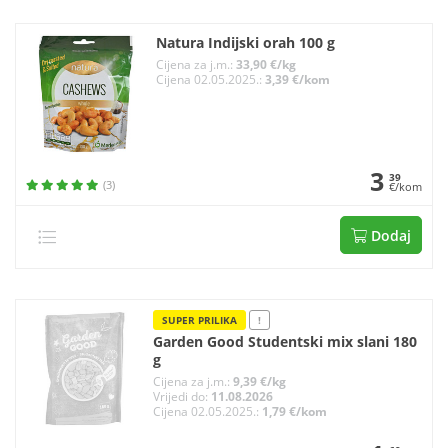
Natura Indijski orah 100 g
Cijena za j.m.:
33,90 €/kg
Cijena 02.05.2025.:
3,39 €/kom
3
39
(3)
€/kom
Dodaj
SUPER PRILIKA
!
Garden Good Studentski mix slani 180
g
Cijena za j.m.:
9,39 €/kg
Vrijedi do:
11.08.2026
Cijena 02.05.2025.:
1,79 €/kom