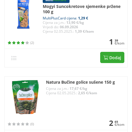
Multi
PlusCard
Mogyi Suncokretove sjemenke pržene
100 g
MultiPlusCard cijena:
1,29 €
Cijena za j.m.:
13,90 €/kg
Vrijedi do:
06.09.2026
Cijena 02.05.2025.:
1,39 €/kom
1
39
(2)
€/kom
Dodaj
Natura Bučine golice sušene 150 g
Cijena za j.m.:
17,67 €/kg
Cijena 02.05.2025.:
2,65 €/kom
2
65
(0)
€/kom