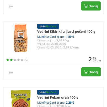
Dodaj
Multi
PlusCard
Vedrini Kikiriki u ljusci pečeni 400 g
MultiPlusCard cijena:
1,59 €
Cijena za j.m.:
5,48 €/kg
Vrijedi do:
23.08.2026
Cijena 02.05.2025.:
2,19 €/kom
2
19
(5)
€/kom
Dodaj
Multi
PlusCard
Vedrini Pekan orah 100 g
MultiPlusCard cijena:
2,29 €
Cijena za j.m.:
32,90 €/kg