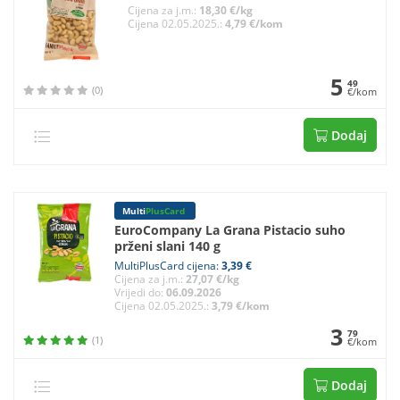
Cijena za j.m.:
18,30 €/kg
Cijena 02.05.2025.:
4,79 €/kom
5
49
(0)
€/kom
Dodaj
Multi
PlusCard
EuroCompany La Grana Pistacio suho
prženi slani 140 g
MultiPlusCard cijena:
3,39 €
Cijena za j.m.:
27,07 €/kg
Vrijedi do:
06.09.2026
Cijena 02.05.2025.:
3,79 €/kom
3
79
(1)
€/kom
Dodaj