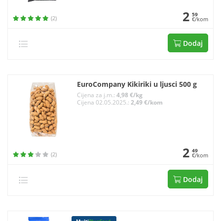
2
59
(2)
€/kom
Dodaj
EuroCompany Kikiriki u ljusci 500 g
Cijena za j.m.:
4,98 €/kg
Cijena 02.05.2025.:
2,49 €/kom
2
49
(2)
€/kom
Dodaj