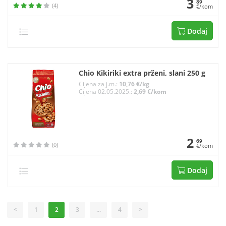
3
89
(4)
€/kom
Dodaj
Chio Kikiriki extra prženi, slani 250 g
Cijena za j.m.:
10,76 €/kg
Cijena 02.05.2025.:
2,69 €/kom
2
69
(0)
€/kom
Dodaj
<
1
2
3
...
4
>