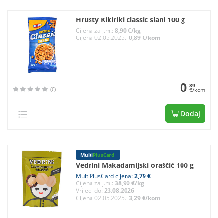
Hrusty Kikiriki classic slani 100 g
Cijena za j.m.:
8,90 €/kg
Cijena 02.05.2025.:
0,89 €/kom
0
89
(0)
€/kom
Dodaj
Multi
PlusCard
Vedrini Makadamijski oraščić 100 g
MultiPlusCard cijena:
2,79 €
Cijena za j.m.:
38,90 €/kg
Vrijedi do:
23.08.2026
Cijena 02.05.2025.:
3,29 €/kom