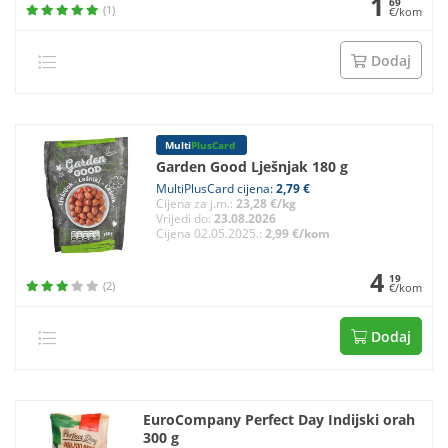
1
69
(1)
€/kom
Dodaj
Multi
PlusCard
Garden Good Lješnjak 180 g
MultiPlusCard cijena:
2,79 €
Cijena za j.m.:
23,28 €/kg
Vrijedi do:
23.08.2026
Cijena 02.05.2025.:
2,99 €/kom
4
19
(2)
€/kom
Dodaj
EuroCompany Perfect Day Indijski orah
300 g