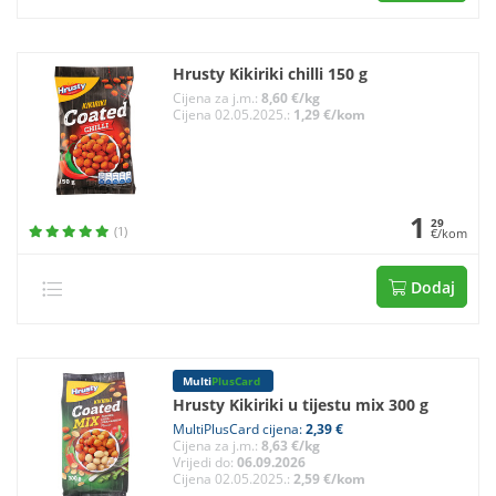
Hrusty Kikiriki chilli 150 g
Cijena za j.m.:
8,60 €/kg
Cijena 02.05.2025.:
1,29 €/kom
1
29
(1)
€/kom
Dodaj
Multi
PlusCard
Hrusty Kikiriki u tijestu mix 300 g
MultiPlusCard cijena:
2,39 €
Cijena za j.m.:
8,63 €/kg
Vrijedi do:
06.09.2026
Cijena 02.05.2025.:
2,59 €/kom