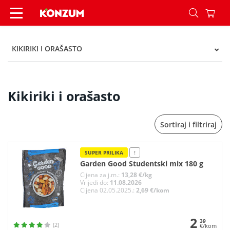
Kikiriki i orašasto - Kategorije - Konzum
KIKIRIKI I ORAŠASTO
Kikiriki i orašasto
Sortiraj i filtriraj
SUPER PRILIKA
!
Garden Good Studentski mix 180 g
Cijena za j.m.:
13,28 €/kg
Vrijedi do:
11.08.2026
Cijena 02.05.2025.:
2,69 €/kom
2
39
(2)
€/kom