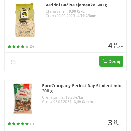
Vedrini Bučine sjemenke 500 g
Cijena za j.m.:
9,98 €/kg
Cijena 02.05.2025.:
4,79 €/kom
4
99
(3)
€/kom
Dodaj
EuroCompany Perfect Day Student mix
300 g
Cijena za j.m.:
13,30 €/kg
Cijena 02.05.2025.:
3,49 €/kom
3
99
(1)
€/kom