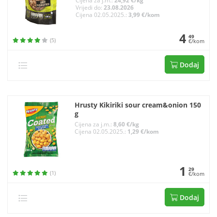
Cijena za j.m.:
24,92 €/kg
Vrijedi do:
23.08.2026
Cijena 02.05.2025.:
3,99 €/kom
4
49
(5)
€/kom
Dodaj
Hrusty Kikiriki sour cream&onion 150
g
Cijena za j.m.:
8,60 €/kg
Cijena 02.05.2025.:
1,29 €/kom
1
29
(1)
€/kom
Dodaj