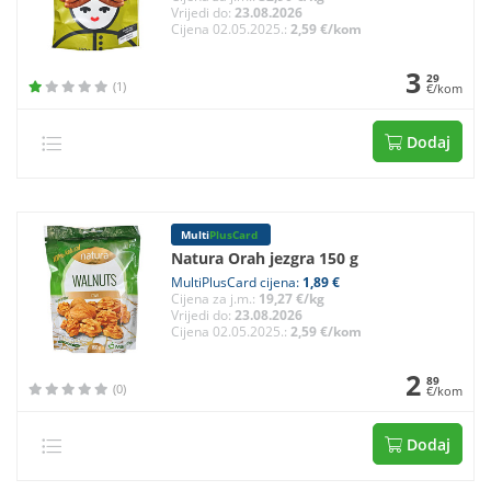
Vrijedi do:
23.08.2026
Cijena 02.05.2025.:
2,59 €/kom
3
29
(1)
€/kom
Dodaj
Multi
PlusCard
Natura Orah jezgra 150 g
MultiPlusCard cijena:
1,89 €
Cijena za j.m.:
19,27 €/kg
Vrijedi do:
23.08.2026
Cijena 02.05.2025.:
2,59 €/kom
2
89
(0)
€/kom
Dodaj