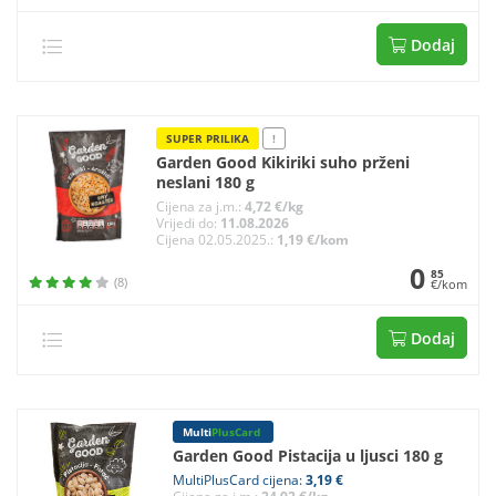
Dodaj
SUPER PRILIKA
!
Garden Good Kikiriki suho prženi
neslani 180 g
Cijena za j.m.:
4,72 €/kg
Vrijedi do:
11.08.2026
Cijena 02.05.2025.:
1,19 €/kom
0
85
(8)
€/kom
Dodaj
Multi
PlusCard
Garden Good Pistacija u ljusci 180 g
MultiPlusCard cijena:
3,19 €