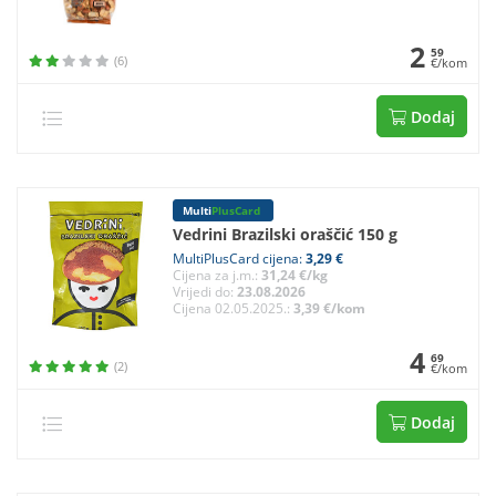
2
59
(6)
€/kom
Dodaj
Multi
PlusCard
Vedrini Brazilski oraščić 150 g
MultiPlusCard cijena:
3,29 €
Cijena za j.m.:
31,24 €/kg
Vrijedi do:
23.08.2026
Cijena 02.05.2025.:
3,39 €/kom
4
69
(2)
€/kom
Dodaj