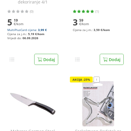
dekoriranje 4/1
(0)
(1)
5
3
19
59
€/kom
€/kom
MultiPlusCard cijena:
3,99 €
Cijena za j.m.:
3,59 €/kom
Cijena za j.m.:
5,19 €/kom
Vrijedi do:
06.09.2026
Dodaj
Dodaj
AKCIJA -25%
!