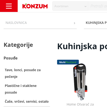
Asortiman
Kuhinjska pomagala - Kategorije - Konzum
NASLOVNICA
KUHINJSKA 
Kategorije
Kuhinjska 
Posuđe
Multi
PlusCard
Tave, lonci, posude za
pečenje
Plastične i staklene
posude
Čaše, vrčevi, servisi, ostalo
Home Otvarač za