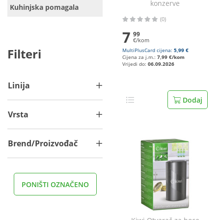
konzerve
Kuhinjska pomagala
(0)
7
99
€/kom
Filteri
MultiPlusCard cijena:
5,99 €
Cijena za j.m.:
7,99 €/kom
Vrijedi do:
06.09.2026
Linija
Dodaj
Vrsta
Brend/Proizvođač
PONIŠTI OZNAČENO