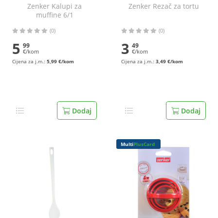
Zenker Kalupi za
Zenker Rezač za tortu
muffine 6/1
(0)
(0)
5
3
99
49
€/kom
€/kom
Cijena za j.m.:
5,99 €/kom
Cijena za j.m.:
3,49 €/kom
Dodaj
Dodaj
Multi
PlusCard