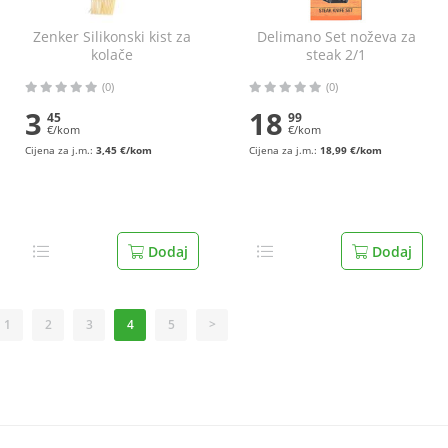
Zenker Silikonski kist za
Delimano Set noževa za
kolače
steak 2/1
(0)
(0)
3
18
45
99
€/kom
€/kom
Cijena za j.m.:
3,45 €/kom
Cijena za j.m.:
18,99 €/kom
Dodaj
Dodaj
1
2
3
4
5
>