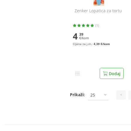
Zenker Lopatica za tortu
(1)
4
39
€/kom
Cijena za j.m.:
4,39 €/kom
Dodaj
Prikaži:
25
<