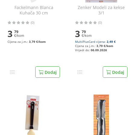
Fackelmann Blanca
Zenker Modeli za kekse
Kuhača 30 cm
3/1
(0)
(0)
3
3
79
79
€/kom
€/kom
Cijena za j.m.:
3,79 €/kom
MultiPlusCard cijena:
2,49 €
Cijena za j.m.:
3,79 €/kom
Vrijedi do:
06.09.2026
Dodaj
Dodaj