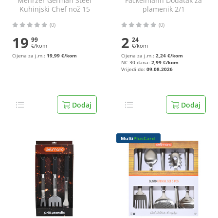
Mehrzer German Steel
Fackelmann Dodatak za
Kuhinjski Chef nož 15
plamenik 2/1
cm
(0)
(0)
19
2
99
24
€/kom
€/kom
Cijena za j.m.:
19,99 €/kom
Cijena za j.m.:
2,24 €/kom
NC 30 dana:
2,99 €/kom
Vrijedi do:
09.08.2026
Dodaj
Dodaj
Multi
PlusCard