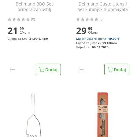
Delimano BBQ Set
Delimano Gusto Utensil
pribora za roštilj
Set kuhinjskih pomagala
5/1
(0)
(0)
21
29
99
99
€/kom
€/kom
Cijena za j.m.:
21,99 €/kom
MultiPlusCard cijena:
19,99 €
Cijena za j.m.:
29,99 €/kom
Vrijedi do:
06.09.2026
Dodaj
Dodaj