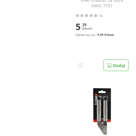
Kiwi Otvarač za boce
KWO-7101
(0)
5
29
€/kom
Cijena za j.m.:
5,29 €/kom
Dodaj