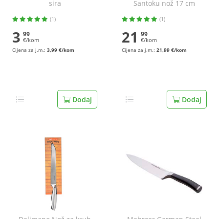
sira
Santoku nož 17 cm
(1)
(1)
3
21
99
99
€/kom
€/kom
Cijena za j.m.:
3,99 €/kom
Cijena za j.m.:
21,99 €/kom
Dodaj
Dodaj