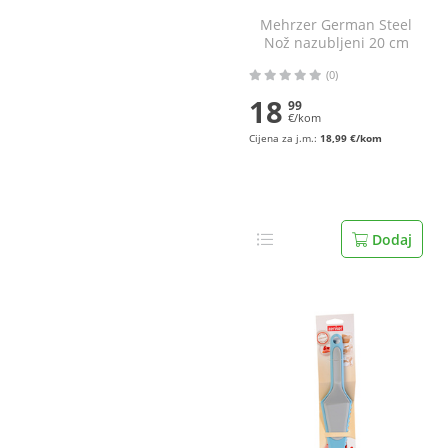
Mehrzer German Steel
Nož nazubljeni 20 cm
(0)
18
99
€/kom
Cijena za j.m.:
18,99 €/kom
Dodaj