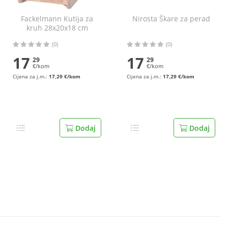
Fackelmann Kutija za
Nirosta Škare za perad
kruh 28x20x18 cm
(0)
(0)
17
17
29
29
€/kom
€/kom
Cijena za j.m.:
17,29 €/kom
Cijena za j.m.:
17,29 €/kom
Dodaj
Dodaj