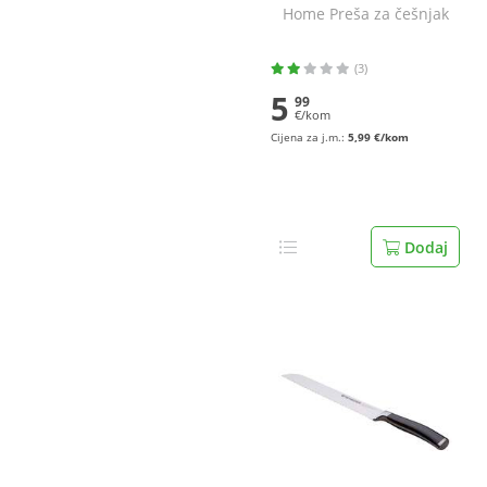
Home Preša za češnjak
(3)
5
99
€/kom
Cijena za j.m.:
5,99 €/kom
Dodaj