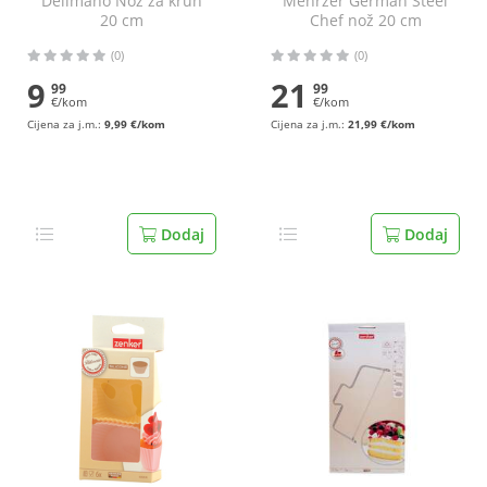
Delimano Nož za kruh
Mehrzer German Steel
20 cm
Chef nož 20 cm
(0)
(0)
9
21
99
99
€/kom
€/kom
Cijena za j.m.:
9,99 €/kom
Cijena za j.m.:
21,99 €/kom
Dodaj
Dodaj