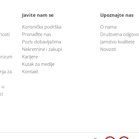
Javite nam se
Upoznajte nas
Korisnička podrška
O nama
nosti
Pronađite nas
Društvena odgovo
Poziv dobavljačima
Jamstvo kvalitete
Nekretnine i zakupi
Novosti
 Konzum
Karijere
Kutak za medije
anja za
Kontakt
e u
ci