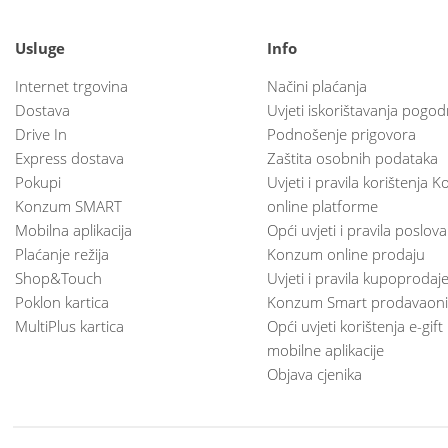
Usluge
Info
Internet trgovina
Načini plaćanja
Dostava
Uvjeti iskorištavanja pogod
Drive In
Podnošenje prigovora
Express dostava
Zaštita osobnih podataka
Pokupi
Uvjeti i pravila korištenja
Konzum SMART
online platforme
Mobilna aplikacija
Opći uvjeti i pravila poslov
Plaćanje režija
Konzum online prodaju
Shop&Touch
Uvjeti i pravila kupoprodaj
Poklon kartica
Konzum Smart prodavaoni
MultiPlus kartica
Opći uvjeti korištenja e-gift
mobilne aplikacije
Objava cjenika