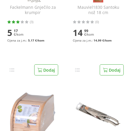
Fackelmann Gnječilo za
Mauviel1830 Santoku
krumpir
nož 18 cm
(3)
(0)
5
14
17
99
€/kom
€/kom
Cijena za j.m.:
5,17 €/kom
Cijena za j.m.:
14,99 €/kom
Dodaj
Dodaj