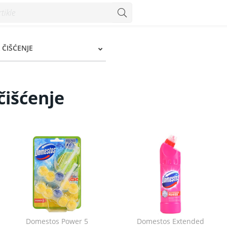
 ČIŠĆENJE
čišćenje
Domestos Power 5
Domestos Extended