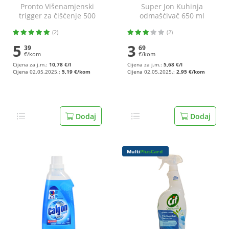
Pronto Višenamjenski
Super Jon Kuhinja
trigger za čišćenje 500
odmašćivač 650 ml
ml
(2)
(2)
5
3
39
69
€/kom
€/kom
Cijena za j.m.:
10,78 €/l
Cijena za j.m.:
5,68 €/l
Cijena 02.05.2025.:
5,19 €/kom
Cijena 02.05.2025.:
2,95 €/kom
Dodaj
Dodaj
Multi
PlusCard