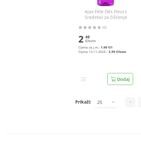
Ajax Fete Des Fleurs
Sredstvo za čišćenje
kućanstva lilac 1,5 l
(0)
2
49
€/kom
Cijena za j.m.:
1,66 €/l
Cijena 13.11.2025.:
2,59 €/kom
Dodaj
Prikaži:
25
<