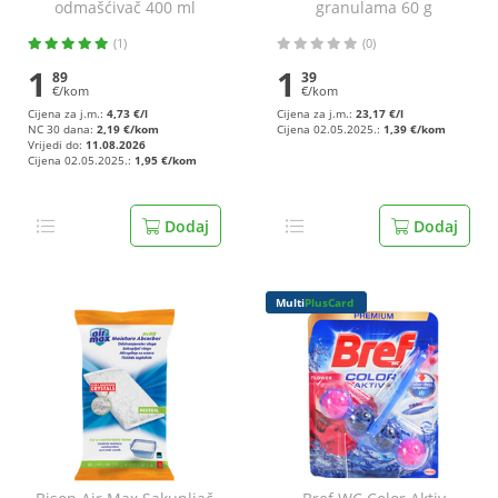
odmašćivač 400 ml
granulama 60 g
(1)
(0)
1
1
89
39
€/kom
€/kom
Cijena za j.m.:
4,73 €/l
Cijena za j.m.:
23,17 €/l
NC 30 dana:
2,19 €/kom
Cijena 02.05.2025.:
1,39 €/kom
Vrijedi do:
11.08.2026
Cijena 02.05.2025.:
1,95 €/kom
Dodaj
Dodaj
Multi
PlusCard