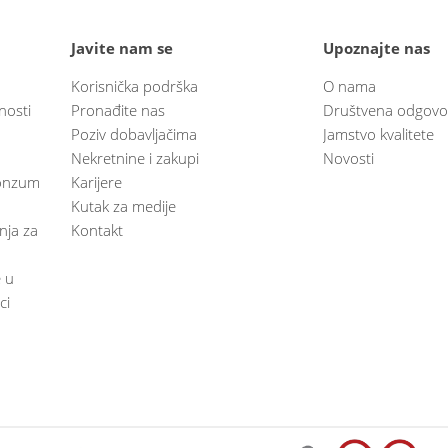
Javite nam se
Upoznajte nas
Korisnička podrška
O nama
nosti
Pronađite nas
Društvena odgovo
Poziv dobavljačima
Jamstvo kvalitete
Nekretnine i zakupi
Novosti
 Konzum
Karijere
Kutak za medije
anja za
Kontakt
e u
ci