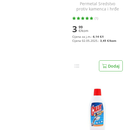
Permetal Sredstvo
protiv kamenca i hrđe
650 ml
(1)
3
99
€/kom
Cijena za j.m.:
6,14 €/l
Cijena 02.05.2025.:
3,45 €/kom
Dodaj