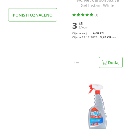
WC Net Carbon Active
Gel Instant White
Sredstvo za čišćenje
PONIŠTI OZNAČENO
(1)
toaleta 750 ml
3
45
€/kom
Cijena za j.m.:
4,60 €/l
Cijena 12.12.2025.:
3,45 €/kom
Dodaj