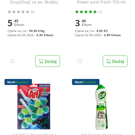
Osvježivač za wc školjku
Power pink fresh 750 ml
lime 2x50 g
(0)
(1)
5
3
45
49
€/kom
€/kom
Cijena za j.m.:
54,50 €/kg
Cijena za j.m.:
4,65 €/l
Cijena 02.05.2025.:
5,45 €/kom
Cijena 02.05.2025.:
2,99 €/kom
Dodaj
Dodaj
Multi
PlusCard
Multi
PlusCard