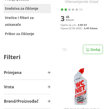
Višenamjenski čistač
750 ml
Sredstva za čišćenje
(3)
3
45
Vrećice i filteri za
€/kom
usisavače
Cijena za j.m.:
4,60 €/l
Cijena 02.05.2025.:
3,45 €/kom
Pribor za čišćenje
Dodaj
Filteri
Primjena
Vrsta
Brend/Proizvođač