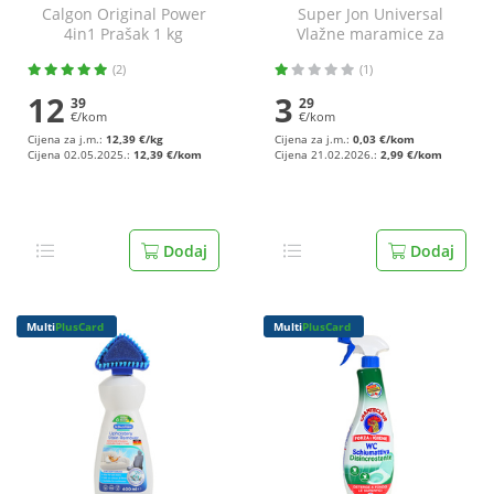
Calgon Original Power
Super Jon Universal
4in1 Prašak 1 kg
Vlažne maramice za
čišćenje aloe vera 100/1
(2)
(1)
12
3
39
29
€/kom
€/kom
Cijena za j.m.:
12,39 €/kg
Cijena za j.m.:
0,03 €/kom
Cijena 02.05.2025.:
12,39 €/kom
Cijena 21.02.2026.:
2,99 €/kom
Dodaj
Dodaj
Multi
PlusCard
Multi
PlusCard