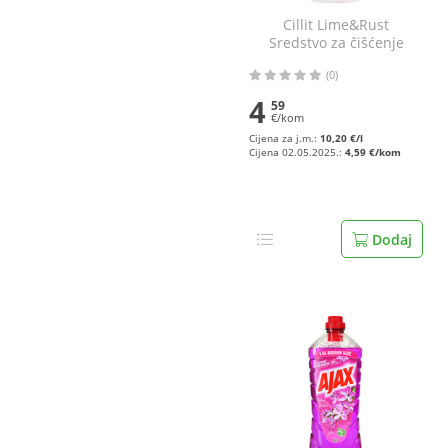
Cillit Lime&Rust
Sredstvo za čišćenje
kamenca i korozije 450
(0)
ml
4
59
€/kom
Cijena za j.m.:
10,20 €/l
Cijena 02.05.2025.:
4,59 €/kom
Dodaj