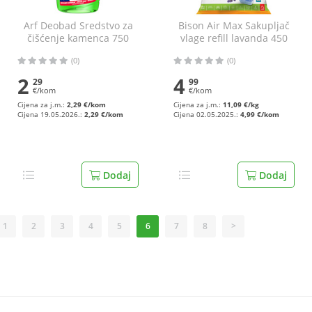
Arf Deobad Sredstvo za
Bison Air Max Sakupljač
čišćenje kamenca 750
vlage refill lavanda 450
ml
g
(0)
(0)
2
4
29
99
€/kom
€/kom
Cijena za j.m.:
2,29 €/kom
Cijena za j.m.:
11,09 €/kg
Cijena 19.05.2026.:
2,29 €/kom
Cijena 02.05.2025.:
4,99 €/kom
Dodaj
Dodaj
1
2
3
4
5
6
7
8
>