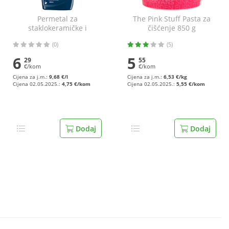
Permetal za
The Pink Stuff Pasta za
staklokeramičke i
čišćenje 850 g
indukcijske ploče 650 ml
(0)
(5)
6
5
29
55
€/kom
€/kom
Cijena za j.m.:
9,68 €/l
Cijena za j.m.:
6,53 €/kg
Cijena 02.05.2025.:
4,75 €/kom
Cijena 02.05.2025.:
5,55 €/kom
Dodaj
Dodaj