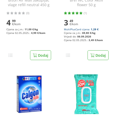
Bison Air Max Sakupljač
Bref WC Color Aktiv
vlage refill neutral 450 g
flower 50 g
(0)
(1)
4
3
99
49
€/kom
€/kom
Cijena za j.m.:
11,09 €/kg
MultiPlusCard cijena:
1,29 €
Cijena 02.05.2025.:
4,99 €/kom
Cijena za j.m.:
69,80 €/kg
Vrijedi do:
06.09.2026
Cijena 02.05.2025.:
3,49 €/kom
Dodaj
Dodaj