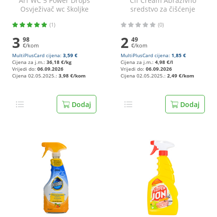
Arf WC 5 Power Drops
Cif Cream Abrazivno
Osvježivač wc školjke
sredstvo za čišćenje
pine 2x55 g
original 500 ml
(1)
(0)
3
2
98
49
€/kom
€/kom
MultiPlusCard cijena:
3,59 €
MultiPlusCard cijena:
1,85 €
Cijena za j.m.:
36,18 €/kg
Cijena za j.m.:
4,98 €/l
Vrijedi do:
06.09.2026
Vrijedi do:
06.09.2026
Cijena 02.05.2025.:
3,98 €/kom
Cijena 02.05.2025.:
2,49 €/kom
Dodaj
Dodaj