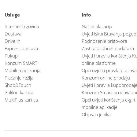
Usluge
Info
Internet trgovina
Načini plaćanja
Dostava
Uvjeti iskorištavanja pogod
Drive In
Podnošenje prigovora
Express dostava
Zaštita osobnih podataka
Pokupi
Uvjeti i pravila korištenja
Konzum SMART
online platforme
Mobilna aplikacija
Opći uvjeti i pravila poslov
Plaćanje režija
Konzum online prodaju
Shop&Touch
Uvjeti i pravila kupoprodaj
Poklon kartica
Konzum Smart prodavaoni
MultiPlus kartica
Opći uvjeti korištenja e-gift
mobilne aplikacije
Objava cjenika