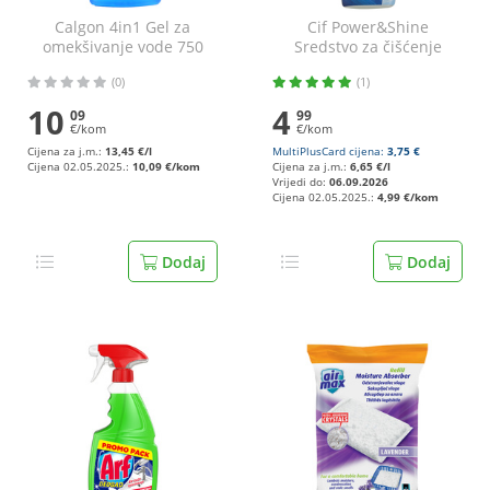
Calgon 4in1 Gel za
Cif Power&Shine
omekšivanje vode 750
Sredstvo za čišćenje
ml
kupaonice 750 ml
(0)
(1)
10
4
09
99
€/kom
€/kom
Cijena za j.m.:
13,45 €/l
MultiPlusCard cijena:
3,75 €
Cijena 02.05.2025.:
10,09 €/kom
Cijena za j.m.:
6,65 €/l
Vrijedi do:
06.09.2026
Cijena 02.05.2025.:
4,99 €/kom
Dodaj
Dodaj