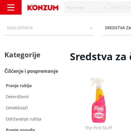
Asortiman
Sredstva za čišćenje - Kategorije - Konzum
NASLOVNICA
SREDSTVA ZA
Kategorije
Sredstva za 
Čišćenje i pospremanje
Pranje rublja
Deterdženti
Omekšivači
Održavanje rublja
The Pink Stuff
Pranje posuđa