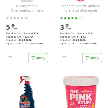
Dr.Beckmann
Chanteclair WC Aktivna
Odstranjivač mrlja s
pjena za uklanjanje
tapeciranog namještaja
kamenca 625 ml
(0)
(1)
400 ml
5
3
49
85
€/kom
€/kom
MultiPlusCard cijena:
4,95 €
MultiPlusCard cijena:
3,25 €
Cijena za j.m.:
13,73 €/l
Cijena za j.m.:
6,16 €/l
Vrijedi do:
06.09.2026
Vrijedi do:
06.09.2026
Cijena 02.05.2025.:
5,49 €/kom
Cijena 02.05.2025.:
3,65 €/kom
Dodaj
Dodaj