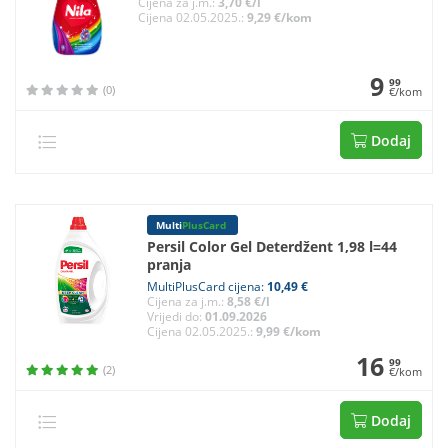
Cijena za j.m.:
3,70 €/l
Cijena 02.05.2025.:
9,29 €/kom
9
99
(0)
€/kom
Dodaj
Multi
PlusCard
Persil Color Gel Deterdžent 1,98 l=44
pranja
MultiPlusCard cijena:
10,49 €
Cijena za j.m.:
8,58 €/l
Vrijedi do:
01.09.2026
Cijena 02.05.2025.:
9,99 €/kom
16
99
(2)
€/kom
Dodaj