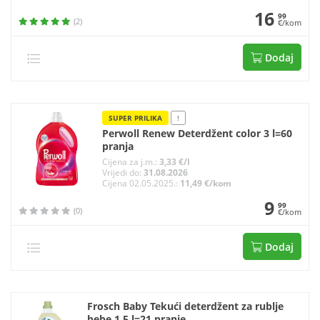
16
99
(2)
€/kom
Dodaj
SUPER PRILIKA
!
Perwoll Renew Deterdžent color 3 l=60
pranja
Cijena za j.m.:
3,33 €/l
Vrijedi do:
31.08.2026
Cijena 02.05.2025.:
11,49 €/kom
9
99
(0)
€/kom
Dodaj
Frosch Baby Tekući deterdžent za rublje
bebe 1,5 l=21 pranje