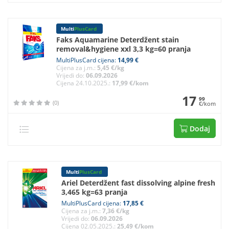
Multi
PlusCard
Faks Aquamarine Deterdžent stain
removal&hygiene xxl 3,3 kg=60 pranja
MultiPlusCard cijena:
14,99 €
Cijena za j.m.:
5,45 €/kg
Vrijedi do:
06.09.2026
Cijena 24.10.2025.:
17,99 €/kom
17
99
(0)
€/kom
Dodaj
Multi
PlusCard
Ariel Deterdžent fast dissolving alpine fresh
3,465 kg=63 pranja
MultiPlusCard cijena:
17,85 €
Cijena za j.m.:
7,36 €/kg
Vrijedi do:
06.09.2026
Cijena 02.05.2025.:
25,49 €/kom