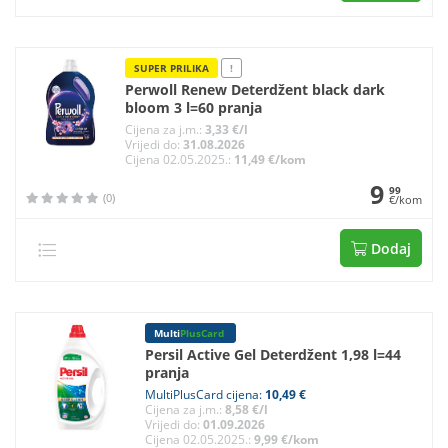
SUPER PRILIKA
!
Perwoll Renew Deterdžent black dark
bloom 3 l=60 pranja
Cijena za j.m.:
3,33 €/l
Vrijedi do:
31.08.2026
Cijena 02.05.2025.:
11,49 €/kom
9
99
(0)
€/kom
Dodaj
Multi
PlusCard
Persil Active Gel Deterdžent 1,98 l=44
pranja
MultiPlusCard cijena:
10,49 €
Cijena za j.m.:
8,58 €/l
Vrijedi do:
01.09.2026
Cijena 02.05.2025.:
9,99 €/kom