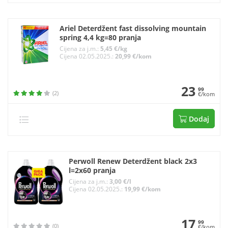
Ariel Deterdžent fast dissolving mountain
spring 4,4 kg=80 pranja
Cijena za j.m.:
5,45 €/kg
Cijena 02.05.2025.:
20,99 €/kom
23
99
(2)
€/kom
Dodaj
Perwoll Renew Deterdžent black 2x3
l=2x60 pranja
Cijena za j.m.:
3,00 €/l
Cijena 02.05.2025.:
19,99 €/kom
17
99
(0)
€/kom