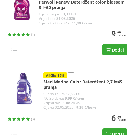
Perwoll Renew Deterdžent color blossom
3 l=60 pranja
Cijena za j.m.:
3,33 €/l
Vrijedi do:
31.08.2026
Cijena 02.05.2025.:
11,49 €/kom
9
99
(1)
€/kom
Dodaj
AKCIJA -37%
!
Meri Merino Color Deterdžent 2,7 l=45
pranja
Cijena za j.m.:
2,33 €/l
NC 30 dana:
9,99 €/kom
Vrijedi do:
11.08.2026
Cijena 02.05.2025.:
9,29 €/kom
6
29
(3)
€/kom
Dodaj