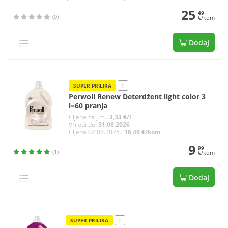
25
49
(0)
€/kom
Dodaj
SUPER PRILIKA
!
Perwoll Renew Deterdžent light color 3
l=60 pranja
Cijena za j.m.:
3,33 €/l
Vrijedi do:
31.08.2026
Cijena 02.05.2025.:
16,49 €/kom
9
99
(1)
€/kom
Dodaj
SUPER PRILIKA
!