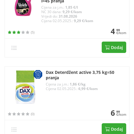
l=45 pranja
Cijena za j.m.:
1,85 €/l
NC 30 dana:
9,29 €/kom
Vrijedi do:
31.08.2026
Cijena 02.05.2025.:
9,29 €/kom
4
99
(5)
€/kom
Dodaj
Dax Deterdžent active 3,75 kg=50
pranja
Cijena za j.m.:
1,86 €/kg
Cijena 02.05.2025.:
6,99 €/kom
6
99
(0)
€/kom
Dodaj