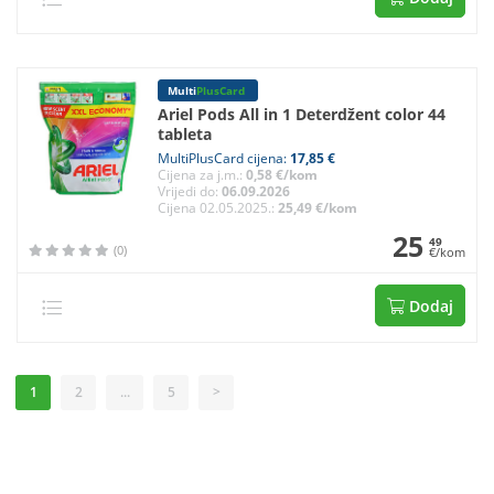
Multi
PlusCard
Ariel Pods All in 1 Deterdžent color 44
tableta
MultiPlusCard cijena:
17,85 €
Cijena za j.m.:
0,58 €/kom
Vrijedi do:
06.09.2026
Cijena 02.05.2025.:
25,49 €/kom
25
49
(0)
€/kom
Dodaj
1
2
...
5
>