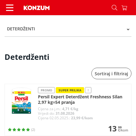
Deterdženti - Kategorije - Konzum
DETERDŽENTI
Deterdženti
Sortiraj i filtriraj
PROMO
SUPER PRILIKA
!
Persil Expert Deterdžent Freshness Silan
2,97 kg=54 pranja
Cijena za j.m.:
4,71 €/kg
Vrijedi do:
31.08.2026
Cijena 02.05.2025.:
23,99 €/kom
13
99
(2)
€/kom