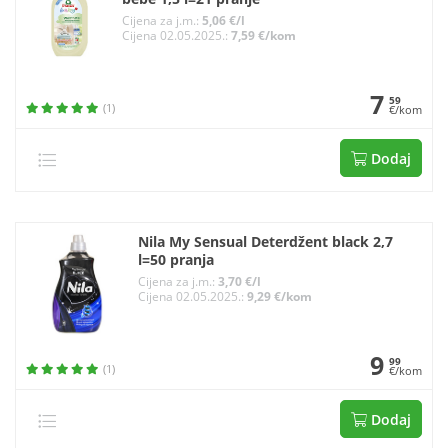
Cijena za j.m.:
5,06 €/l
Cijena 02.05.2025.:
7,59 €/kom
7
59
(1)
€/kom
Dodaj
Nila My Sensual Deterdžent black 2,7
l=50 pranja
Cijena za j.m.:
3,70 €/l
Cijena 02.05.2025.:
9,29 €/kom
9
99
(1)
€/kom
Dodaj