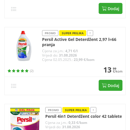
Dodaj
PROMO
SUPER PRILIKA
!
Persil Active Gel Deterdžent 2,97 l=66
pranja
Cijena za j.m.:
4,71 €/l
Vrijedi do:
31.08.2026
Cijena 02.05.2025.:
23,99 €/kom
13
99
(2)
€/kom
Dodaj
PROMO
SUPER PRILIKA
!
Persil 4in1 Deterdžent color 42 tablete
Cijena za j.m.:
0,33 €/kom
Vrijedi do:
31.08.2026