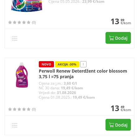
Cijena 05.05.2026.:
23,99 €/kom
13
99
(0)
€/kom
Dodaj
NOVO
AKCIJA -30%
!
Perwoll Renew Deterdžent color blossom
3,75 l =75 pranja
Cijena za j.m.:
3,60 €/l
NC 30 dana:
19,49 €/kom
Vrijedi do:
31.08.2026
Cijena 01.08.2025.:
19,49 €/kom
13
49
(0)
€/kom
Dodaj