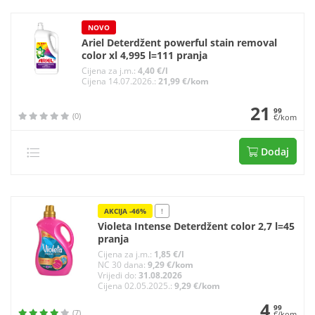
NOVO
Ariel Deterdžent powerful stain removal
color xl 4,995 l=111 pranja
Cijena za j.m.:
4,40 €/l
Cijena 14.07.2026.:
21,99 €/kom
21
99
(0)
€/kom
Dodaj
AKCIJA -46%
!
Violeta Intense Deterdžent color 2,7 l=45
pranja
Cijena za j.m.:
1,85 €/l
NC 30 dana:
9,29 €/kom
Vrijedi do:
31.08.2026
Cijena 02.05.2025.:
9,29 €/kom
4
99
(7)
€/kom