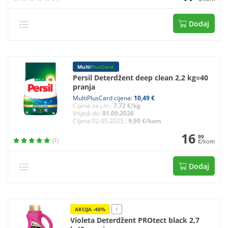
Dodaj
Multi
PlusCard
Persil Deterdžent deep clean 2,2 kg=40
pranja
MultiPlusCard cijena:
10,49 €
Cijena za j.m.:
7,72 €/kg
Vrijedi do:
01.09.2026
Cijena 02.05.2025.:
9,99 €/kom
16
99
(1)
€/kom
Dodaj
AKCIJA -46%
!
Violeta Deterdžent PROtect black 2,7