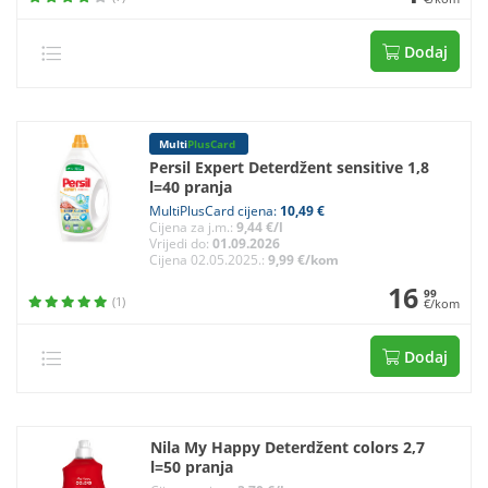
Dodaj
Multi
PlusCard
Persil Expert Deterdžent sensitive 1,8
l=40 pranja
MultiPlusCard cijena:
10,49 €
Cijena za j.m.:
9,44 €/l
Vrijedi do:
01.09.2026
Cijena 02.05.2025.:
9,99 €/kom
16
99
(1)
€/kom
Dodaj
Nila My Happy Deterdžent colors 2,7
l=50 pranja