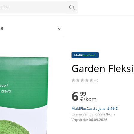
zum
OR
Multi
PlusCard
Garden Fleksi
(0)
6
99
€/kom
MultiPlusCard cijena:
5,49 €
Cijena za j.m.:
6,99 €/kom
Vrijedi do:
06.09.2026