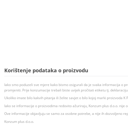
Korištenje podataka o proizvodu
Iako smo poduzeli sve mjere kako bismo osigurali da je svaka informacija o pr
promjeniti. Prije konzumacije trebali biste uvijek pročitati etiketu tj. deklaraci
Ukoliko imate bilo kakvih pitanja ili želite savjet o bilo kojoj marki proizvoda
Iako se informacije o proizvodima redovito ažuriraju, Konzum plus d.o.o. nije
Ove informacije objavljuju se samo za osobne potrebe, a nije ih dozvoljeno rep
Konzum plus d.o.o.