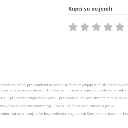
Kupci su ocijenili
oizvodima točna, prehrambeni proizvodi se često mijenjaju te se slijedom navedeno
ju proizvoda, a ne se oslanjati isključivo na informacije koje su objavljene na web st
 K Plus, ili proizvoda drugih dobavljača ili proizvođača, molimo obratite nam se s p
 odgovoran za netočne informacije. Ovo ne utječe na vaša zakonska prava.
roducirati na bilo koji način bez prethodne suglasnosti Konzum plus d.o.o. niti be