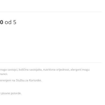
0
od 5
ga sastojci, količina sastojaka, nutritivna vrijednost, alergeni mogu
ranici.
ovjerenjem na Službu za Korisnike.
z pisane potvrde.