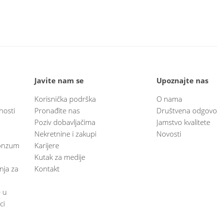
Javite nam se
Upoznajte nas
Korisnička podrška
O nama
nosti
Pronađite nas
Društvena odgovo
Poziv dobavljačima
Jamstvo kvalitete
Nekretnine i zakupi
Novosti
 Konzum
Karijere
Kutak za medije
anja za
Kontakt
e u
ci