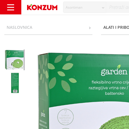
Asortiman
Garden Fleksibilno vrtno crijevo 15 m - Kon
NASLOVNICA
ALATI I PRIB