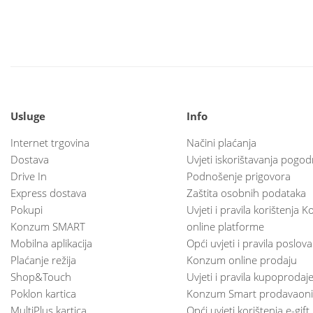
Usluge
Info
Internet trgovina
Načini plaćanja
Dostava
Uvjeti iskorištavanja pogod
Drive In
Podnošenje prigovora
Express dostava
Zaštita osobnih podataka
Pokupi
Uvjeti i pravila korištenja
Konzum SMART
online platforme
Mobilna aplikacija
Opći uvjeti i pravila poslov
Plaćanje režija
Konzum online prodaju
Shop&Touch
Uvjeti i pravila kupoprodaj
Poklon kartica
Konzum Smart prodavaoni
MultiPlus kartica
Opći uvjeti korištenja e-gift