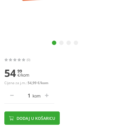
(0)
54
99
€/kom
Cijena za j.m.:
54,99 €/kom
kom
DODAJ U KOŠARICU