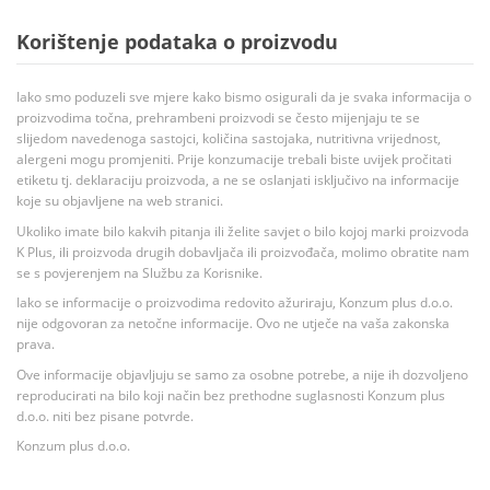
Korištenje podataka o proizvodu
Iako smo poduzeli sve mjere kako bismo osigurali da je svaka informacija o
proizvodima točna, prehrambeni proizvodi se često mijenjaju te se
slijedom navedenoga sastojci, količina sastojaka, nutritivna vrijednost,
alergeni mogu promjeniti. Prije konzumacije trebali biste uvijek pročitati
etiketu tj. deklaraciju proizvoda, a ne se oslanjati isključivo na informacije
koje su objavljene na web stranici.
Ukoliko imate bilo kakvih pitanja ili želite savjet o bilo kojoj marki proizvoda
K Plus, ili proizvoda drugih dobavljača ili proizvođača, molimo obratite nam
se s povjerenjem na Službu za Korisnike.
Iako se informacije o proizvodima redovito ažuriraju, Konzum plus d.o.o.
nije odgovoran za netočne informacije. Ovo ne utječe na vaša zakonska
prava.
Ove informacije objavljuju se samo za osobne potrebe, a nije ih dozvoljeno
reproducirati na bilo koji način bez prethodne suglasnosti Konzum plus
d.o.o. niti bez pisane potvrde.
Konzum plus d.o.o.