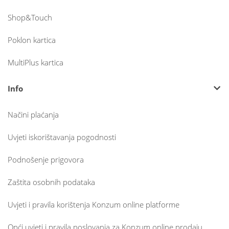
Shop&Touch
Poklon kartica
MultiPlus kartica
Info
Načini plaćanja
Uvjeti iskorištavanja pogodnosti
Podnošenje prigovora
Zaštita osobnih podataka
Uvjeti i pravila korištenja Konzum online platforme
Opći uvjeti i pravila poslovanja za Konzum online prodaju