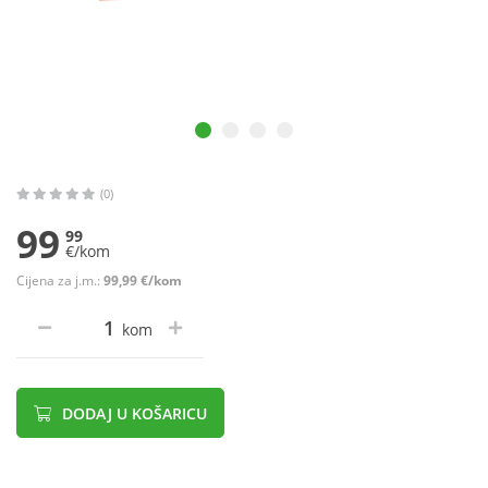
(0)
99
99
€/kom
Cijena za j.m.:
99,99 €/kom
kom
DODAJ U KOŠARICU