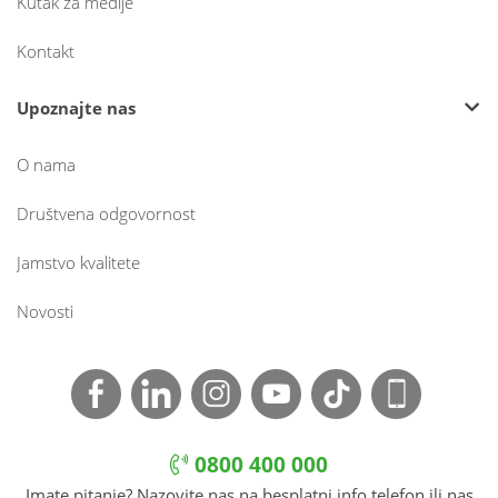
Kutak za medije
Kontakt
Upoznajte nas
O nama
Društvena odgovornost
Jamstvo kvalitete
Novosti
0800 400 000
Imate pitanje? Nazovite nas na besplatni info telefon ili nas