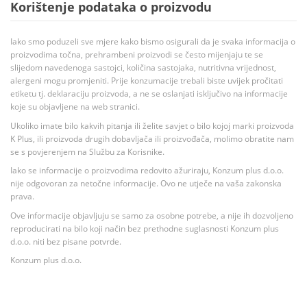
Korištenje podataka o proizvodu
Iako smo poduzeli sve mjere kako bismo osigurali da je svaka informacija o
proizvodima točna, prehrambeni proizvodi se često mijenjaju te se
slijedom navedenoga sastojci, količina sastojaka, nutritivna vrijednost,
alergeni mogu promjeniti. Prije konzumacije trebali biste uvijek pročitati
etiketu tj. deklaraciju proizvoda, a ne se oslanjati isključivo na informacije
koje su objavljene na web stranici.
Ukoliko imate bilo kakvih pitanja ili želite savjet o bilo kojoj marki proizvoda
K Plus, ili proizvoda drugih dobavljača ili proizvođača, molimo obratite nam
se s povjerenjem na Službu za Korisnike.
Iako se informacije o proizvodima redovito ažuriraju, Konzum plus d.o.o.
nije odgovoran za netočne informacije. Ovo ne utječe na vaša zakonska
prava.
Ove informacije objavljuju se samo za osobne potrebe, a nije ih dozvoljeno
reproducirati na bilo koji način bez prethodne suglasnosti Konzum plus
d.o.o. niti bez pisane potvrde.
Konzum plus d.o.o.